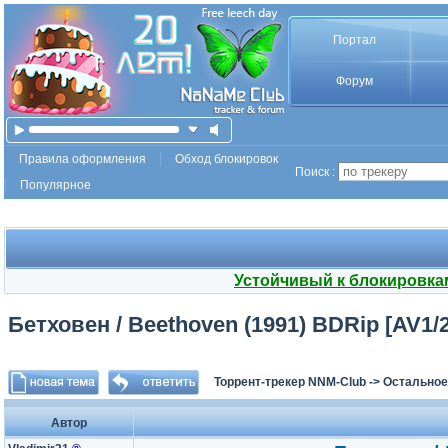
Портал
Форум
Правила оформления
Обход блокировок
Поиск :
Популярное
Устойчивый к блокировка
Бетховен / Beethoven (1991) BDRip [AV1/2
Торрент-трекер NNM-Club
->
Остальное
Автор