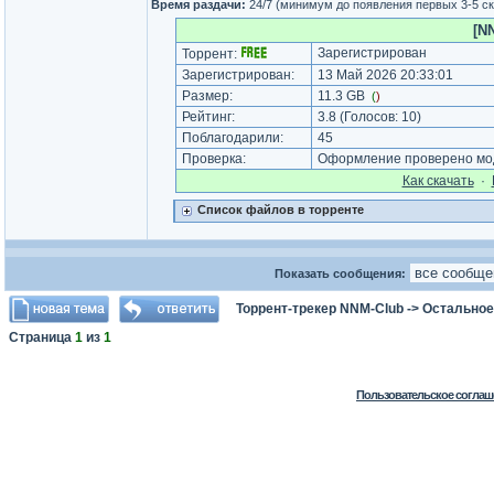
Время раздачи:
24/7 (минимум до появления первых 3-5 с
[N
Зарегистрирован
Торрент:
Зарегистрирован:
13 Май 2026 20:33:01
Размер:
11.3 GB
(
)
Рейтинг:
3.8
(Голосов:
10
)
Поблагодарили:
45
Проверка:
Оформление проверено мод
Как cкачать
·
Список файлов в торренте
Показать сообщения:
Торрент-трекер NNM-Club
->
Остальное
Страница
1
из
1
Пользовательское соглаш