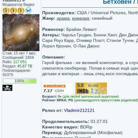
Vladimir21
®
Бетховен / 
Модератор Видео
Производство:
США / Universal Pictures, Nort
Жанр:
драма
,
комедия
, семейный
Режиссер:
Брайан Левант
Актеры:
Чарльз Гродин, Бонни Хант, Дин Джон
Сара Роуз Карр, Оливер Платт, Стэнли Туччи, 
Лорел Кронин, О-Лан Джонс
Стаж: 15 лет 7 мес.
Описание:
Сообщений: 1859
Ratio:
117.051
Герой фильма - не великий композитор, а слу
Раздал:
45.87 TB
симпатяга-сенбернар. Попав в семью ещё щен
Поблагодарили:
детьми и матерью - лишь отец косо поглядыва
50375
100%
5.8
82,049
/10
Возраст:
0+
(для любой зрительской аудитории)
Рейтинг MPAA:
PG
(рекомендуется присутствие родителей
Релиз от:
Vladimir212121
Продолжительность:
01:27:01
Качество видео:
BDRip
Перевод:
Дублированный (Мосфильм)