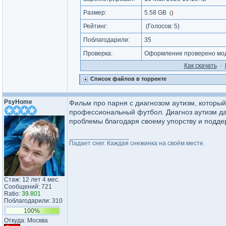
Размер:
5.58 GB
(
)
Рейтинг:
(Голосов:
5
)
Поблагодарили:
35
Проверка:
Оформление проверено мод
Как cкачать
·
Список файлов в торренте
PsyHome
Фильм про парня с диагнозом аутизм, который 
профессиональный футбол. Диагноз аутизм даё
проблемы благодаря своему упорству и поддер
_________________
Падает снег. Каждая снежинка на своём месте.
Стаж: 12 лет 4 мес.
Сообщений: 721
Ratio:
39.801
Поблагодарили: 310
100%
Откуда: Москва