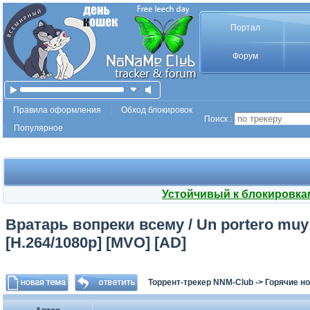
Портал
Форум
Правила оформления
Обход блокировок
Поиск :
Популярное
Устойчивый к блокировка
Вратарь вопреки всему / Un portero muy i
[H.264/1080p] [MVO] [AD]
Торрент-трекер NNM-Club
->
Горячие н