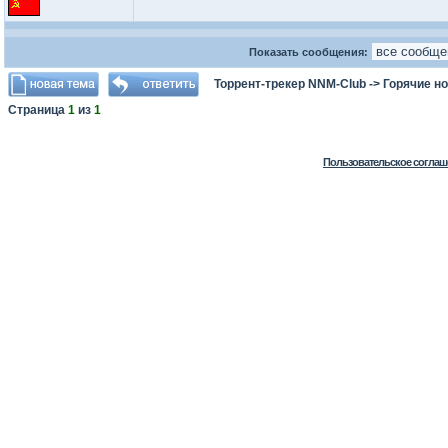
Показать сообщения:
Торрент-трекер NNM-Club
->
Горячие н
Страница
1
из
1
Пользовательское соглаш