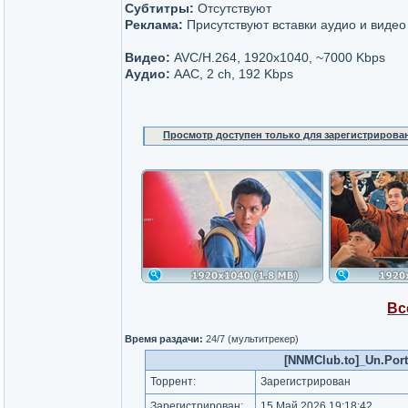
Субтитры:
Отсутствуют
Реклама:
Присутствуют вставки аудио и видео
Видео:
AVC/H.264, 1920x1040, ~7000 Kbps
Аудио:
AAC, 2 ch, 192 Kbps
Просмотр доступен только для зарегистрирова
Вс
Время раздачи:
24/7 (мультитрекер)
[NNMClub.to]_Un.Por
Торрент:
Зарегистрирован
Зарегистрирован:
15 Май 2026 19:18:42