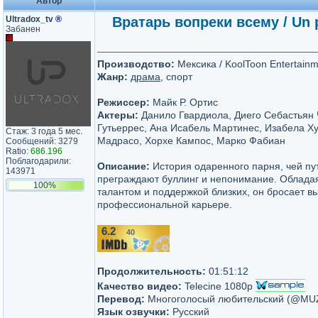
Автор
Ultradox_tv
®
Вратарь вопреки всему / Un p
Забанен
Производство:
Мексика / KoolToon Entertain
Жанр:
драма
, спорт
Режиссер:
Майк Р. Ортис
Актеры:
Данило Гвардиола, Диего Себастьян 
Гутьеррес, Ана Исабель Мартинес, Изабела Х
Стаж: 3 года 5 мес.
Мадрасо, Хорхе Кампос, Марко Фабиан
Сообщений: 3279
Ratio:
686.196
Поблагодарили:
Описание:
История одаренного парня, чей пу
143971
преграждают буллинг и непонимание. Облад
100%
талантом и поддержкой близких, он бросает в
профессиональной карьере.
6.2
40
/10
Продолжительность:
01:51:12
Качество видео:
Telecine 1080p
Перевод:
Многоголосый любительский (@M
Язык озвучки:
Русский