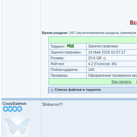
Вс
Время раздачи:
24/7 (мультитрекерная раздача) (минимум
Зарегистрирован
Торрент:
Зарегистрирован:
16 Май 2026 02:07:27
Размер:
25.6 GB
(
)
Рейтинг:
4.2
(Голосов:
36
)
Поблагодарили:
160
Проверка:
Оформление проверено мод
Как cкачать
·
Список файлов в торренте
CrazyDaimon
Shikarno!!!