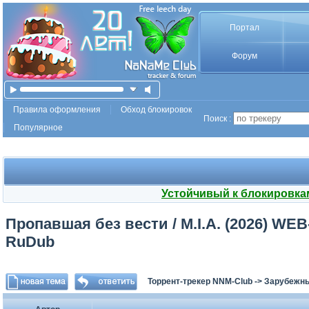
Портал
Форум
Правила оформления
Обход блокировок
Поиск :
Популярное
Устойчивый к блокировка
Пропавшая без вести / M.I.A. (2026) WEB-D
RuDub
Торрент-трекер NNM-Club
->
Зарубежн