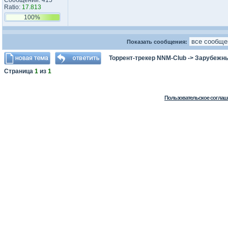
Сообщений: 415
Ratio:
17.813
100%
Показать сообщения:
Торрент-трекер NNM-Club
->
Зарубежн
Страница
1
из
1
Пользовательское соглаш