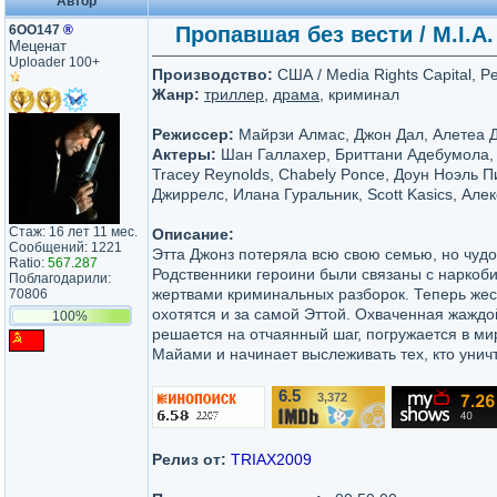
Автор
6ОО147
®
Пропавшая без вести / M.I.A. 
Меценат
Uploader 100+
Производство:
США / Media Rights Capital, P
Жанр:
триллер
,
драма
, криминал
Режиссер:
Майрзи Алмас, Джон Дал, Алетеа 
Актеры:
Шан Галлахер, Бриттани Адебумола, 
Tracey Reynolds, Chabely Ponce, Доун Ноэль 
Джиррелс, Илана Гуральник, Scott Kasics, Але
Стаж: 16 лет 11 мес.
Описание:
Сообщений: 1221
Этта Джонз потеряла всю свою семью, но чудо
Ratio:
567.287
Родственники героини были связаны с наркоби
Поблагодарили:
жертвами криминальных разборок. Теперь жес
70806
охотятся и за самой Эттой. Охваченная жаждо
100%
решается на отчаянный шаг, погружается в м
Майами и начинает выслеживать тех, кто уни
6.5
3,372
/10
Релиз от:
TRIAX2009