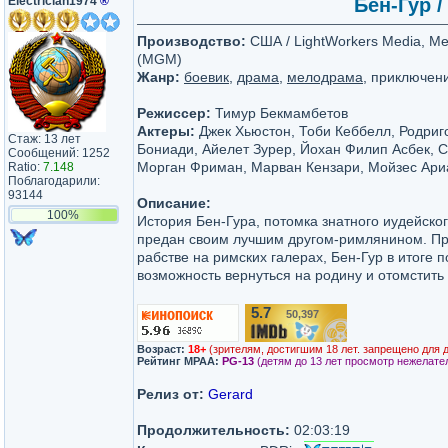
Electrician1974
®
Бен-Гур /
Производство:
США / LightWorkers Media, M
(MGM)
Жанр:
боевик
,
драма
,
мелодрама
, приключен
Режиссер:
Тимур Бекмамбетов
Актеры:
Джек Хьюстон, Тоби Кеббелл, Родриг
Стаж: 13 лет
Бониади, Айелет Зурер, Йохан Филип Асбек, 
Сообщений: 1252
Морган Фриман, Марван Кензари, Мойзес Ариа
Ratio:
7.148
Поблагодарили:
93144
Описание:
100%
История Бен-Гура, потомка знатного иудейско
предан своим лучшим другом-римлянином. Пр
рабстве на римских галерах, Бен-Гур в итоге 
возможность вернуться на родину и отомстить 
5.7
50,397
/10
Возраст:
18+
(зрителям, достигшим 18 лет. запрещено для 
Рейтинг MPAA:
PG-13
(детям до 13 лет просмотр нежелате
Релиз от:
Gerard
Продолжительность:
02:03:19