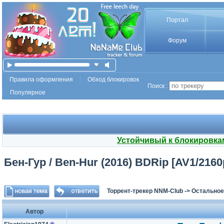
Портал
Форум
Правила оформления
Обход блокировок
Поиск :
Популярное
Устойчивый к блокировка
Бен-Гур / Ben-Hur (2016) BDRip [AV1/2160p
Торрент-трекер NNM-Club
->
Остальное
Автор