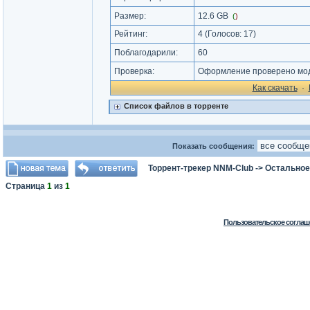
Размер:
12.6 GB
(
)
Рейтинг:
4
(Голосов:
17
)
Поблагодарили:
60
Проверка:
Оформление проверено мод
Как cкачать
·
Список файлов в торренте
Показать сообщения:
Торрент-трекер NNM-Club
->
Остальное
Страница
1
из
1
Пользовательское соглаш