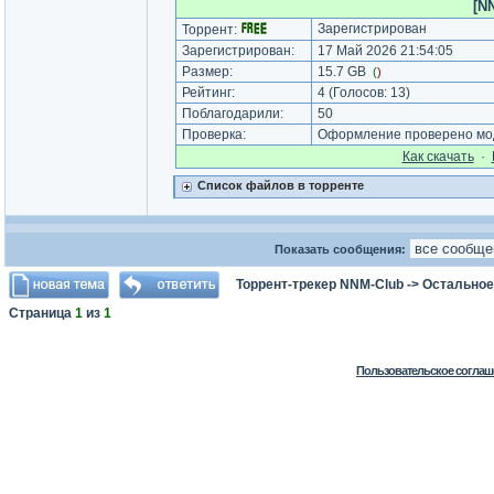
[N
Зарегистрирован
Торрент:
Зарегистрирован:
17 Май 2026 21:54:05
Размер:
15.7 GB
(
)
Рейтинг:
4
(Голосов:
13
)
Поблагодарили:
50
Проверка:
Оформление проверено мод
Как cкачать
·
Список файлов в торренте
Показать сообщения:
Торрент-трекер NNM-Club
->
Остальное
Страница
1
из
1
Пользовательское соглаш