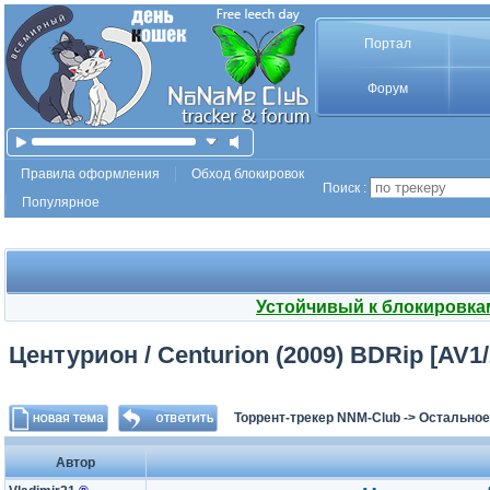
Портал
Форум
Правила оформления
Обход блокировок
Поиск :
Популярное
Устойчивый к блокировка
Центурион / Centurion (2009) BDRip [AV1/
Торрент-трекер NNM-Club
->
Остальное
Автор