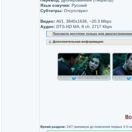
Перевод:
Дублированный (Пифагор)
Язык озвучки:
Русский
Субтитры:
Отсутствуют
Видео:
AV1, 3840x1636, ~20.3 Mbps
Аудио:
DTS-HD MA, 8 ch, 2717 Kbps
Просмотр доступен только для зарегистрирова
Дополнительная информация:
Вс
Время раздачи:
24/7 (минимум до появления первых 3-5 с