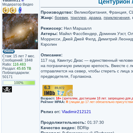
Vladimir21
®
Центурион /
Модератор Видео
Производство:
Великобритания, Франция, СШ
Жанр:
боевик
,
триллер
,
драма
,
приключения
,
Режиссер:
Нил Маршалл
Актеры:
Майкл Фассбендер, Доминик Уэст, Оль
Моррисси, Джей Джей Филд, Димитрий Леонида
Кэролин
Описание:
Стаж: 15 лет 7 мес.
117 год. Квинтус Диас — единственный челове
Сообщений: 1848
Ratio:
116.483
на пограничную римскую крепость. Вместе с 
Раздал:
45.65 TB
отправляется на север, чтобы стереть с лица 
Поблагодарили:
предводителя, Горлакона.
50171
100%
6.3
89,972
/10
Возраст:
18+
(зрителям, достигшим 18 лет. запрещено для 
Рейтинг MPAA:
R
(лицам до 17 лет обязательно присутстви
Релиз от:
Vladimir212121
Продолжительность:
01:37:30
Качество видео:
BDRip