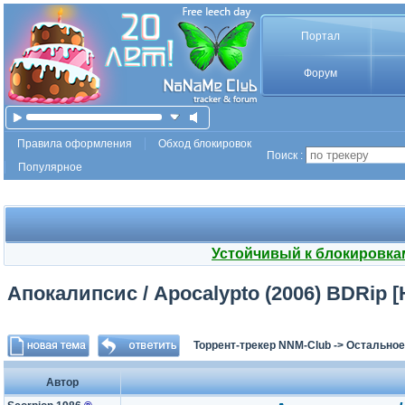
Портал
Форум
Правила оформления
Обход блокировок
Поиск :
Популярное
Устойчивый к блокировка
Апокалипсис / Apocalypto (2006) BDRip [H
Торрент-трекер NNM-Club
->
Остальное
Автор