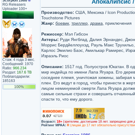
Scorpion 1986
®
Апокалипсис / 
RG Releasers
Uploader 100+
Производство:
США, Мексика / Icon Productio
Touchstone Pictures
Жанр:
боевик
,
триллер
,
драма
, приключения
Режиссер:
Мэл Гибсон
Актеры:
Руди Янгблад, Далия Эрнандес, Джо
Моррис Бердйеллоухэд, Рауль Макс Трухильо,
Карлос Эмилио Баэс, Амилькар Рамирес, Изра
Израэль Риос
Стаж: 4 года 3 мес.
Сообщений: 1970
Описание:
1517 год. Полуостров Юкатан. В о
Ratio:
966.234
мир индейца по имени Лапа Ягуара. Его дере
Раздал:
167.6 TB
Поблагодарили:
соседнее племя, уничтожая хижины, забирая 
185163
плен. Его ведут в город, чтобы принести в жер
100%
лицом неминуемой смерти Лапа Ягуара долже
самые сильные страхи и совершить отчаянный
спасти то, что ему дорого.
7.9
362,729
/10
Возраст:
18+
(зрителям, достигшим 18 лет. запрещено для 
Рейтинг MPAA:
R
(лицам до 17 лет обязательно присутстви