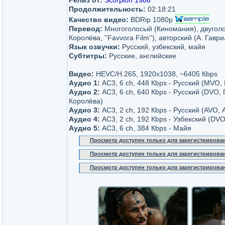
Релиз от:
Scorpion 1986
Продолжительность:
02:18:21
Качество видео:
BDRip 1080p
Перевод:
Многоголосый (Киномания), двуголо
Королёва, ''Favvora Film''), авторский (А. Гавр
Язык озвучки:
Русский, узбекский, майя
Субтитры:
Русские, английские
Видео:
HEVC/H.265, 1920x1038, ~6405 Кbps
Аудио 1:
AC3, 6 ch, 448 Кbps - Русский (MVO,
Аудио 2:
AC3, 6 ch, 640 Кbps - Русский (DVO, 
Королёва)
Аудио 3:
AC3, 2 ch, 192 Кbps - Русский (AVO, 
Аудио 4:
AC3, 2 ch, 192 Кbps - Узбекский (DVO, 
Аудио 5:
AC3, 6 ch, 384 Кbps - Майя
Просмотр доступен только для зарегистрирова
Просмотр доступен только для зарегистрирова
Просмотр доступен только для зарегистрирова