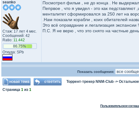
seanko
Посмотрел фильм , не до конца . Не выдержал !!
Пепрвое , что я увидел - это как педставляют
менталитет сформировался за 250 лет на воров
.Нам показали корабли , коих обитателей назва
Это всё оправдание и легализация экспансии !
П.С. Я не верю , что это снято на частные деньг
Стаж: 17 лет 4 мес.
Сообщений: 42
Ratio:
11.442
86.75%
Откуда: SPb
Показать сообщения:
Торрент-трекер NNM-Club
->
Остальное
Страница
1
из
1
Пользовательское соглаш