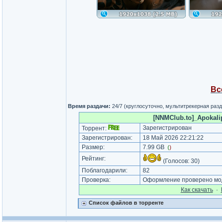
Вс
Время раздачи:
24/7 (круглосуточно, мультитрекерная раз
[NNMClub.to]_Apokalips
Зарегистрирован
Торрент:
Зарегистрирован:
18 Май 2026 22:21:22
Размер:
7.99 GB
(
)
Рейтинг:
(Голосов:
30
)
Поблагодарили:
82
Проверка:
Оформление проверено мод
Как cкачать
·
Список файлов в торренте