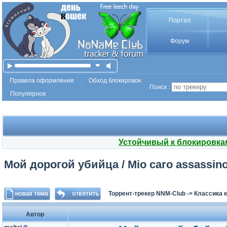
Портал
Форум
Правила оформления
Обход блокировок
Поиск :
Популярное
Устойчивый к блокировка
Мой дорогой убийца / Mio caro assassino
Торрент-трекер NNM-Club
->
Классика 
Автор