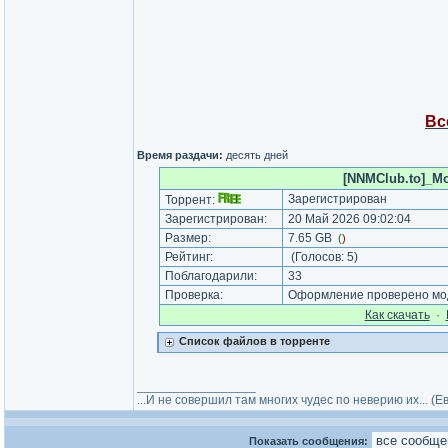
Вс
Время раздачи:
десять дней
[NNMClub.to]_Mo
Зарегистрирован
Торрент:
Зарегистрирован:
20 Май 2026 09:02:04
Размер:
7.65 GB
(
)
Рейтинг:
(Голосов:
5
)
Поблагодарили:
33
Проверка:
Оформление проверено мод
Как cкачать
·
Список файлов в торренте
_________________
...И не совершил там многих чудес по неверию их... (
Показать сообщения: