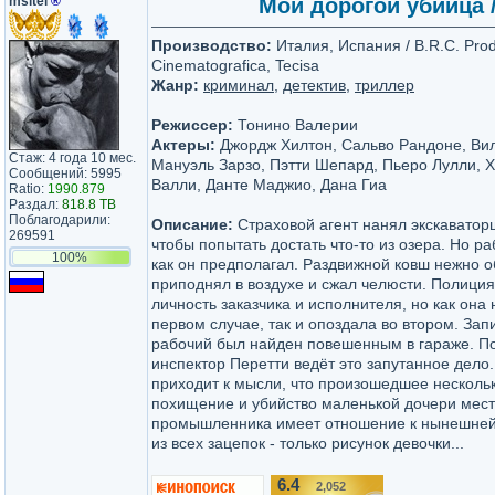
msltel
®
Мой дорогой убийца / 
Производство:
Италия, Испания / B.R.C. Produ
Cinematografica, Tecisa
Жанр:
криминал
,
детектив
,
триллер
Режиссер:
Тонино Валерии
Актеры:
Джордж Хилтон, Сальво Рандоне, Ви
Стаж: 4 года 10 мес.
Мануэль Зарзо, Пэтти Шепард, Пьеро Лулли, Х
Сообщений: 5995
Валли, Данте Маджио, Дана Гиа
Ratio:
1990.879
Раздал:
818.8 TB
Поблагодарили:
Описание:
Страховой агент нанял экскаватор
269591
чтобы попытать достать что-то из озера. Но ра
100%
как он предполагал. Раздвижной ковш нежно о
приподнял в воздухе и сжал челюсти. Полиция
личность заказчика и исполнителя, но как она
первом случае, так и опоздала во втором. За
рабочий был найден повешенным в гараже. П
инспектор Перетти ведёт это запутанное дело
приходит к мысли, что произошедшее нескольк
похищение и убийство маленькой дочери мест
промышленника имеет отношение к нынешней 
из всех зацепок - только рисунок девочки...
6.4
2,052
/10