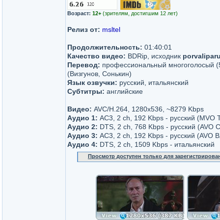
Возраст:
12+
(зрителям, достигшим 12 лет)
Релиз от:
msltel
Продолжительность:
01:40:01
Качество видео:
BDRip, исходник
porvalipar
Перевод:
профессиональный многоголосый (5
(Визгунов, Сонькин)
Язык озвучки:
русский, итальянский
Субтитры:
английские
Видео:
AVC/H.264, 1280x536, ~8279 Kbps
Аудио 1:
AC3, 2 ch, 192 Kbps - русский (MVO 
Аудио 2:
DTS, 2 ch, 768 Kbps - русский (AVO 
Аудио 3:
AC3, 2 ch, 192 Kbps - русский (AVO
Аудио 4:
DTS, 2 ch, 1509 Kbps - итальянский
Просмотр доступен только для зарегистрирова