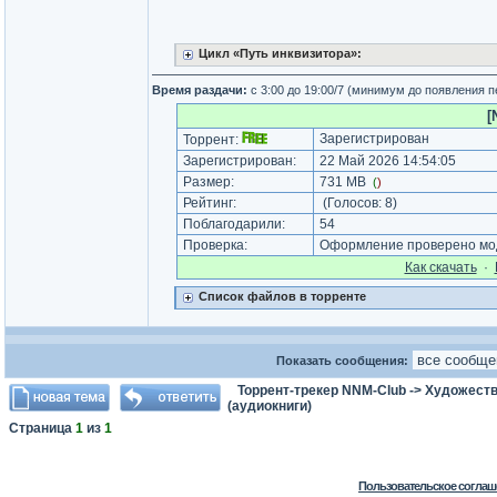
Цикл «Путь инквизитора»:
Время раздачи:
с 3:00 до 19:00/7 (минимум до появления 
[
Зарегистрирован
Торрент:
Зарегистрирован:
22 Май 2026 14:54:05
Размер:
731 MB
(
)
Рейтинг:
(Голосов:
8
)
Поблагодарили:
54
Проверка:
Оформление проверено мод
Как cкачать
·
Список файлов в торренте
Показать сообщения:
Торрент-трекер NNM-Club
->
Художеств
(аудиокниги)
Страница
1
из
1
Пользовательское соглаш