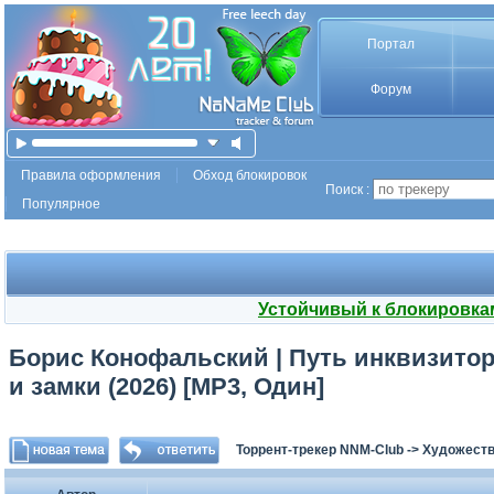
Портал
Форум
Правила оформления
Обход блокировок
Поиск :
Популярное
Устойчивый к блокировка
Борис Конофальский | Путь инквизитор
и замки (2026) [MP3, Один]
Торрент-трекер NNM-Club
->
Художеств