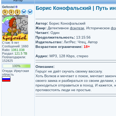
Автор
Gefestel
®
Борис Конофальский | Путь и
Автор:
Борис Конофальский
Жанр:
Детективное
фэнтези
, Историческое
фэ
Читает:
Один
Продолжительность:
13:15:56
Издательство:
ЛитРес: Чтец, Автор
Стаж: 9 лет
Сообщений: 1660
Возрастное ограничение:
18+
Ratio:
1061.038
Раздал:
121.5 TB
Аудио:
MP3, 128 Kbps, стерео
Поблагодарили:
152825
100%
Описание:
Откуда: Иркутская
Герцог не даёт скучать своему вассалу.
область
Хоть Волков и мечтает о покое, мечтает закон
своего замка и разбираться со своим делами, 
приходиться отправиться в поход. И кажется, н
противостоять люди не простые.