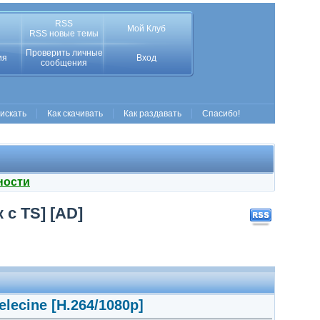
RSS
Мой Клуб
RSS новые темы
Проверить личные
ия
Вход
сообщения
 искать
Как скачивать
Как раздавать
Спасибо!
ности
 с TS] [AD]
lecine [H.264/1080p]