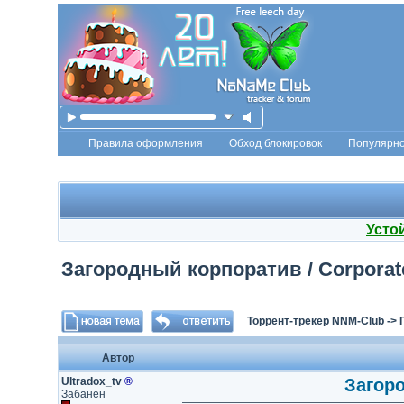
Правила оформления
Обход блокировок
Популярн
Усто
Загородный корпоратив / Corporate R
Торрент-трекер NNM-Club
->
Автор
Ultradox_tv
®
Загоро
Забанен