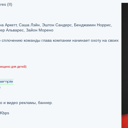
es (II)
на Аркетт, Саша Лэйн, Эштон Сандерс, Бенджамин Норрис,
лер Альварес, Зайон Морено
 сплочению команды глава компании начинает охоту на своих
рещено для детей)
)
о и видео рекламы, баннер.
 Kbps