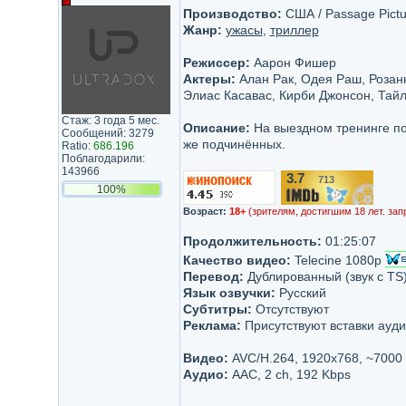
Производство:
США / Passage Pictur
Жанр:
ужасы
,
триллер
Режиссер:
Аарон Фишер
Актеры:
Алан Рак, Одея Раш, Розан
Элиас Касавас, Кирби Джонсон, Тай
Стаж: 3 года 5 мес.
Описание:
На выездном тренинге по
Сообщений: 3279
же подчинённых.
Ratio:
686.196
Поблагодарили:
143966
3.7
713
/10
100%
Возраст:
18+
(зрителям, достигшим 18 лет. зап
Продолжительность:
01:25:07
Качество видео:
Telecine 1080p
Перевод:
Дублированный (звук с TS
Язык озвучки:
Русский
Субтитры:
Отсутствуют
Реклама:
Присутствуют вставки ауди
Видео:
AVC/H.264, 1920x768, ~7000
Аудио:
AAC, 2 ch, 192 Kbps