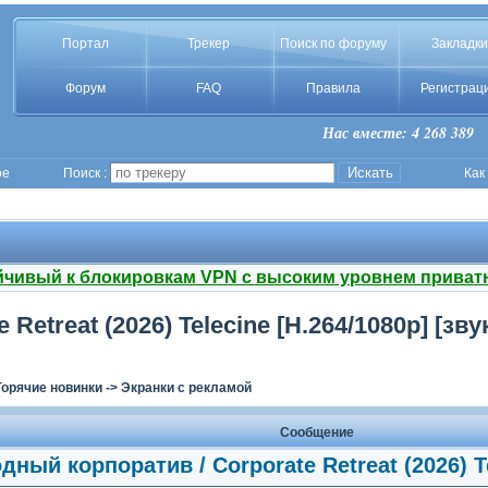
Портал
Трекер
Поиск по форуму
Закладки
Форум
FAQ
Правила
Регистрац
Нас вместе: 4 268 389
ое
Поиск :
Как
йчивый к блокировкам VPN с высоким уровнем приват
etreat (2026) Telecine [H.264/1080p] [звук
Горячие новинки
->
Экранки с рекламой
Сообщение
дный корпоратив / Corporate Retreat (2026) Te