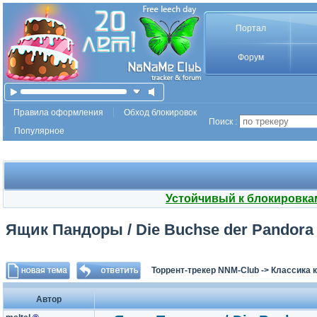
Портал
Форум
Правила оформления
Обход блокировок
Поиск :
Популярное
Устойчивый к блокировка
Ящик Пандоры / Die Buchse der Pandora /
Торрент-трекер NNM-Club
->
Классика 
Автор