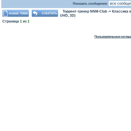
Показать сообщения:
Торрент-трекер NNM-Club
->
Классика 
UHD, 3D)
Страница
1
из
1
Пользовательское соглаш