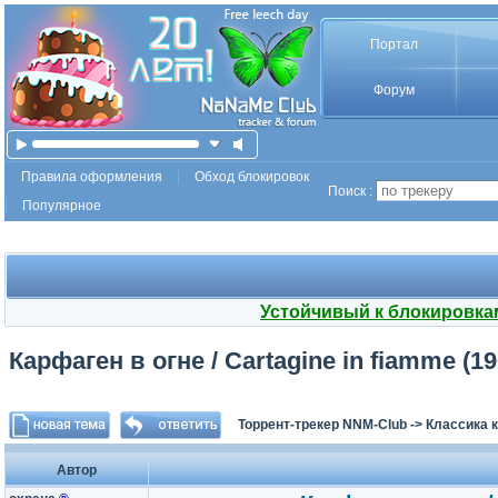
Портал
Форум
Правила оформления
Обход блокировок
Поиск :
Популярное
Устойчивый к блокировка
Карфаген в огне / Cartagine in fiamme (1
Торрент-трекер NNM-Club
->
Классика 
Автор