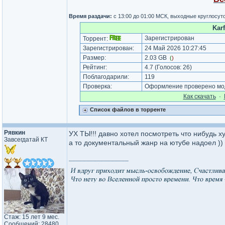
Время раздачи:
с 13:00 до 01:00 МСК, выходные круглосут
Kar
Зарегистрирован
Торрент:
Зарегистрирован:
24 Май 2026 10:27:45
Размер:
2.03 GB
(
)
Рейтинг:
4.7
(Голосов:
26
)
Поблагодарили:
119
Проверка:
Оформление проверено мод
Как cкачать
·
Список файлов в торренте
Рявкин
УХ ТЫ!!! давно хотел посмотреть что нибудь 
Завсегдатай КТ
а то документальный жанр на ютубе надоел ))
_________________
Стаж: 15 лет 9 мес.
Сообщений: 28480