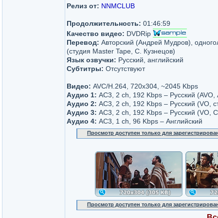
Релиз от:
NNMCLUB
Продолжительность:
01:46:59
Качество видео:
DVDRip
Перевод:
Авторский (Андрей Мудров), одног
(студия Master Tape, С. Кузнецов)
Язык озвучки:
Русский, английский
Субтитры:
Отсутствуют
Видео:
AVC/H.264, 720x304, ~2045 Kbps
Аудио 1:
AC3, 2 ch, 192 Kbps – Русский (AVO,
Аудио 2:
AC3, 2 ch, 192 Kbps – Русский (VO, с
Аудио 3:
AC3, 2 ch, 192 Kbps – Русский (VO, С
Аудио 4:
AC3, 1 ch, 96 Kbps – Английский
Просмотр доступен только для зарегистрирова
Просмотр доступен только для зарегистрирова
Вс