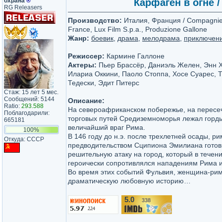
охрана
®
Карфаген в огне /
RG Releasers
Производство:
Италия, Франция / Compagnie
France, Lux Film S.p.a., Produzione Gallone
Жанр:
боевик
,
драма
,
мелодрама
,
приключен
Режиссер:
Кармине Галлоне
Актеры:
Пьер Брассёр, Даниэль Желен, Энн Х
Илариа Оккини, Паоло Стоппа, Хосе Суарес, 
Тедески, Эдит Питерс
Стаж: 15 лет 5 мес.
Сообщений: 5144
Описание:
Ratio:
293.588
На североафриканском побережье, на пересе
Поблагодарили:
торговых путей Средиземноморья лежал горд
665181
величайший враг Рима.
100%
В 146 году до н.э. после трехлетней осады, р
Откуда: СССР
предводительством Сципиона Эмилиана гото
решительную атаку на город, который в течени
героически сопротивлялся нападениям Рима и
Во время этих событий Фульвия, женщина-ри
драматическую любовную историю…
5.0
338
/10