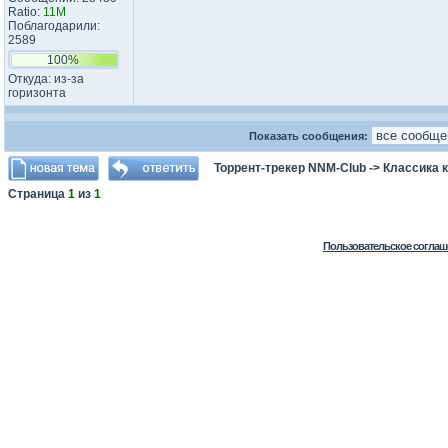
Ratio:
11M
Поблагодарили:
2589
100%
Откуда: из-за
горизонта
Показать сообщения:
Торрент-трекер NNM-Club
->
Классика 
Страница
1
из
1
Пользовательское соглаш