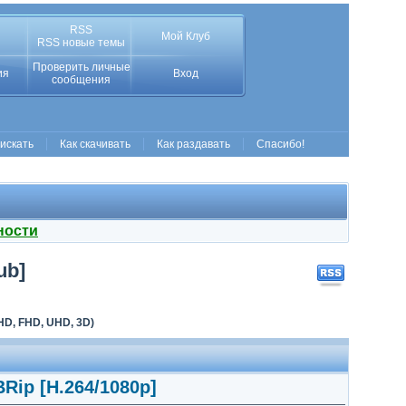
RSS
Мой Клуб
RSS новые темы
Проверить личные
ия
Вход
сообщения
 искать
Как скачивать
Как раздавать
Спасибо!
ности
ub]
D, FHD, UHD, 3D)
Rip [H.264/1080p]