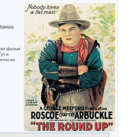
 Эдвард
осит фильм
ут и
ятно из