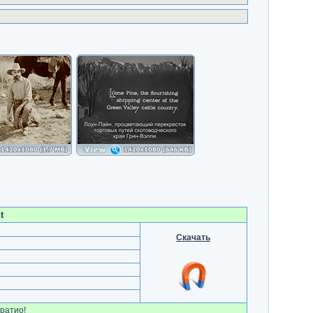
t
Скачать
ратио!