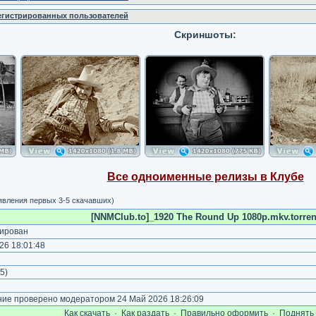
регистрированных пользователей
Скриншоты:
Все одноименные релизы в Клубе
явления первых 3-5 скачавших)
[NNMClub.to]_1920 The Round Up 1080p.mkv.torren
ирован
26 18:01:48
5
)
е проверено модератором 24 Май 2026 18:26:09
Как cкачать
·
Как раздать
·
Правильно оформить
·
Поднять 