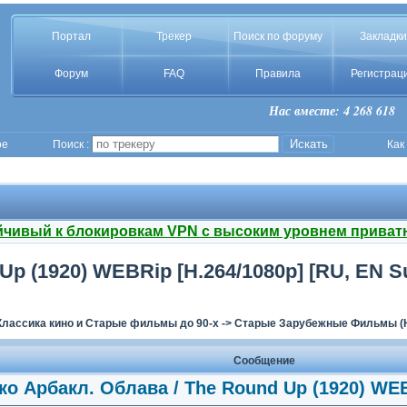
Портал
Трекер
Поиск по форуму
Закладки
Форум
FAQ
Правила
Регистрац
Нас вместе: 4 268 618
ое
Поиск :
Как
йчивый к блокировкам VPN с высоким уровнем приват
Up (1920) WEBRip [H.264/1080p] [RU, EN S
Классика кино и Старые фильмы до 90-х
->
Старые Зарубежные Фильмы (H
Сообщение
ко Арбакл. Облава / The Round Up (1920) WEB