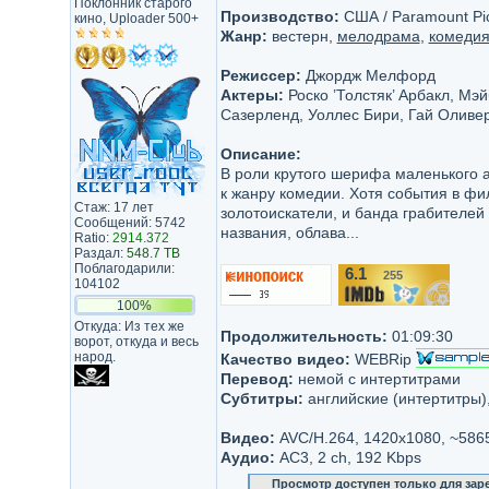
Поклонник старого
Производство:
США / Paramount Pic
кино, Uploader 500+
Жанр:
вестерн,
мелодрама
,
комеди
Режиссер:
Джордж Мелфорд
Актеры:
Роско ’Толстяк’ Арбакл, Мэ
Сазерленд, Уоллес Бири, Гай Оливе
Описание:
В роли крутого шерифа маленького ар
к жанру комедии. Хотя события в фи
Стаж: 17 лет
золотоискатели, и банда грабителей 
Сообщений: 5742
названия, облава...
Ratio:
2914.372
Раздал:
548.7 TB
Поблагодарили:
6.1
255
/10
104102
100%
Откуда: Из тех же
Продолжительность:
01:09:30
ворот, откуда и весь
народ.
Качество видео:
WEBRip
Перевод:
немой с интертитрами
Субтитры:
английские (интертитры),
Видео:
AVC/H.264, 1420x1080, ~586
Аудио:
AC3, 2 ch, 192 Kbps
Просмотр доступен только для за