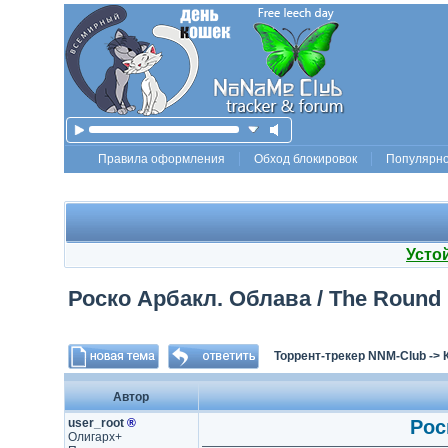
Правила оформления
Обход блокировок
Популярн
Усто
Роско Арбакл. Облава / The Round 
Торрент-трекер NNM-Club
->
Автор
user_root
®
Рос
Олигарх+