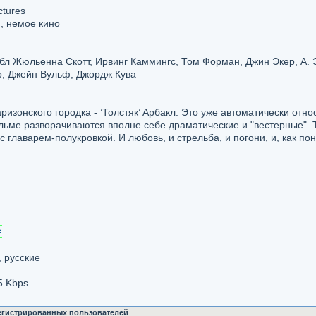
tures
я
, немое кино
йбл Жюльенна Скотт, Ирвинг Каммингс, Том Форман, Джин Экер, А.
р, Джейн Вульф, Джордж Кува
изонского городка - ’Толстяк’ Арбакл. Это уже автоматически отн
льме разворачиваются вполне себе драматические и "вестерные". Т
с главарем-полукровкой. И любовь, и стрельба, и погони, и, как пон
 русские
5 Kbps
регистрированных пользователей