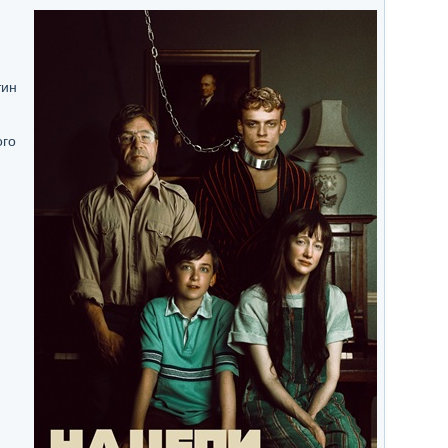
тин
ого