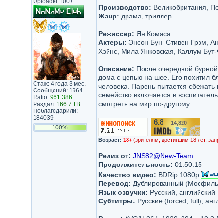
Uploader 100+
Производство:
Великобритания, Пол
Жанр:
драма
,
триллер
Режиссер:
Ян Комаса
Актеры:
Энсон Бун, Стивен Грэм, А
Хэйнс, Мила Янковская, Каллум Бут
Описание:
После очередной бурной 
дома с цепью на шее. Его похитил б
Стаж: 4 года 3 мес.
человека. Парень пытается сбежать 
Сообщений: 1964
семейство включается в воспитательн
Ratio:
961.386
смотреть на мир по-другому.
Раздал:
166.7 TB
Поблагодарили:
184039
6.8
14,820
/10
100%
Возраст:
18+
(зрителям, достигшим 18 лет. зап
Релиз от:
JNS82@New-Team
Продолжительность:
01:50:15
Качество видео:
BDRip 1080p
Перевод:
Дублированный (Мосфиль
Язык озвучки:
Русский, английский
Субтитры:
Русские (forced, full), анг