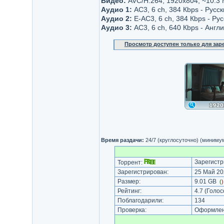
Видео:
AVC/H.264, 1920x804, ~10.3
Аудио 1:
AC3, 6 ch, 384 Кbps - Русск
Аудио 2:
Е-AC3, 6 ch, 384 Кbps - Ру
Аудио 3:
AC3, 6 ch, 640 Кbps - Англ
Просмотр доступен только для за
Время раздачи:
24/7 (круглосуточно) (миниму
Зарегистр
Торрент:
Зарегистрирован:
25 Май 20
Размер:
9.01 GB
(
Рейтинг:
4.7
(Голос
Поблагодарили:
134
Проверка:
Оформлени