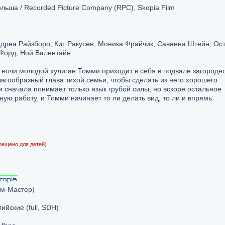
ьша / Recorded Picture Company (RPC), Skopia Film
ндреа Райзборо, Кит Ракусен, Моника Фрайчик, Саванна Штейн, Ос
-Форд, Ной Валентайн
ночи молодой хулиган Томми приходит в себя в подвале загородн
лагообразный глава тихой семьи, чтобы сделать из него хорошего
и сначала понимает только язык грубой силы, но вскоре остальное
ую работу, и Томми начинает то ли делать вид, то ли и впрямь
рещено для детей)
м-Мастер)
лийские (full, SDH)