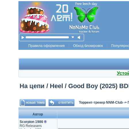
Правила оформления
Обход блокировок
Популярн
Усто
На цепи / Heel / Good Boy (2025) BD
Торрент-трекер NNM-Club
->
Автор
Scorpion 1986
®
RG Releasers