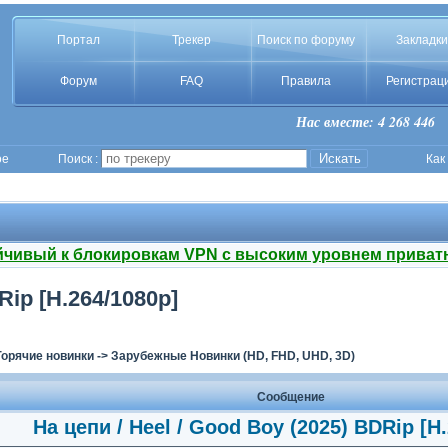
Портал
Трекер
Поиск по форуму
Закладки
Форум
FAQ
Правила
Регистрац
Нас вместе: 4 268 446
ое
Поиск :
Как
йчивый к блокировкам VPN с высоким уровнем приват
Rip [H.264/1080p]
Горячие новинки
->
Зарубежные Новинки (HD, FHD, UHD, 3D)
Сообщение
На цепи / Heel / Good Boy (2025) BDRip [H