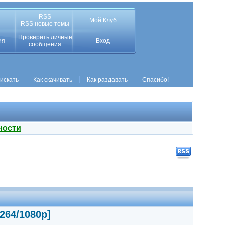
RSS
Мой Клуб
RSS новые темы
Проверить личные
ия
Вход
сообщения
 искать
Как скачивать
Как раздавать
Спасибо!
ности
.264/1080p]