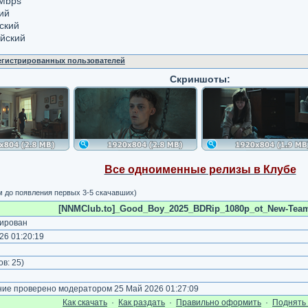
 Mbps
ий
сский
ийский
регистрированных пользователей
Скриншоты:
Все одноименные релизы в Клубе
м до появления первых 3-5 скачавших)
[NNMClub.to]_Good_Boy_2025_BDRip_1080p_ot_New-Team.
ирован
26 01:20:19
)
ов:
25
)
е проверено модератором 25 Май 2026 01:27:09
Как cкачать
·
Как раздать
·
Правильно оформить
·
Поднять 