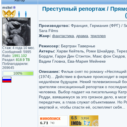
Автор
msltel
®
Преступный репортаж / Прямой
Производство:
Франция, Германия (ФРГ) / Selt
Sara Films
Жанр:
фантастика
,
драма
,
триллер
Режиссер:
Бертран Тавернье
Стаж: 4 года 10 мес.
Актеры:
Харви Кейтель, Роми Шнайдер, Терез
Сообщений: 5995
Ratio:
1991.102
Бордли, Гарри Дин Стэнтон, Макс фон Сюдов,
Раздал:
818.9 TB
Вадим Гловна, Ева-Мария Мейнеке
Поблагодарили:
269645
Описание:
Фильм снят по роману «Неспящий г
100%
(1974)... Действие в фильме происходит в окре
недалёком будущем. Некий телевизионный бо
зрителям сенсационный репортаж о последних
человека. Выбор падает на писательницу Катр
Родди, взявшемуся за это грязное дело, в моз
передатчик, а глаза служат объективами. Но Р
жертвой и, чтобы спасти её, ослепляет себя...
6.5
3,914
/10