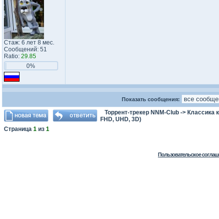
Стаж: 6 лет 8 мес.
Сообщений: 51
Ratio:
29.85
0%
Показать сообщения:
Торрент-трекер NNM-Club
->
Классика 
FHD, UHD, 3D)
Страница
1
из
1
Пользовательское соглаш