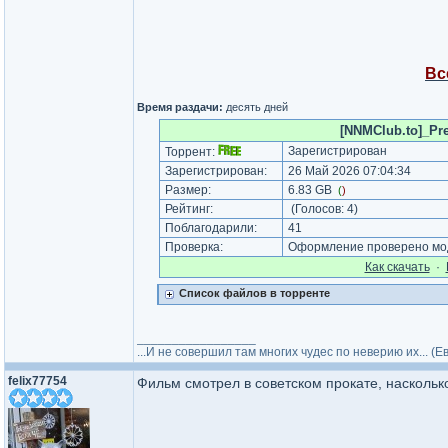
Вс
Время раздачи:
десять дней
[NNMClub.to]_Pre
Зарегистрирован
Торрент:
Зарегистрирован:
26 Май 2026 07:04:34
Размер:
6.83 GB
(
)
Рейтинг:
(Голосов:
4
)
Поблагодарили:
41
Проверка:
Оформление проверено мод
Как cкачать
·
Список файлов в торренте
_________________
...И не совершил там многих чудес по неверию их... (
felix77754
Фильм смотрел в советском прокате, насколь