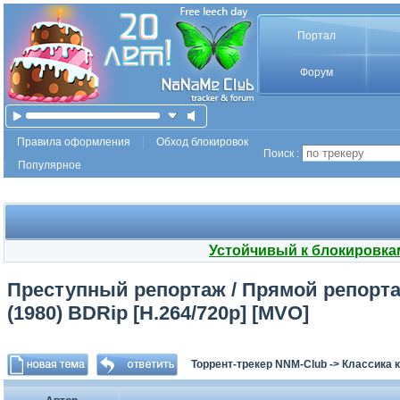
Портал
Форум
Правила оформления
Обход блокировок
Поиск :
Популярное
Устойчивый к блокировка
Преступный репортаж / Прямой репортаж о
(1980) BDRip [H.264/720p] [MVO]
Торрент-трекер NNM-Club
->
Классика 