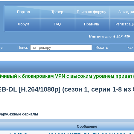
Портал
Трекер
Поиск по форуму
Закладки
Форум
FAQ
Правила
Регистрац
Нас вместе: 4 268 439
ое
Поиск :
Как
йчивый к блокировкам VPN с высоким уровнем приват
B-DL [H.264/1080p] (сезон 1, серии 1-8 из
Зарубежные сериалы
Сообщение