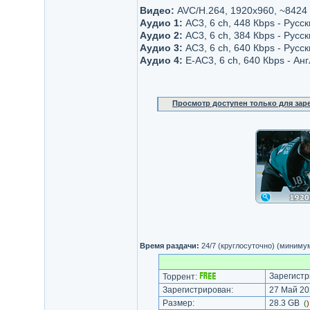
Видео:
AVC/H.264, 1920x960, ~8424
Аудио 1:
AC3, 6 ch, 448 Кbps - Русс
Аудио 2:
AC3, 6 ch, 384 Кbps - Русс
Аудио 3:
AC3, 6 ch, 640 Кbps - Русс
Аудио 4:
Е-AC3, 6 ch, 640 Кbps - Ан
Просмотр доступен только для за
Время раздачи:
24/7 (круглосуточно) (миниму
Зарегистр
Торрент:
Зарегистрирован:
27 Май 20
Размер:
28.3 GB
(