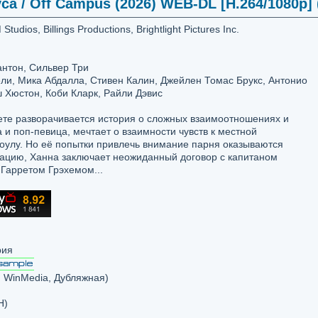
а / Off Campus (2026) WEB-DL [H.264/1080p] (
ios, Billings Productions, Brightlight Pictures Inc.
нтон, Сильвер Три
ли, Мика Абдалла, Стивен Калин, Джейлен Томас Брукс, Антонио
 Хюстон, Коби Кларк, Райли Дэвис
те разворачивается история о сложных взаимоотношениях и
 и поп-певица, мечтает о взаимности чувств к местной
оулу. Но её попытки привлечь внимание парня оказываются
ацию, Ханна заключает неожиданный договор с капитаном
Гарретом Грэхемом...
рия
 WinMedia, Дубляжная)
H)