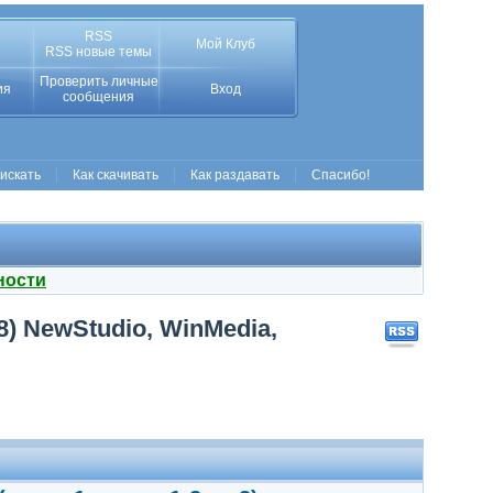
RSS
Мой Клуб
RSS новые темы
Проверить личные
ия
Вход
сообщения
 искать
Как скачивать
Как раздавать
Спасибо!
ности
 8) NewStudio, WinMedia,