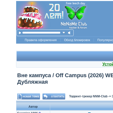
Правила оформления
Обход блокировок
Популярн
Усто
Вне кампуса / Off Campus (2026) WE
Дубляжная
Торрент-трекер NNM-Club
->
Автор