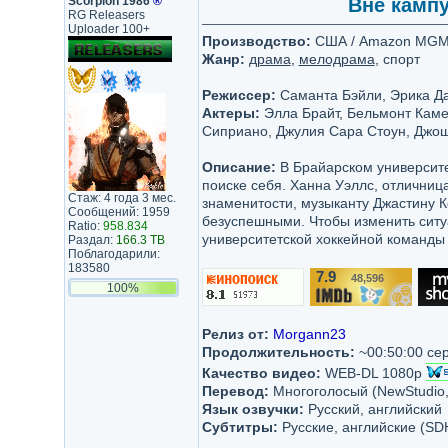
Scorpion 1986
®
Вне кампус
RG Releasers
Uploader 100+
Производство:
США / Amazon MGM Stud
Жанр:
драма
,
мелодрама
, спорт
Режиссер:
Саманта Бэйли, Эрика Да
Актеры:
Элла Брайт, Бельмонт Каме
Сиприано, Джулия Сара Стоун, Джош
Описание:
В Брайарском университе
поиске себя. Ханна Уэллс, отличница
Стаж: 4 года 3 мес.
знаменитости, музыканту Джастину К
Сообщений: 1959
безуспешными. Чтобы изменить ситу
Ratio:
958.834
университетской хоккейной команды 
Раздал:
166.3 TB
Поблагодарили:
183580
7.9
48,596
/10
100%
Релиз от:
Morgann23
Продолжительность:
~00:50:00 се
Качество видео:
WEB-DL 1080p
Перевод:
Многоголосый (NewStudio,
Язык озвучки:
Русский, английский
Субтитры:
Русские, английские (SD