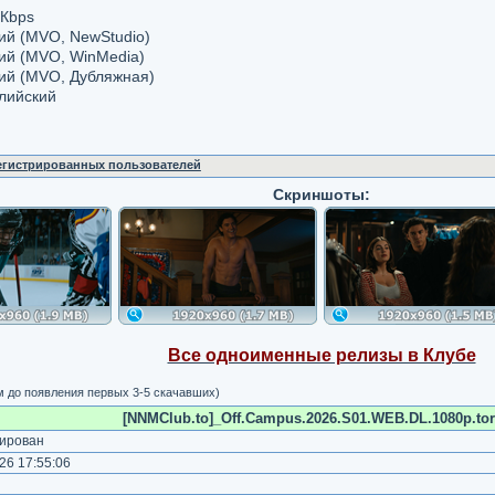
 Кbps
кий (MVO, NewStudio)
кий (MVO, WinMedia)
кий (MVO, Дубляжная)
глийский
регистрированных пользователей
Скриншоты:
Все одноименные релизы в Клубе
м до появления первых 3-5 скачавших)
[NNMClub.to]_Off.Campus.2026.S01.WEB.DL.1080p.tor
ирован
26 17:55:06
)