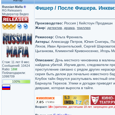
Автор
Russian Mafia
®
Фишер / После Фишера. Инквизи
RG Releasers
Модератор Видео
Производство:
Россия | Кейстоун Продакшн
Жанр:
детектив
,
драма
,
триллер
Режиссер:
Ольга Френкель
Актеры:
Александр Петров, Юлия Снигирь, П
Ляхов, Иван Архангельский, Сергей Шароватов
Цыганкова, Климентий Кривоносенко, Игорь М
Описание:
Дочь местного чиновника в малень
Стаж: 11 лет 8 мес.
найдена убитой. Изучив дело, следователи пре
Сообщений: 10424
преступление связано с рядом других нераскр
Ratio:
16M
Поблагодарили:
серия быть делом рук печально известного ба
1098709
Клубок тайн берутся распутывать местный опе
100%
Барнаула Терехов. Улики и догадки приводят 
девушке, которая выросла в тайге.
5.3
22
/10
Возраст:
18+
(зрителям, достигшим 18 лет. запрещено для 