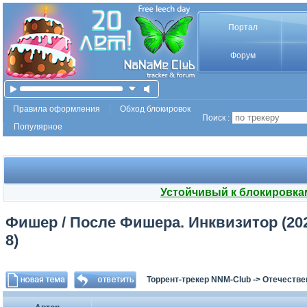
Портал
Форум
Правила оформления
Обход блокировок
Поиск :
Популярное
Устойчивый к блокировка
Фишер / После Фишера. Инквизитор (2026
8)
Торрент-трекер NNM-Club
->
Отечестве