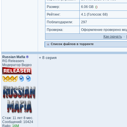
Размер:
6.06 GB
(
)
Рейтинг:
4.1
(Голосов:
68
)
Поблагодарили:
297
Проверка:
Оформление проверено мод
Как cкачать
·
Список файлов в торренте
Russian Mafia
®
+ 8 серия
RG Releasers
Модератор Видео
Стаж: 11 лет 8 мес.
Сообщений: 10424
Ratio:
16M