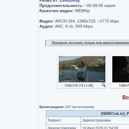
Релиз от:
ExKinoRay
Продолжительность:
~00:48:00 серия
Качество видео:
WEBRip
Видео:
AVC/H.264, 1280х720, ~1772 kbps
Аудио:
AAC, 6 ch, 509 Kbps
Просмотр доступен только для зарегистрирова
Вс
Время раздачи:
24/7 (мультитрекер)
[NNMClub.to]_P
Торрент:
Зарегистрирован
Зарегистрирован:
16 Июл 2026 07:54:09