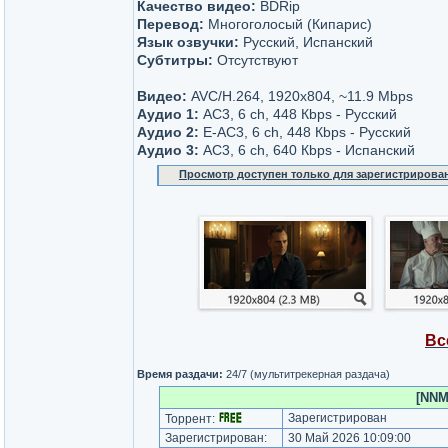
Качество видео:
BDRip
Перевод:
Многоголосый (Кипарис)
Язык озвучки:
Русский, Испанский
Субтитры:
Отсутствуют
Видео:
AVC/H.264, 1920x804, ~11.9 Мbps
Аудио 1:
AC3, 6 ch, 448 Кbps - Русский
Аудио 2:
Е-AC3, 6 ch, 448 Кbps - Русский
Аудио 3:
AC3, 6 ch, 640 Кbps - Испанский
Просмотр доступен только для зарегистрирова
Вс
Время раздачи:
24/7 (мультитрекерная раздача)
[NNM
Зарегистрирован
Торрент:
Зарегистрирован:
30 Май 2026 10:09:00