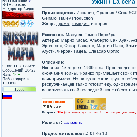
Russian Mafia
®
Ужин / La cena 
RG Releasers
Модератор Видео
Производство:
Испания, Франция / Crea SGR,
Genaro, Halley Production
Жанр:
драма
,
комедия
, история
Режиссер:
Мануэль Гомес Перейра
Актеры:
Марио Касас, Альберто Сан Хуан, Ас
Эрнандес, Оскар Ласарте, Мартин Паэс, Эльв
Агусти, Ферран Гадеа, Элеасар Ортис
Описание:
Стаж: 11 лет 8 мес.
Испания, 15 апреля 1939 года. Прошло две н
Сообщений: 10427
окончания войны. Франко приглашает своих г
Ratio:
16M
ночь триумфа. Но на кухне отеля группа побе
Поблагодарили:
1098803
республиканцев тайно готовит еду, одновреме
100%
использовать свой последний шанс сбежать из
6.6
2,884
/10
Возраст:
18+
(зрителям, достигшим 18 лет. запрещено для 
Релиз от:
селезень
Продолжительность:
01:46:13