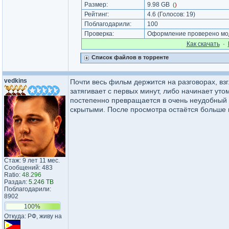
Размер:
9.98 GB
(
)
Рейтинг:
4.6
(Голосов:
19
)
Поблагодарили:
100
Проверка:
Оформление проверено мод
Как cкачать
·
Список файлов в торренте
vedkins
Почти весь фильм держится на разговорах, взг
затягивает с первых минут, либо начинает ут
постепенно превращается в очень неудобный р
скрытыми. После просмотра остаётся больше 
Стаж: 9 лет 11 мес.
Сообщений: 483
Ratio:
48.296
Раздал:
5.246 TB
Поблагодарили:
8902
100%
Откуда: РФ, живу на