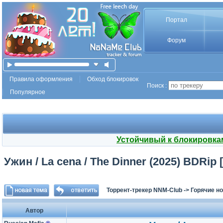
Портал
Форум
Правила оформления
Обход блокировок
Поиск :
Популярное
Устойчивый к блокировка
Ужин / La cena / The Dinner (2025) BDRip 
Торрент-трекер NNM-Club
->
Горячие н
Автор