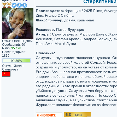
oprichnik-2007
®
Стервятники 
Производство:
Франция / 2425 Films, Auverg
Zinc, France 2 Cinéma
Жанр:
триллер
,
драма
, криминал
Режиссер:
Питер Дурунцис
Актеры:
Сами Буажила, Мэллори Ванек, Жан-
Донзелли, Стефан Крепон, Андреа Бесконд, Ж
Стаж: 7 мес. 11 дней
Поль Ами, Матьё Лукси
Сообщений: 90
Ratio:
35.498
Поблагодарили:
Описание:
1815
Самуэль — журналист глянцевого журнала. Он 
99.39%
отношениях со своей коллегой Сольвейг Роше
Откуда: Земля
острый ум и упрямство, но он устаёт от колич
Санникова
Его дочь Ава — полная противоположность о
энергии, любопытства и непоколебимой решим
отцу, надеясь наладить с ним отношения, и ус
его редакцию. В это время в окрестностях го
убийство девушки. Самуэль и Ава берутся за 
написать сенсационный материал. Но скоро Са
единичный случай, а за убийством стоит сери
Журналист начинает беспокоиться за безопасн
6.3
1,034
/10