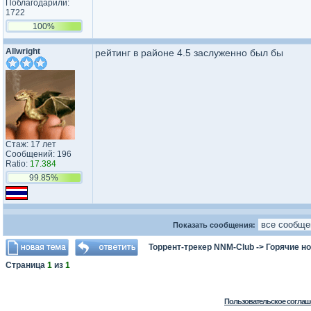
Поблагодарили:
1722
100%
Allwright
рейтинг в районе 4.5 заслуженно был бы
Стаж: 17 лет
Сообщений: 196
Ratio:
17.384
99.85%
Показать сообщения:
Торрент-трекер NNM-Club
->
Горячие н
Страница
1
из
1
Пользовательское соглаш