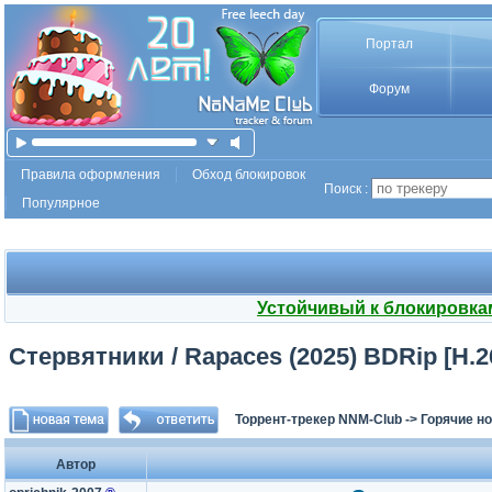
Портал
Форум
Правила оформления
Обход блокировок
Поиск :
Популярное
Устойчивый к блокировка
Стервятники / Rapaces (2025) BDRip [H.2
Торрент-трекер NNM-Club
->
Горячие н
Автор