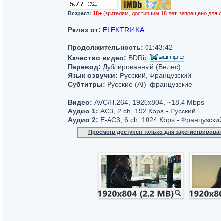
Возраст:
18+
(зрителям, достигшим 18 лет. запрещено для 
Релиз от:
ELEKTRI4KA
Продолжительность:
01:43:42
Качество видео:
BDRip
Перевод:
Дублированный (Велес)
Язык озвучки:
Русский, Французский
Субтитры:
Русские (AI), французские
Видео:
AVC/H.264, 1920x804, ~18.4 Mbps
Аудио 1:
AC3, 2 ch, 192 Кbps - Русский
Аудио 2:
Е-AC3, 6 ch, 1024 Кbps - Французски
Просмотр доступен только для зарегистрирова