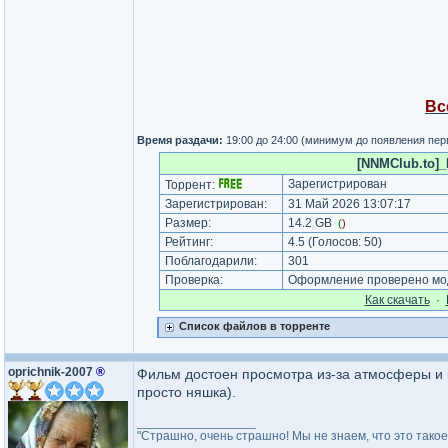
Вс
Время раздачи:
19:00 до 24:00 (минимум до появления пер
[NNMClub.to]_
Зарегистрирован
Торрент:
Зарегистрирован:
31 Май 2026 13:07:17
Размер:
14.2 GB
(
)
Рейтинг:
4.5
(Голосов:
50
)
Поблагодарили:
301
Проверка:
Оформление проверено мод
Как cкачать
·
Список файлов в торренте
oprichnik-2007
®
Фильм достоен просмотра из-за атмосферы и к
просто няшка).
_________________
"Страшно, очень страшно! Мы не знаем, что это такое. 