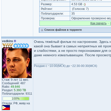
Размер:
4.53 GB
(
)
Рейтинг:
(Голосов:
7
)
Поблагодарили:
35
Проверка:
Оформление проверено мод
Как cкачать
·
Список файлов в торренте
vedkins
®
Очень тяжёлый фильм по настроению. Здесь не
какой она бывает в самых неприятных её про
и слабостями, а не просто персонажами для с
даже немного изматывающее. После просмотра
_________________
Раздаю с ~10:00(МСК) до ~22:30-00:30(МСК)
Стаж: 9 лет 11 мес.
Сообщений: 487
Ratio:
49.846
Раздал:
5.393 TB
Поблагодарили: 9311
100%
Откуда: РФ, живу на