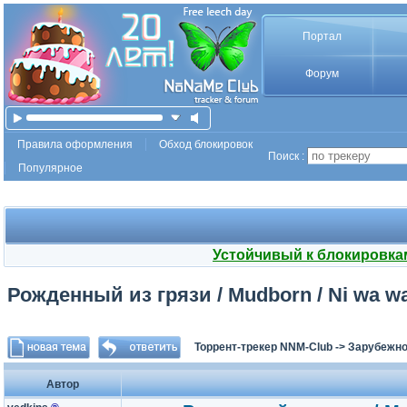
Портал
Форум
Правила оформления
Обход блокировок
Поиск :
Популярное
Устойчивый к блокировка
Рожденный из грязи / Mudborn / Ni wa wa
Торрент-трекер NNM-Club
->
Зарубежно
Автор