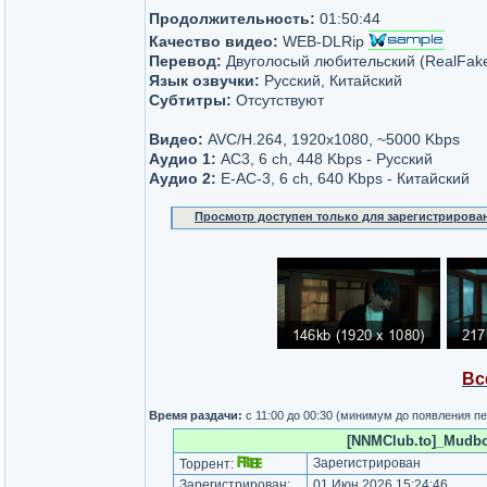
Продолжительность:
01:50:44
Качество видео:
WEB-DLRip
Перевод:
Двуголосый любительский (RealFak
Язык озвучки:
Русский, Китайский
Субтитры:
Отсутствуют
Видео:
AVC/H.264, 1920x1080, ~5000 Kbps
Аудио 1:
AC3, 6 ch, 448 Kbps - Русский
Аудио 2:
E-AC-3, 6 ch, 640 Kbps - Китайский
Просмотр доступен только для зарегистрирова
Вс
Время раздачи:
с 11:00 до 00:30 (минимум до появления п
[NNMClub.to]_Mudbo
Зарегистрирован
Торрент:
Зарегистрирован:
01 Июн 2026 15:24:46