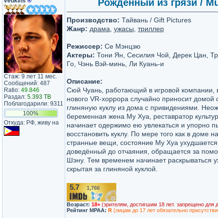
vedkins
®
Рожденный из грязи / Mu
Производство:
Тайвань / Gift Pictures
Жанр:
драма
,
ужасы
,
триллер
Режиссер:
Се Мэнцзю
Актеры:
Тони Ян, Сесилия Чой, Дерек Цан, Т
Го, Чэнь Вэй-минь, Ли Куань-и
Стаж: 9 лет 11 мес.
Описание:
Сообщений: 487
Сюй Чуань, работающий в игровой компании, 
Ratio:
49.846
Раздал:
5.393 TB
нового VR-хоррора случайно приносит домой
Поблагодарили: 9311
глиняную куклу из дома с привидениями. Нео
100%
беременная жена Му Хуа, реставратор культу
Откуда: РФ, живу на
начинает одержимо ею увлекаться и упорно п
восстановить куклу. По мере того как в доме 
странные вещи, состояние Му Хуа ухудшается
доведённый до отчаяния, обращается за пом
Шэну. Тем временем начинает раскрываться 
скрытая за глиняной куклой.
5.7
1,766
/10
Возраст:
18+
(зрителям, достигшим 18 лет. запрещено для 
Рейтинг MPAA:
R
(лицам до 17 лет обязательно присутстви