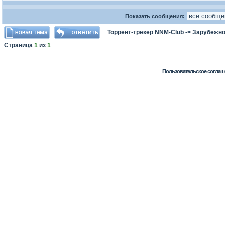
Показать сообщения:
Торрент-трекер NNM-Club
->
Зарубежно
Страница
1
из
1
Пользовательское соглаш