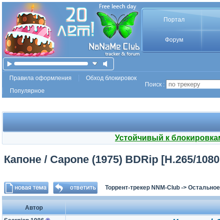
Портал
Форум
Правила оформления
Обход блокировок
Поиск :
Популярное
Устойчивый к блокировка
Капоне / Capone (1975) BDRip [H.265/1080p
Торрент-трекер NNM-Club
->
Остальное
Автор