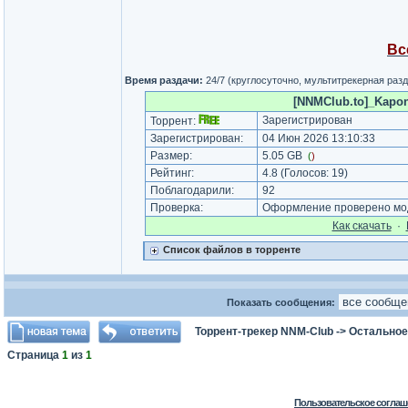
Вс
Время раздачи:
24/7 (круглосуточно, мультитрекерная раз
[NNMClub.to]_Kapone
Зарегистрирован
Торрент:
Зарегистрирован:
04 Июн 2026 13:10:33
Размер:
5.05 GB
(
)
Рейтинг:
4.8
(Голосов:
19
)
Поблагодарили:
92
Проверка:
Оформление проверено мод
Как cкачать
·
Список файлов в торренте
Показать сообщения:
Торрент-трекер NNM-Club
->
Остальное
Страница
1
из
1
Пользовательское соглаш