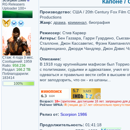
Scorpion 1986
®
Капоне / 
RG Releasers
Uploader 100+
Производство:
США / 20th Century Fox Film C
Productions
Жанр:
драма
,
криминал
, биография
Режиссер:
Стив Карвер
Актеры:
Бен Газзара, Гарри Гуардино, Сьюза
Сталлоне, Джон Кассаветис, Фрэнк Кампанелл
Ардженциано, Джордж Чандлер, Джон Дэвис Ч
Стаж: 4 года 3 мес.
Описание:
Сообщений: 1959
В 1918 году крупнейшим мафиози был Торрио
Ratio:
958.236
с политиками, судьями и адвокатами, учил его
Раздал:
166.2 TB
Поблагодарили:
одеваться и правильно вести себя в высшем о
183414
мог заподозрить, что он - из шпаны...
100%
5.7
3,523
/10
Возраст:
18+
(зрителям, достигшим 18 лет. запрещено для 
Рейтинг MPAA:
R
(лицам до 17 лет обязательно присутстви
Релиз от:
Scorpion 1986
Продолжительность:
01:41:18