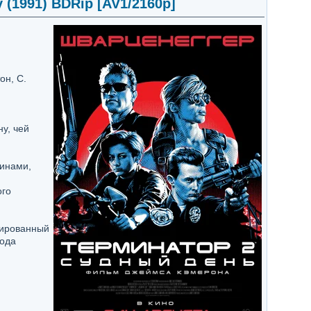
 (1991) BDRip [AV1/2160p]
он, С.
у, чей
шинами,
ого
мированный
хода