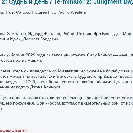
2: Судный день / Terminator 2: Judgment Day
 Plus, Carolco Pictures Inc., Pacific Western
а Хэмилтон, Эдвард Ферлонг, Роберт Патрик, Эрл Боэн, Джо Морт
энни Кукси, Дженетт Голдстин
 как киборг из 2029 года пытался уничтожить Сару Коннор — женщин
чества против машин.
ремя, когда он поведёт за собой выживших людей на борьбу с ма
этот момент из постапокалиптического будущего прибывает новый
ая модель T-1000, способная принимать любое обличье. Цель нов
жение молодого Джона Коннора.
ущественно повышаются, когда на помощь приходит перепрограм
щего поколения. Оба киборга вступают в смертельный бой, от ис
а.
рещено для детей)