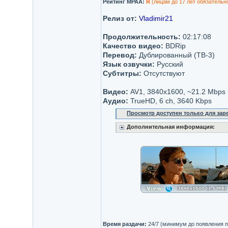
Рейтинг MPAA:
R
(лицам до 17 лет обязательн
Релиз от:
Vladimir21
Продолжительность:
02:17:08
Качество видео:
BDRip
Перевод:
Дублированный (ТВ-3)
Язык озвучки:
Русский
Субтитры:
Отсутствуют
Видео:
AV1, 3840x1600, ~21.2 Mbps
Аудио:
TrueHD, 6 ch, 3640 Kbps
Просмотр доступен только для за
Дополнительная информация:
Время раздачи:
24/7 (минимум до появления п