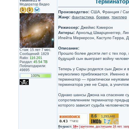
Vladimir21
®
Терминатор 
Модератор Видео
Производство:
США, Франция / Canal
Жанр:
фантастика
,
боевик
,
триллер
Режиссер:
Джеймс Кэмерон
Актеры:
Арнольд Шварценеггер, Линд
Ипейта Меркерсон, Кастуло Герра, Д
Описание:
Стаж: 15 лет 7 мес.
Прошло более десяти лет с тех пор,
Сообщений: 1829
Ratio:
116.201
будущий сын выиграет войну челове
Раздал:
45.54 TB
Поблагодарили:
Теперь у Сары родился сын Джон и в
49895
неумолимо приближается. Именно в 
100%
терминатор — практически неуязвим
терминатора уже не Сара, а уничто
Однако шансы Джона на спасение с
сопротивлением терминатор предыду
которого зависит судьба человечеств
8.6
1,293,448
/10
Возраст:
18+
(зрителям, достигшим 18 лет. зап