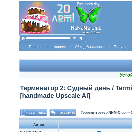
Правила оформления
Обход блокировок
Популярн
Усто
Терминатор 2: Судный день / Termin
[handmade Upscale AI]
Торрент-трекер NNM-Club
->
Автор