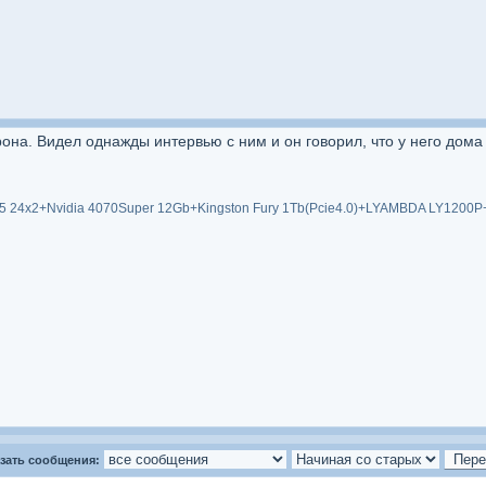
на. Видел однажды интервью с ним и он говорил, что у него дома е
 24x2+Nvidia 4070Super 12Gb+Kingston Fury 1Tb(Pcie4.0)+LYAMBDA LY1200P
зать сообщения: