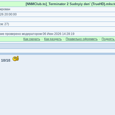
[NNMClub.to]_Terminator 2 Sudnyiy den' (TrueHD).mkv.t
ирован
26 20:00:00
)
ов:
27
)
е проверено модератором 06 Июн 2026 14:28:19
Как cкачать
·
Как раздать
·
Правильно оформить
·
Поднять 
-
10/10
.