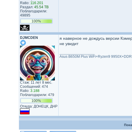
Ratio:
116.201
Раздал:
45.54 TB
Поблагодарили:
49895
100%
DJMCDEN
я наверное не дождусь версии Кэмеро
не увидит
_________________
Asus B650M Plus WiFi+Ryzen9 9950X+DDR5
Стаж: 11 лет 8 мес.
Сообщений: 474
Ratio:
3.188
Поблагодарили: 479
100%
Откуда: ДОНЕЦК, ДНР
Пока