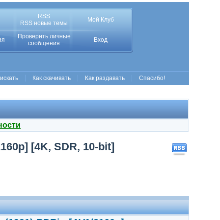
RSS
Мой Клуб
RSS новые темы
Проверить личные
ия
Вход
сообщения
 искать
Как скачивать
Как раздавать
Спасибо!
ности
60p] [4K, SDR, 10-bit]