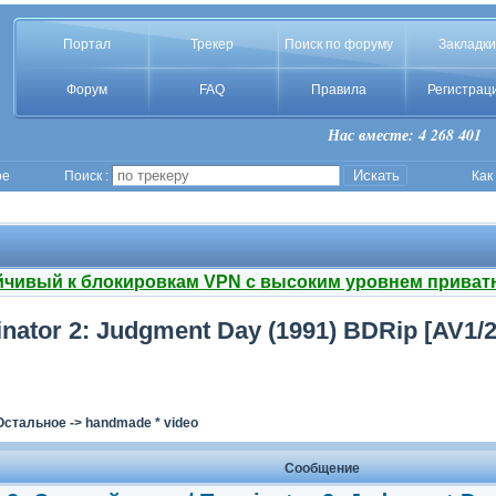
Портал
Трекер
Поиск по форуму
Закладки
Форум
FAQ
Правила
Регистрац
Нас вместе: 4 268 401
ое
Поиск :
Как
йчивый к блокировкам VPN с высоким уровнем приват
ator 2: Judgment Day (1991) BDRip [AV1/21
Остальное
->
handmade * video
Сообщение