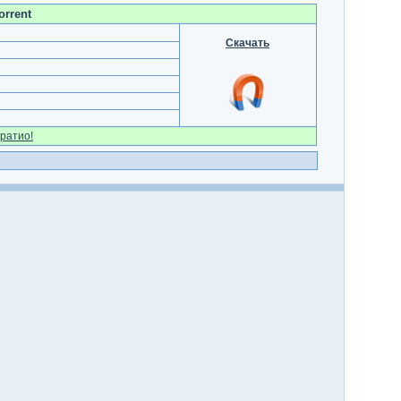
orrent
Скачать
ратио!