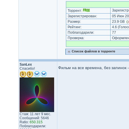
Зарегистр
Торрент:
Зарегистрирован:
05 Июн 20
Размер:
23.9 GB
(
Рейтинг:
4.6
(Голос
Поблагодарили:
77
Проверка:
Оформлени
Список файлов в торренте
SanLex
Фильм на все времена, без запинок 
Спасибо!
Стаж: 11 лет 9 мес.
Сообщений: 5646
Ratio:
650.315
Поблагодарили: