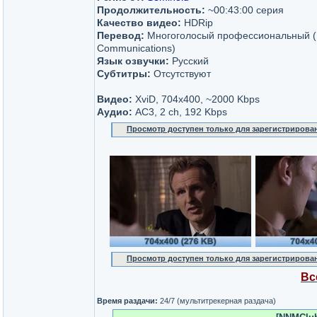
Продолжительность:
~00:43:00 серия
Качество видео:
HDRip
Перевод:
Многоголосый профессиональный (I
Communications)
Язык озвучки:
Русский
Субтитры:
Отсутствуют
Видео:
XviD, 704x400, ~2000 Kbps
Аудио:
AC3, 2 ch, 192 Kbps
Просмотр доступен только для зарегистрирова
Просмотр доступен только для зарегистрирова
Вс
Время раздачи:
24/7 (мультитрекерная раздача)