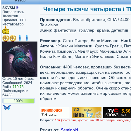
Автор
SKVSM
®
Четыре тысячи четыреста / The
Покровитель
Талантов
Производство:
Великобритания, США / 4400 P
Uploader 100+
Реставратор
Television
Жанр:
фантастика
,
триллер
,
драма
, детектив
Режиссер:
Скотт Питерс, Винс Мисиано, Ник 
Актеры:
Жаклин Маккензи, Джоэль Гретш, Пат
Кончита Кэмпбелл, Чэд Фауст, Махершала Али,
Билли Кэмпбелл, Мэгалин Эчиканвоке, Саман
Описание:
4400 человек, пропавших без вести
века, неожиданно возвращаются на землю, ос
как они были в день исчезновения. Обеспокое
Стаж: 15 лет 9 мес.
начинают расследование, чтобы выяснить, где
Сообщений: 2624
Ratio:
719.78
почему их вернули обратно. Очень скоро стано
Поблагодарили:
их появление может изменить мир самым не
64438
образом.
100%
7.3
48,629
/10
Возраст:
18+
(зрителям, достигшим 18 лет. запрещено для 
Релиз от:
Seminoid