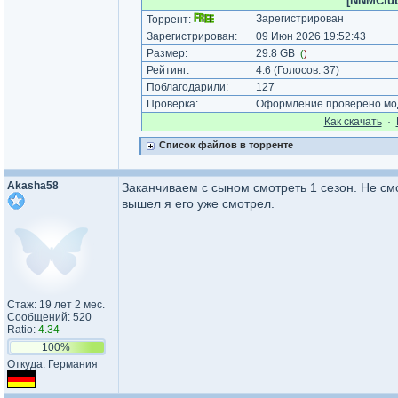
[NNMClub
Зарегистрирован
Торрент:
Зарегистрирован:
09 Июн 2026 19:52:43
Размер:
29.8 GB
(
)
Рейтинг:
4.6
(Голосов:
37
)
Поблагодарили:
127
Проверка:
Оформление проверено мод
Как cкачать
·
Список файлов в торренте
Akasha58
Заканчиваем с сыном смотреть 1 сезон. Не смо
вышел я его уже смотрел.
Стаж: 19 лет 2 мес.
Сообщений: 520
Ratio:
4.34
100%
Откуда: Германия