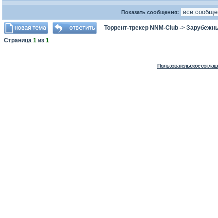
Показать сообщения:
Торрент-трекер NNM-Club
->
Зарубежн
Страница
1
из
1
Пользовательское соглаш