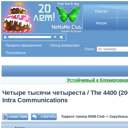
Портал
Форум
Правила оформления
Обход блокировок
Поиск :
Популярное
Устойчивый к блокировка
Четыре тысячи четыреста / The 4400 (2004
Intra Communications
Торрент-трекер NNM-Club
->
Зарубежн