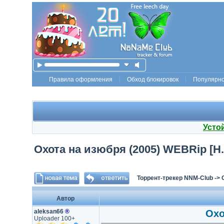
Правила оформления
Обход блокировок
Популярн
Усто
Охота на изюбря (2005) WEBRip [H.2
Торрент-трекер NNM-Club
->
Автор
aleksan66
®
Охо
Uploader 100+