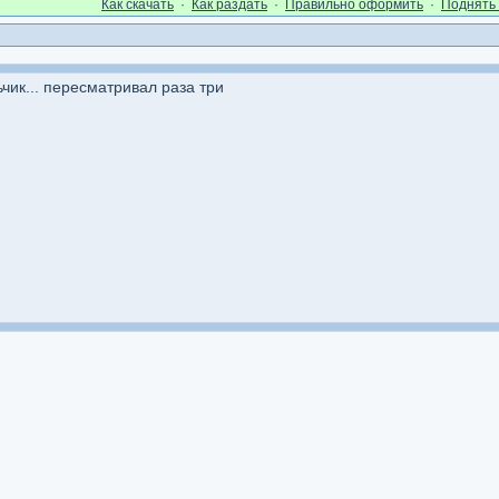
Как cкачать
·
Как раздать
·
Правильно оформить
·
Поднять 
чик... пересматривал раза три