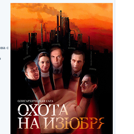
ва с
р