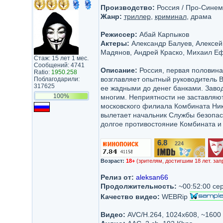
Производство:
Россия / Про-Сине
Жанр:
триллер
,
криминал
, драма
Режиссер:
Абай Карпыков
Актеры:
Александр Балуев, Алексей 
Мадянов, Андрей Краско, Михаил Еф
Стаж: 15 лет 1 мес.
Сообщений: 4741
Описание:
Россия, первая половина
Ratio:
1950.258
возглавляет опытный руководитель В
Поблагодарили:
317625
ее жадными до денег банками. Завод
100%
многим. Неприятности не заставляю
московского филиала Комбината Ник
вылетает начальник Службы безопас
долгое противостояние Комбината и
6.8
224
/10
Возраст:
18+
(зрителям, достигшим 18 лет. зап
Релиз от:
aleksan66
Продолжительность:
~00:52:00 се
Качество видео:
WEBRip
Видео:
AVC/H.264, 1024х608, ~1600