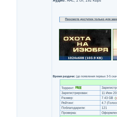
Аудио:
AAC, 2 ch, 192 Kbps
Просмотр доступен только для за
Время раздачи:
(до появления первых 3-5 ска
Зарегистр
Торрент:
Зарегистрирован:
11 Июн 20
Размер:
7.43 GB
(
Рейтинг:
4.7
(Голос
Поблагодарили:
121
Проверка:
Оформлени