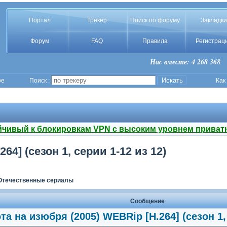
Портал
Трекер
Поиск по форуму
Закладки
Форум
FAQ
Правила
Регистрац
Нас вместе: 4 268 368
ое
Поиск :
Как
йчивый к блокировкам VPN с высоким уровнем приват
64] (сезон 1, серии 1-12 из 12)
Отечественные сериалы
Сообщение
та на изюбря (2005) WEBRip [H.264] (сезон 1, 