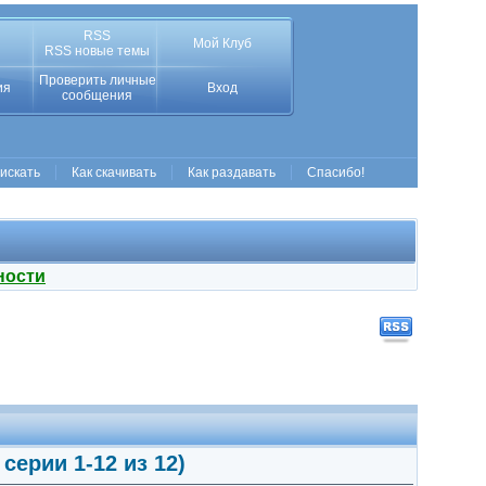
RSS
Мой Клуб
RSS новые темы
Проверить личные
ия
Вход
сообщения
 искать
Как скачивать
Как раздавать
Спасибо!
ности
серии 1-12 из 12)