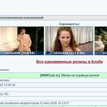
регистрированных пользователей
Скриншоты:
Все одноименные релизы в Клубе
чавших)
[NNMClub.to]_Ohota na izyubrya.torrent
ирован
26 15:06:36
)
ов:
35
)
е проверено модератором 11 Июн 2026 16:13:07