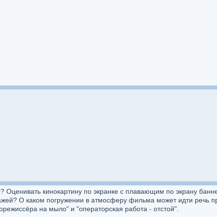
но? Оценивать кинокартину по экранке с плавающим по экрану бан
ажей? О каком погружении в атмосферу фильма может идти речь пр
орежиссёра на мыло" и "операторская работа - отстой".