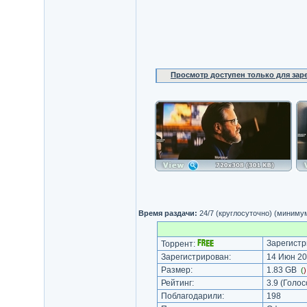
Просмотр доступен только для за
Время раздачи:
24/7 (круглосуточно) (миниму
Зарегистр
Торрент:
Зарегистрирован:
14 Июн 20
Размер:
1.83 GB
(
Рейтинг:
3.9
(Голос
Поблагодарили:
198