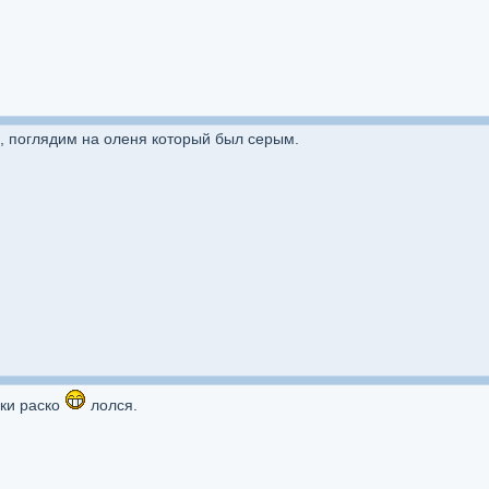
, поглядим на оленя который был серым.
аки раско
лолся.