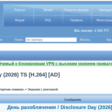
Портал
Трекер
Поиск по форуму
Закладки
Форум
FAQ
Правила
Регистрац
Нас вместе: 4 268 575
ое
Поиск :
Как
йчивый к блокировкам VPN с высоким уровнем приват
(2026) TS [H.264] [AD]
Горячие новинки
->
Экранки с рекламой
Сообщение
День разоблачения / Disclosure Day (2026)