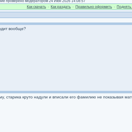
е проверено модератором 24 Июн 2026 14:08:57
Как cкачать
·
Как раздать
·
Правильно оформить
·
Поднять 
ходит вообще?
у, старика круто надули и вписали его фамилию не показывая мате