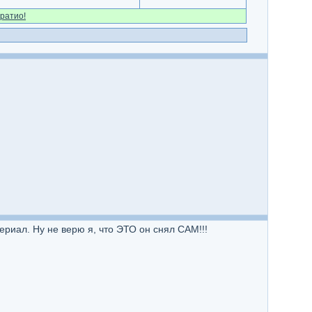
ратио!
риал. Ну не верю я, что ЭТО он снял САМ!!!