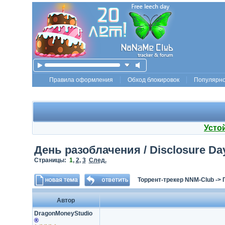
Правила оформления
Обход блокировок
Популярн
Усто
День разоблачения / Disclosure Day 
Страницы:
1
,
2
,
3
След.
Торрент-трекер NNM-Club
->
Автор
DragonMon​eyStudio​
®