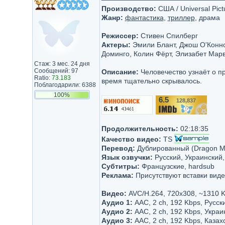
Производство:
США / Universal Pict
Жанр:
фантастика
,
триллер
, драма
Режиссер:
Стивен Спилберг
Актеры:
Эмили Блант, Джош О'Конно
Доминго, Колин Фёрт, Элизабет Марв
Стаж: 3 мес. 24 дня
Сообщений: 97
Описание:
Человечество узнаёт о п
Ratio:
73.183
время тщательно скрывалось.
Поблагодарили: 6388
100%
6.5
128,837
/10
Продолжительность:
02:18:35
Качество видео:
TS
Перевод:
Дублированный (Dragon Mo
Язык озвучки:
Русский, Украинский,
Субтитры:
Французские, hardsub
Реклама:
Присутствуют вставки виде
Видео:
AVC/H.264, 720x308, ~1310 
Аудио 1:
AAC, 2 ch, 192 Kbps, Русск
Аудио 2:
AAC, 2 ch, 192 Kbps, Украин
Аудио 3:
AAC, 2 ch, 192 Kbps, Казах