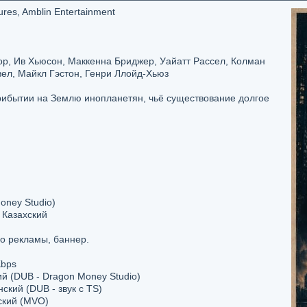
ures, Amblin Entertainment
р, Ив Хьюсон, Маккенна Бриджер, Уайатт Рассел, Колман
ел, Майкл Гэстон, Генри Ллойд-Хьюз
рибытии на Землю инопланетян, чьё существование долгое
ney Studio)
 Казахский
о рекламы, баннер.
Kbps
ий (DUB - Dragon Money Studio)
ский (DUB - звук с TS)
ский (MVO)