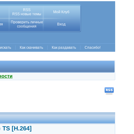
RSS
Мой Клуб
RSS новые темы
Проверить личные
ия
Вход
сообщения
 искать
Как скачивать
Как раздавать
Спасибо!
ности
 TS [H.264]