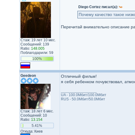
Diego Cortez писал(а):
Почему качество такое низк
Перечитай внимательно описание ра
Стаж: 19 лет 10 мес.
Сообщений: 139
Ratio:
148.005
Поблагодарили: 59
100%
Geedeon
Отличный фильм!
я себя ребенком почувствовал, атмос
_________________
UA - 100.0Мбит/100.0Мбит
RUS - 50.0Мбит/50.0Мбит
Стаж: 18 лет 6 мес.
Сообщений: 10
Ratio:
13.154
5.41%
Откуда: Киев