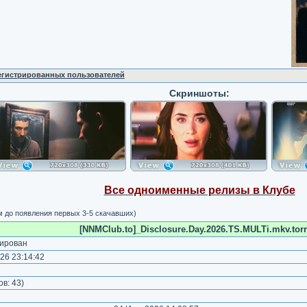
регистрированных пользователей
Скриншоты:
Все одноименные релизы в Клубе
м до появления первых 3-5 скачавших)
[NNMClub.to]_Disclosure.Day.2026.TS.MULTi.mkv.torr
ирован
26 23:14:42
)
ов:
43
)