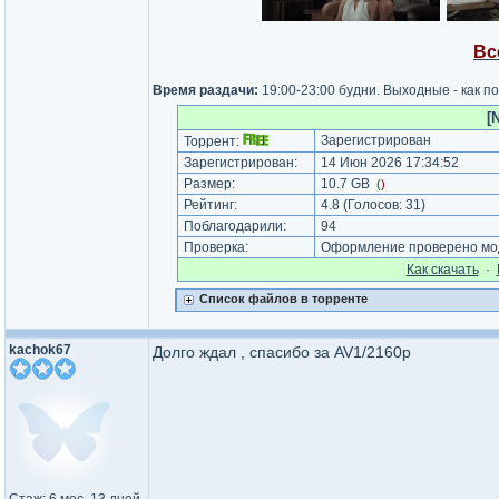
Вс
Время раздачи:
19:00-23:00 будни. Выходные - как п
[
Зарегистрирован
Торрент:
Зарегистрирован:
14 Июн 2026 17:34:52
Размер:
10.7 GB
(
)
Рейтинг:
4.8
(Голосов:
31
)
Поблагодарили:
94
Проверка:
Оформление проверено мод
Как cкачать
·
Список файлов в торренте
kachok67
Долго ждал , спасибо за AV1/2160p