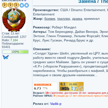
Electrician1974
®
Замена / The
Производство:
США / Dinamo Entertainment, H
Entertainment
Жанр:
боевик
,
триллер
,
драма
, криминал
Режиссер:
Роберт Мэндел
Актеры:
Том Беренджер, Дайан Венора, Эрни
Стаж: 13 лет
Энтони, Гленн Пламмер, Уильям Форсайт, Кли
Сообщений: 1257
Крус, Луис Гусман, Ричард Брукс и др.
Ratio:
7.164
Поблагодарили:
93401
Описание:
100%
«Солдат Удачи» Шейл, уволенный из ЦРУ, вы
работу вместо своей подруги Джейн, учительн
средних школ Майами. Здесь он узнает о сущ
«К.Р.» («Короли Разрушения»), процветающей 
наркобизнеса. Чтобы разобраться с мафией, 
помощью к своим друзьям-наемникам...
6.1
18,495
/10
Возраст:
18+
(зрителям, достигшим 18 лет. запрещено для 
Рейтинг MPAA:
R
(лицам до 17 лет обязательно присутстви
Релиз от:
Vadik-p