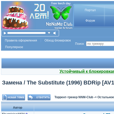
Портал
Форум
Правила оформления
Обход блокировок
Поиск :
Популярное
Устойчивый к блокировка
Замена / The Substitute (1996) BDRip [AV1
Торрент-трекер NNM-Club
->
Остальное
Автор