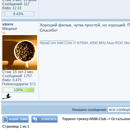
Стаж: 6 мес. 13 дней
Сообщений: 117
Ratio:
12.33
6.43%
vitorre
Хороший фильм, чутка простой, но хороший. П
Меценат
Спасибо!
_________________
HexaCore Intel Core i7-8750H, 4000 MHz Asus ROG Str
Стаж: 15 лет 2 мес.
Сообщений: 1757
Ratio: 0.475
Поблагодарили: 571
100%
Показать сообщения:
Торрент-трекер NNM-Club
->
Остальное
Страница
1
из
1