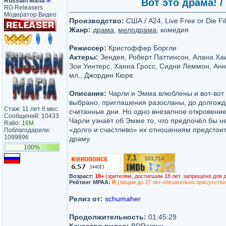
Russian Mafia
®
Вот это драма! /
RG Releasers
Модератор Видео
Производство:
США / A24, Live Free or Die F
Жанр:
драма
,
мелодрама
, комедия
Режиссер:
Кристоффер Боргли
Актеры:
Зендея, Роберт Паттинсон, Алана Хаи
Зои Уинтерс, Ханна Гросс, Сидни Леммон, Ан
мл., Джордин Кюре
Описание:
Чарли и Эмма влюблены и вот-вот
выбрано, приглашения разосланы, до долгож
Стаж: 11 лет 8 мес.
считанные дни. Но одно внезапное откровени
Сообщений: 10433
Чарли узнаёт об Эмме то, что предпочёл бы не
Ratio:
16M
«долго и счастливо» их отношениям предстои
Поблагодарили:
1099896
драму.
100%
7.1
103,714
/10
Возраст:
18+
(зрителям, достигшим 18 лет. запрещено для 
Рейтинг MPAA:
R
(лицам до 17 лет обязательно присутстви
Релиз от:
schumaher
Продолжительность:
01:45:29