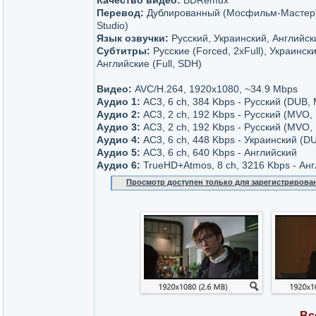
Качество видео:
BDRemux
Перевод:
Дублированный (Мосфильм-Мастер)
Studio)
Язык озвучки:
Русский, Украинский, Английск
Субтитры:
Русские (Forced, 2xFull), Украински
Английские (Full, SDH)
Видео:
AVC/H.264, 1920x1080, ~34.9 Mbps
Аудио 1:
AC3, 6 ch, 384 Kbps - Русский (DUB
Аудио 2:
AC3, 2 ch, 192 Kbps - Русский (MVO, 
Аудио 3:
AC3, 2 ch, 192 Kbps - Русский (MVO,
Аудио 4:
AC3, 6 ch, 448 Kbps - Украинский (D
Аудио 5:
AC3, 6 ch, 640 Kbps - Английский
Аудио 6:
TrueHD+Atmos, 8 ch, 3216 Kbps - Ан
Просмотр доступен только для зарегистрирова
Вс