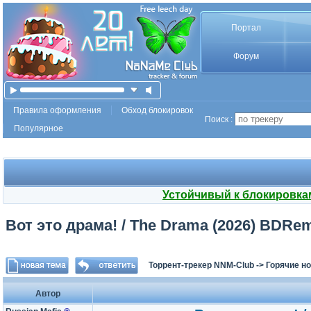
Портал
Форум
Правила оформления
Обход блокировок
Поиск :
Популярное
Устойчивый к блокировка
Вот это драма! / The Drama (2026) BDRem
Торрент-трекер NNM-Club
->
Горячие н
Автор