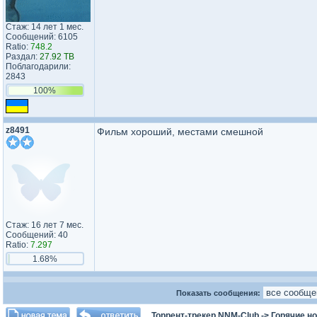
Стаж: 14 лет 1 мес.
Сообщений: 6105
Ratio:
748.2
Раздал:
27.92 TB
Поблагодарили:
2843
100%
z8491
Фильм хороший, местами смешной
Стаж: 16 лет 7 мес.
Сообщений: 40
Ratio:
7.297
1.68%
Показать сообщения:
Торрент-трекер NNM-Club
->
Горячие н