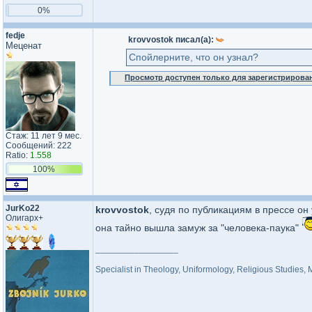
0%
fedje
krovvostok писал(а):
Меценат
Спойлерните, что он узнал?
Просмотр доступен только для зарегистрирова
Стаж: 11 лет 9 мес.
Сообщений: 222
Ratio:
1.558
100%
JurKo22
krovvostok
, судя по публикациям в прессе он 
Олигарх+
она тайно вышла замуж за "человека-паука"
_________________
Specialist in Theology, Uniformology, Religious Studies,