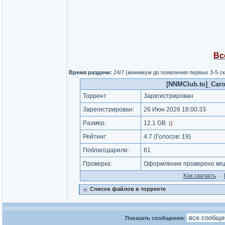
Вс
Время раздачи:
24/7 (минимум до появления первых 3-5 с
[NNMClub.to]_Caro
Торрент:
Зарегистрирован
Зарегистрирован:
26 Июн 2026 18:00:33
Размер:
12.1 GB
(
)
Рейтинг:
4.7
(Голосов:
19
)
Поблагодарили:
61
Проверка:
Оформление проверено мод
Как cкачать
·
Список файлов в торренте
Показать сообщения: