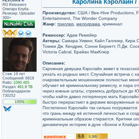
FILVOVAN
®
Каролина Кэролайн / C
RG Releasers
Олигарх Клуба.
Производство:
США / Bee-Hive Productions, F
Релизер. Uploader
300+
Entertainment, The Wonder Company
Жанр:
триллер
,
мелодрама
, криминал
Режиссер:
Адам Ремейер
Актеры:
Самара Уивинг, Кайл Галлнер, Кира С
Томми Дж. Кендрик, Сонни Бернетт, П.Дж. Сос
Victoria Cabral, Брайан МакКлюр
Описание:
Скромная девушка Кэролайн живет в техасской
Стаж: 19 лет
уехать из родных мест. Случайная встреча с 
Сообщений: 6819
очаровательным мошенником полностью меняе
Ratio:
1080.465
обучает её криминальному ремеслу, и пара от
Раздал:
461.8 TB
через южные штаты, стремясь добраться до Ю
Поблагодарили:
730252
чтобы найти давно потерянную мать Кэролай
100%
быстро перерастают в дерзкие вооруженные о
Постепенно Кэролайн так сильно погружается 
что грань между её истинной личностью и со
криминальным образом стирается. Критики о
динамичную историю в духе «Бонни и Клайда»
6.6
5,385
/10