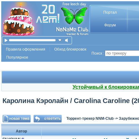
Портал
Форум
Правила оформления
Обход блокировок
Поиск :
Популярное
Устойчивый к блокировка
Каролина Кэролайн / Carolina Caroline (2
Торрент-трекер NNM-Club
->
Зарубежно
Автор