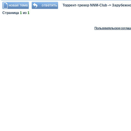
Торрент-трекер NNM-Club
->
Зарубежно
Страница
1
из
1
Пользовательское соглаш