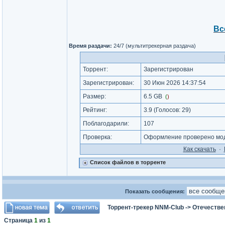
Вс
Время раздачи:
24/7 (мультитрекерная раздача)
Торрент:
Зарегистрирован
Зарегистрирован:
30 Июн 2026 14:37:54
Размер:
6.5 GB
(
)
Рейтинг:
3.9
(Голосов:
29
)
Поблагодарили:
107
Проверка:
Оформление проверено мод
Как cкачать
·
Список файлов в торренте
Показать сообщения:
Торрент-трекер NNM-Club
->
Отечестве
Страница
1
из
1