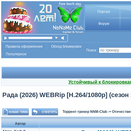
Портал
Форум
Правила оформления
Обход блокировок
Поиск :
Популярное
Устойчивый к блокировка
Рада (2026) WEBRip [H.264/1080p] (сезон 1
Торрент-трекер NNM-Club
->
Отечестве
Автор