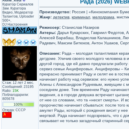
Alone_Kedr
®
Рада (2026) WEBRi
Куратор Сериалов
Зам. Куратора
Производство:
Россия | «Кинокомпания Бум
Видео, Модератор
Талантов, Uploader
Жанр:
детектив
,
криминал
,
мелодрама
, мисти
500+,
DJ Настроения
Режиссер:
Станислав Назиров
Актеры:
Дарья Кукарских, Гавриил Федотов, 
Алексей Барабаш, Владислав Калашников, Лю
Радевич, Максим Битюков, Антон Ушаков, Серг
Описание:
Рада – молодая талантливая кера
детдоме. Уличив своего молодого человека в и
другой город, где ей давно предлагали работ
сервиз семьи Анциферовых. Анциферовы – Кир
прекрасно принимают Раду и селят ее в госте
начинает работу над сервизом: его нужно успе
Стаж: 12 лет 2 мес.
Алины с Александром Рудневым, живущим с м
Сообщений: 23195
соседнем доме. Тем временем Раду начинают
Ratio:
15K
видения, а в городе девушка встречает цыганк
Поблагодарили:
805678
от нее со словами, что та «несет смерть». И в
100%
пророчество начинает сбываться: после того 
Откуда: CCCP
амулет Рады, который с рождения висит у нее
мертвой. Рада начинает подозревать, что с 
связывает не только загадочный старинный с