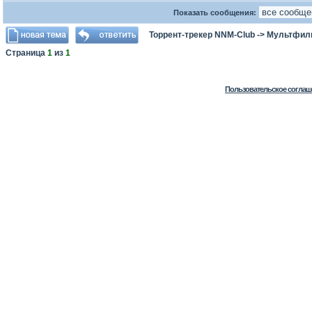
Показать сообщения:
Торрент-трекер NNM-Club
->
Мультфил
Страница
1
из
1
Пользовательское соглаш