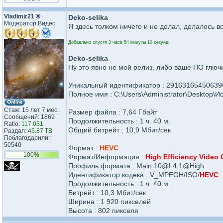
Vladimir21
®
Deko-selika
Модератор Видео
Я здесь толком ничего и не делал, делалось вс
Добавлено спустя 3 часа 54 минуты 10 секунд:
Deko-selika
Ну это явно не мой релиз, либо ваше ПО глючи
Уникальный идентификатор : 291631654506
Полное имя : C:\Users\Administrator\Desktop\
Стаж: 15 лет 7 мес.
Размер файла : 7,64 Гбайт
Сообщений: 1869
Продолжительность : 1 ч. 40 м.
Ratio:
117.051
Общий битрейт : 10,9 Мбит/сек
Раздал:
45.87 TB
Поблагодарили:
50540
Формат :
HEVC
100%
Формат/Информация :
High Efficiency Video
Профиль формата : Main
10@L4.1
@High
Идентификатор кодека : V_MPEGH/ISO/
HEVC
Продолжительность : 1 ч. 40 м.
Битрейт : 10,3 Мбит/сек
Ширина : 1 920 пикселей
Высота : 802 пикселя