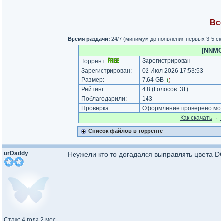
Вс
Время раздачи:
24/7 (минимум до появления первых 3-5 с
[NNMCl
Зарегистрирован
Торрент:
Зарегистрирован:
02 Июл 2026 17:53:53
Размер:
7.64 GB
(
)
Рейтинг:
4.8
(Голосов:
31
)
Поблагодарили:
143
Проверка:
Оформление проверено мод
Как cкачать
·
Список файлов в торренте
urDaddy
Неужели кто то догадался выправлять цвета DC
Стаж: 4 года 2 мес.