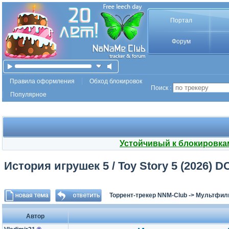
Портал
Форум
Правила оформления
Обход блокировок
Поиск :
Популярное
Устойчивый к блокировка
История игрушек 5 / Toy Story 5 (2026) DC
Торрент-трекер NNM-Club
->
Мультфил
Автор