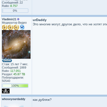
Сообщений: 22
Ratio:
8.757
0%
Vladimir21
®
urDaddy
Модератор Видео
Это многие могут, другое дело, что не хотят эт
Стаж: 15 лет 7 мес.
Сообщений: 1869
Ratio:
117.051
Раздал:
45.87 TB
Поблагодарили:
50540
100%
whoseyourdaddy
как дубляж?