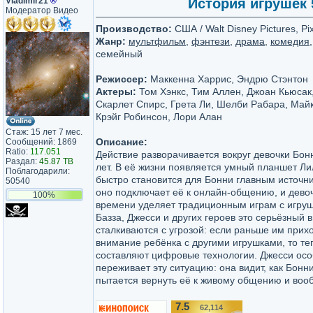
Vladimir21
®
История игрушек 5
Модератор Видео
Производство:
США / Walt Disney Pictures, Pi
Жанр:
мультфильм
,
фэнтези
,
драма
,
комедия
семейный
Режиссер:
Маккенна Харрис, Эндрю Стэнтон
Актеры:
Том Хэнкс, Тим Аллен, Джоан Кьюсак
Скарлет Спирс, Грета Ли, Шелби Рабара, Май
Крэйг Робинсон, Лори Алан
Стаж: 15 лет 7 мес.
Описание:
Сообщений: 1869
Ratio:
117.051
Действие разворачивается вокруг девочки Бон
Раздал:
45.87 TB
лет. В её жизни появляется умный планшет Ли
Поблагодарили:
быстро становится для Бонни главным источн
50540
оно подключает её к онлайн-общению, и дево
100%
времени уделяет традиционным играм с игруш
Базза, Джесси и других героев это серьёзный 
сталкиваются с угрозой: если раньше им прих
внимание ребёнка с другими игрушками, то т
составляют цифровые технологии. Джесси осо
переживает эту ситуацию: она видит, как Бонн
пытается вернуть её к живому общению и во
7.5
62,114
/10