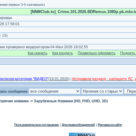
ления первых 3-5 скачавших)
[NNMClub.to]_Crime.101.2026.BDRemux.1080p.pk.mkv.to
ирован
26 17:58:01
)
:
15
)
е проверено модератором 04 Июл 2026 18:02:55
Как cкачать
·
Как раздать
·
Правильно оформить
·
Поднять 
релизов категории "ВИДЕО"
(18.01.2020)
|
Исправили раздачу - напишите ЛС, у
зать сообщения:
Горячие новинки
->
Зарубежные Новинки (HD, FHD, UHD, 3D)
Пользовательское соглашение
|
Для правообладателей
|
Реклама на сайте