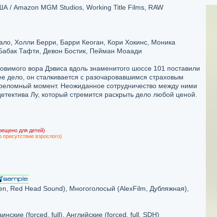
 / Amazon MGM Studios, Working Title Films, RAW
ло, Холли Берри, Барри Кеоган, Кори Хокинс, Моника
 Бабак Тафти, Девон Бостик, Пейман Моаади
овимого вора Дэвиса вдоль знаменитого шоссе 101 поставили
ее дело, он сталкивается с разочаровавшимся страховым
еломный момент. Неожиданное сотрудничество между ними
етектива Лу, который стремится раскрыть дело любой ценой.
рещено для детей)
о присутствие взрослого)
n, Red Head Sound), Многоголосый (AlexFilm, Дубляжная),
аинские (forced, full), Английские (forced, full, SDH)