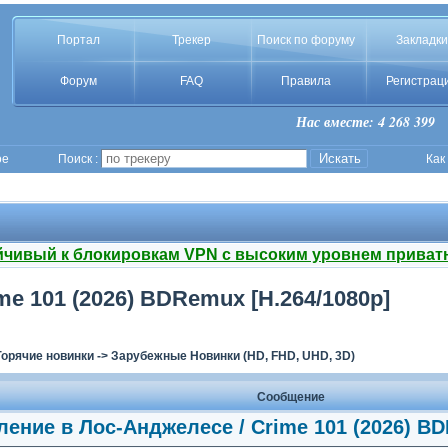
Портал
Трекер
Поиск по форуму
Закладки
Форум
FAQ
Правила
Регистрац
Нас вместе: 4 268 399
ое
Поиск :
Как
йчивый к блокировкам VPN с высоким уровнем приват
e 101 (2026) BDRemux [H.264/1080p]
Горячие новинки
->
Зарубежные Новинки (HD, FHD, UHD, 3D)
Сообщение
ение в Лос-Анджелесе / Crime 101 (2026) BD