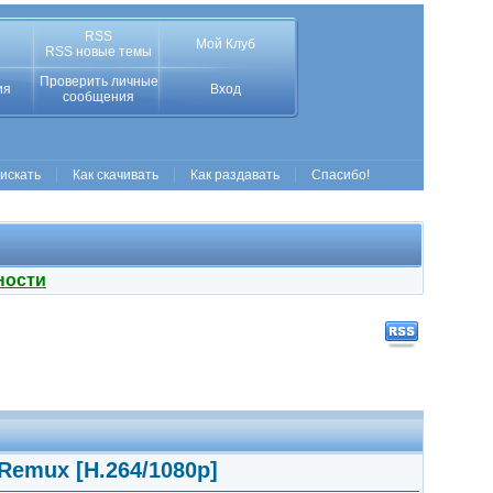
RSS
Мой Клуб
RSS новые темы
Проверить личные
ия
Вход
сообщения
 искать
Как скачивать
Как раздавать
Спасибо!
ности
Remux [H.264/1080p]