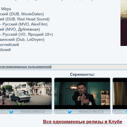
0 Mbps
сский (DUB, MovieDalen)
кий (DUB, Red Head Sound)
- Русский (MVO, AlexFilm)
кий (MVO, Дубляжная)
- Русский (VO, Яроцкий 18+)
раинский (Dub, LeDoyen)
Английский
ийский
регистрированных пользователей
Скриншоты:
Все одноименные релизы в Клубе