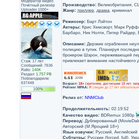
Модератор Видео.
Производство:
Великобритания, США
Почётный релизёр
Uploader 1000+
Жанр:
триллер
,
драма
, криминал
Режиссер:
Барт Лэйтон
Актеры:
Крис Хемсворт, Марк Руффа
Барбаро, Ник Нолти, Питер Райдер,
Описание:
Дерзкие ограбления неул
полицию в тупик. Планируя последн
брокером Шэрон, переживающей пер
привлекает внимание настойчивого д
Стаж: 17 лет
Сообщений: 7636
Ratio:
140K
6.8
89,927
/10
Раздал:
1.757 PB
Поблагодарили:
637448
Возраст:
18+
(зрителям, достигшим 18 лет. зап
Рейтинг MPAA:
R
(лицам до 17 лет обязательн
100%
Релиз от:
NNMClub
Продолжительность:
02:19:52
Качество видео:
BDRemux 1080p
Перевод:
Дублированный (MovieDale
Авторский (М.Яроцкий 18+)
Язык озвучки:
Русский, Английский
Субтитры:
Русские (forced, full), Укр