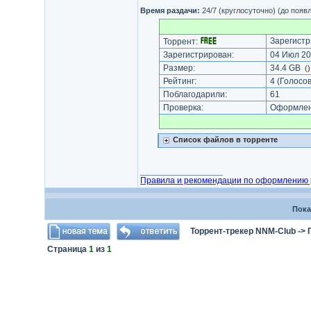
Время раздачи:
24/7 (круглосуточно) (до появ
Зарегистр
Торрент:
Зарегистрирован:
04 Июл 20
Размер:
34.4 GB
(
Рейтинг:
4
(Голосов
Поблагодарили:
61
Проверка:
Оформлени
Список файлов в торренте
_________________
Правила и рекомендации по оформлению 
Пока
Торрент-трекер NNM-Club
->
Страница
1
из
1