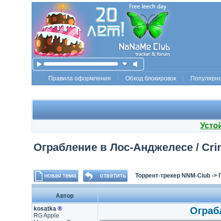
Правила оформления
Обход блокировок
Популярн
Усто
Ограбление в Лос-Анджелесе / Crim
Торрент-трекер NNM-Club
->
Автор
kosatka
®
Ограбл
RG Apple