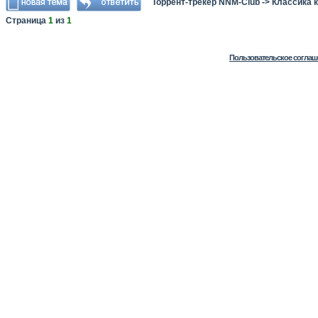
Торрент-трекер NNM-Club
->
Классика 
Страница
1
из
1
Пользовательское соглаш