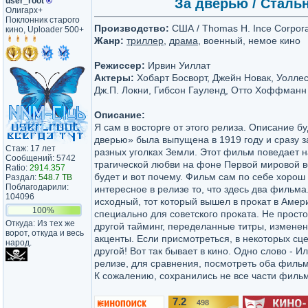
user_root
®
За дверью / Стальн
Олигарх+
Поклонник старого
Производство:
США / Thomas H. Ince Corpora
кино, Uploader 500+
Жанр:
триллер
,
драма
, военный, немое кино
Режиссер:
Ирвин Уиллат
Актеры:
Хобарт Босворт, Джейн Новак, Уоллес
Дж.П. Локни, Гибсон Гауленд, Отто Хоффманн
Описание:
Я сам в восторге от этого релиза. Описание б
дверью» была выпущена в 1919 году и сразу 
Стаж: 17 лет
разных уголках Земли. Этот фильм поведает н
Сообщений: 5742
трагической любви на фоне Первой мировой 
Ratio:
2914.357
будет и вот почему. Фильм сам по себе хорош
Раздал:
548.7 TB
Поблагодарили:
интересное в релизе то, что здесь два фильм
104096
исходный, тот который вышел в прокат в Амер
100%
специально для советского проката. Не просто
Откуда: Из тех же
другой тайминг, переделанные титры, измене
ворот, откуда и весь
акценты. Если присмотреться, в некоторых сц
народ.
другой! Вот так бывает в кино. Одно слово - 
релизе, для сравнения, посмотреть оба филь
К сожалению, сохранились не все части филь
7.2
498
/10