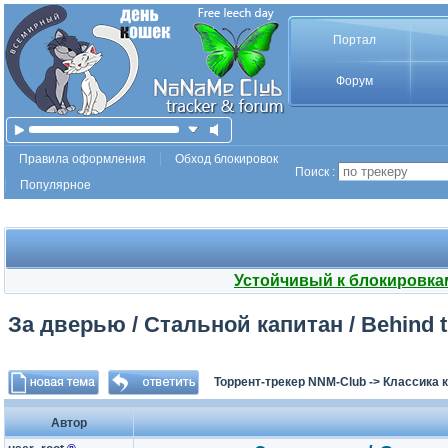
Портал
Форум
Правила оформления
Обход блокировок
Поиск :
Популярное
Устойчивый к блокировка
За дверью / Стальной капитан / Behind 
Торрент-трекер NNM-Club
->
Классика 
Автор