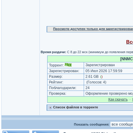
Просмотр доступен только для зарегистрирова
Вс
Время раздачи:
С 8 до 22 мск (минимум до появления пер
[NNMCl
Зарегистрирован
Торрент:
Зарегистрирован:
05 Июл 2026 17:59:59
Размер:
2.61 GB
(
)
Рейтинг:
(Голосов:
4
)
Поблагодарили:
24
Проверка:
Оформление проверено мод
Как cкачать
·
Список файлов в торренте
Показать сообщения: