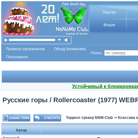
Портал
Форум
Правила оформления
Обход блокировок
Поиск :
Популярное
Устойчивый к блокировка
Русские горы / Rollercoaster (1977) WEBR
Торрент-трекер NNM-Club
->
Классика 
Автор