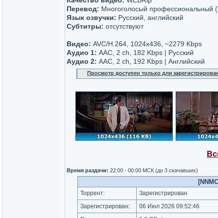
Качество видео:
WEBRip
Перевод:
Многоголосый профессиональный 
Язык озвучки:
Русский, английский
Субтитры:
отсутствуют
Видео:
AVC/H.264, 1024x436, ~2279 Kbps
Аудио 1:
AAC, 2 ch, 182 Kbps | Русский
Аудио 2:
AAC, 2 ch, 192 Kbps | Английский
Просмотр доступен только для зарегистрирова
Вс
Время раздачи:
22:00 - 00:00 МСК (до 3 скачавших)
[NNMCl
Торрент:
Зарегистрирован
Зарегистрирован:
06 Июл 2026 09:52:46