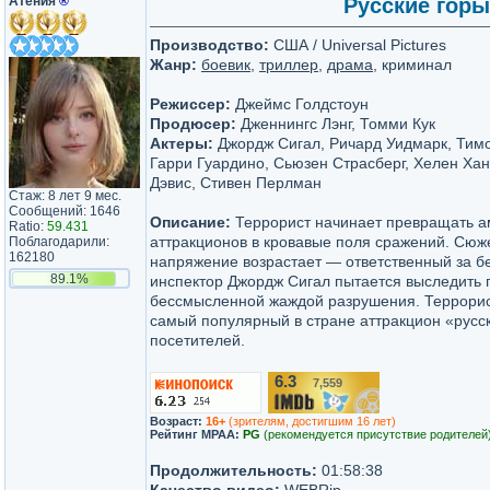
Атения
®
Русские горы 
Производство:
США / Universal Pictures
Жанр:
боевик
,
триллер
,
драма
, криминал
Режиссер:
Джеймс Голдстоун
Продюсер:
Дженнингс Лэнг, Томми Кук
Актеры:
Джордж Сигал, Ричард Уидмарк, Тимо
Гарри Гуардино, Сьюзен Страсберг, Хелен Хан
Дэвис, Стивен Перлман
Стаж: 8 лет 9 мес.
Сообщений: 1646
Описание:
Террорист начинает превращать а
Ratio:
59.431
аттракционов в кровавые поля сражений. Сюж
Поблагодарили:
162180
напряжение возрастает — ответственный за б
89.1%
инспектор Джордж Сигал пытается выследить 
бессмысленной жаждой разрушения. Террори
самый популярный в стране аттракцион «русск
посетителей.
6.3
7,559
/10
Возраст:
16+
(зрителям, достигшим 16 лет)
Рейтинг MPAA:
PG
(рекомендуется присутствие родителей
Продолжительность:
01:58:38