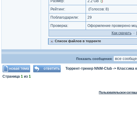
Размер:
2.2 GB
(
)
Рейтинг:
(Голосов:
8
)
Поблагодарили:
29
Проверка:
Оформление проверено мод
Как cкачать
·
Список файлов в торренте
Показать сообщения:
Торрент-трекер NNM-Club
->
Классика 
Страница
1
из
1
Пользовательское соглаш