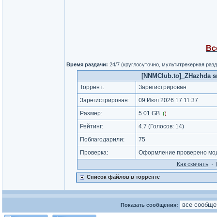
Вс
Время раздачи:
24/7 (круглосуточно, мультитрекерная раз
[NNMClub.to]_ZHazhda sme
Торрент:
Зарегистрирован
Зарегистрирован:
09 Июл 2026 17:11:37
Размер:
5.01 GB
(
)
Рейтинг:
4.7
(Голосов:
14
)
Поблагодарили:
75
Проверка:
Оформление проверено мод
Как cкачать
·
Список файлов в торренте
Показать сообщения: