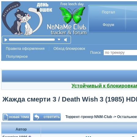
Портал
Форум
Правила оформления
Обход блокировок
Поиск :
Популярное
Устойчивый к блокировка
Жажда смерти 3 / Death Wish 3 (1985) HDR
Торрент-трекер NNM-Club
->
Остальное
Автор