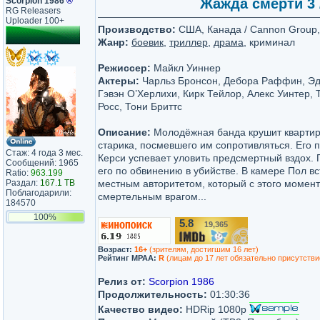
Scorpion 1986
®
Жажда смерти 3 /
RG Releasers
Uploader 100+
Производство:
США, Канада / Cannon Group, 
Жанр:
боевик
,
триллер
,
драма
, криминал
Режиссер:
Майкл Уиннер
Актеры:
Чарльз Бронсон, Дебора Раффин, Эд
Гэвэн О’Херлихи, Кирк Тейлор, Алекс Уинтер, 
Росс, Тони Бриттс
Описание:
Молодёжная банда крушит квартиру
старика, посмевшего им сопротивляться. Его 
Стаж: 4 года 3 мес.
Керси успевает уловить предсмертный вздох.
Сообщений: 1965
его по обвинению в убийстве. В камере Пол вс
Ratio:
963.199
Раздал:
167.1 TB
местным авторитетом, который с этого момент
Поблагодарили:
смертельным врагом...
184570
100%
5.8
19,365
/10
Возраст:
16+
(зрителям, достигшим 16 лет)
Рейтинг MPAA:
R
(лицам до 17 лет обязательно присутстви
Релиз от:
Scorpion 1986
Продолжительность:
01:30:36
Качество видео:
HDRip 1080p