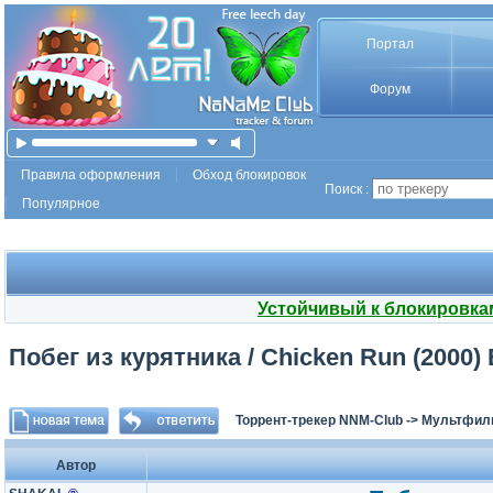
Портал
Форум
Правила оформления
Обход блокировок
Поиск :
Популярное
Устойчивый к блокировка
Побег из курятника / Chicken Run (2000)
Торрент-трекер NNM-Club
->
Мультфил
Автор