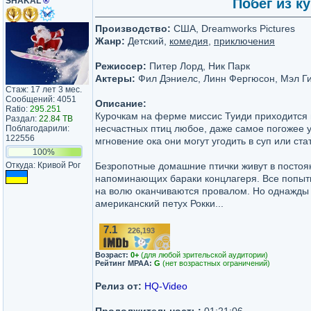
SHAKAL
®
Побег из ку
Производство:
США, Dreamworks Pictures
Жанр:
Детский,
комедия
,
приключения
Режиссер:
Питер Лорд, Ник Парк
Актеры:
Фил Дэниелс, Линн Фергюсон, Мэл Гиб
Стаж: 17 лет 3 мес.
Сообщений: 4051
Описание:
Ratio:
295.251
Курочкам на ферме миссис Туиди приходится н
Раздал:
22.84 TB
несчастных птиц любое, даже самое погожее у
Поблагодарили:
122556
мгновение ока они могут угодить в суп или ста
100%
Откуда: Кривой Рог
Безропотные домашние птички живут в постоян
напоминающих бараки концлагеря. Все попыт
на волю оканчиваются провалом. Но однажды
американский петух Рокки...
7.1
226,193
/10
Возраст:
0+
(для любой зрительской аудитории)
Рейтинг MPAA:
G
(нет возрастных ограничений)
Релиз от:
HQ-Video