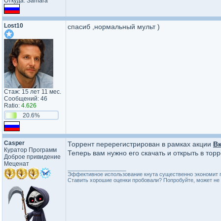
Откуда: Samara
Lost10
спасиб ,нормальный мульт )
Стаж: 15 лет 11 мес.
Сообщений: 46
Ratio:
4.626
20.6%
Casper
Торрент перерегистрирован в рамках акции
В
Куратор Программ
Теперь вам нужно его скачать и открыть в тор
Доброе привидение
Меценат
_________________
Эффективное использование кнута существенно экономит 
Ставить хорошие оценки пробовали? Попробуйте, может не 