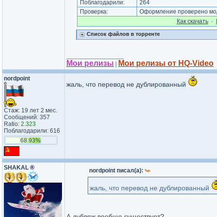
Поблагодарили:
264
Проверка:
Оформление проверено моде
Как cкачать
·
Список файлов в торренте
_________________
Мои релизы
Мои релизы от HQ-Video
|
nordpoint
жаль, что перевод не дублированный
Стаж: 19 лет 2 мес.
Сообщений: 357
Ratio:
2.323
Поблагодарили: 616
68.93%
SHAKAL
®
nordpoint писал(а):
жаль, что перевод не дублированный
А дубляж вообще существует?