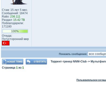
Стаж: 15 лет 5 мес.
Сообщений: 18474
Ratio:
236.111
Раздал:
15.42 TB
Поблагодарили:
171180
100%
Откуда:
Потусторонний мир
Показать сообщения:
Торрент-трекер NNM-Club
->
Мультфил
Страница
1
из
1
Пользовательское соглаш