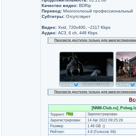
Продолжительность:
01:21:06
Качество видео:
BDRip
Перевод:
Многоголосый профессиональный
Субтитры:
Отсутствуют
Видео:
Xvid, 720x400, ~2117 Kbps
Аудио:
AC3, 6 ch, 448 Kbps
Просмотр доступен только для зарегистрирова
Просмотр доступен только для зарегистрирова
Вс
[NNM-Club.ru]_Pobeg.Iz
Зарегистрирован
Торрент:
Зарегистрирован:
14 Авг 2022 09:25:28
Размер:
1.46 GB
(
)
Рейтинг:
4.8
(Голосов:
68
)