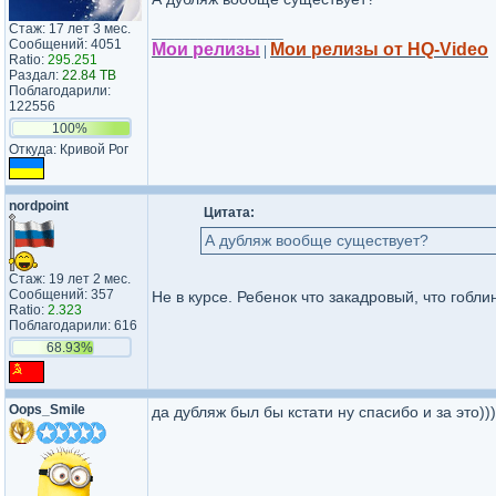
Стаж: 17 лет 3 мес.
_________________
Сообщений: 4051
Мои релизы
Мои релизы от HQ-Video
|
Ratio:
295.251
Раздал:
22.84 TB
Поблагодарили:
122556
100%
Откуда: Кривой Рог
nordpoint
Цитата:
А дубляж вообще существует?
Стаж: 19 лет 2 мес.
Сообщений: 357
Не в курсе. Ребенок что закадровый, что гоб
Ratio:
2.323
Поблагодарили: 616
68.93%
Oops_Smile
да дубляж был бы кстати ну спасибо и за это)))