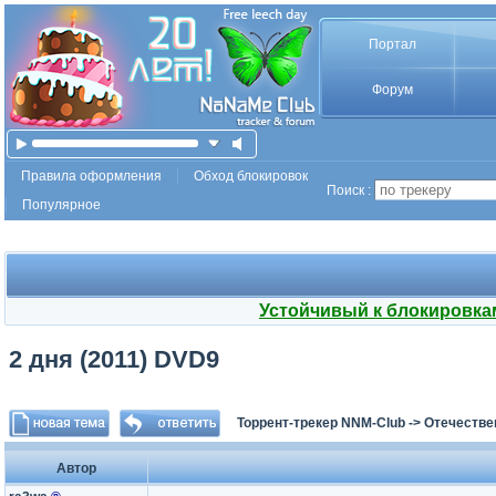
Портал
Форум
Правила оформления
Обход блокировок
Поиск :
Популярное
Устойчивый к блокировка
2 дня (2011) DVD9
Торрент-трекер NNM-Club
->
Отечестве
Автор