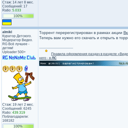
Стаж: 14 лет 8 мес.
Сообщений: 17
Ratio:
5.033
100%
almikl
Торрент перерегистрирован в рамках акции
Вк
Куратор Детского.
Теперь вам нужно его скачать и открыть в тор
Модератор Видео.
RG Всё лучшее -
_________________
детям!
Uploader 500+
Правила оформления раздач в разделе «Вид
него - в
ЛС
Стаж: 19 лет 2 мес.
Сообщений: 6245
Ratio:
439.319
Поблагодарили:
168182
100%