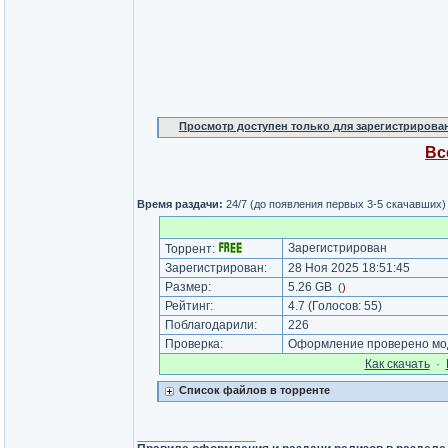
Просмотр доступен только для зарегистрирова
Вс
Время раздачи:
24/7 (до появления первых 3-5 скачавших)
Зарегистрирован
Торрент:
Зарегистрирован:
28 Ноя 2025 18:51:45
Размер:
5.26 GB
(
)
Рейтинг:
4.7
(Голосов:
55
)
Поблагодарили:
226
Проверка:
Оформление проверено мод
Как cкачать
·
Список файлов в торренте
_________________