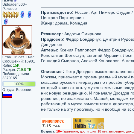
ra3wa
®
Uploader 500+
Релизер
Производство:
Россия, Арт Пикчерс Студия / A
Централ Партнершип
Жанр:
драма
, Комедия
Режиссер:
Авдотья Смирнова
Продюсер:
Фёдор Бондарчук, Дмитрий Рудовс
Дишдишян
Актеры:
Ксения Раппопорт, Фёдор Бондарчук,
Константин Шелестун, Евгений Муравич, Леся
Стаж: 16 лет 1 мес.
Геннадий Смирнов, Алексей Коновалов, Анге
Сообщений: 16901
Ratio:
15K
Раздал:
719.8 TB
Описание :
Петр Дроздов, высокопоставленны
Поблагодарили:
Москвы, приезжает в провинциальный музей п
3379165
классика русской литературы по просьбе губе
100%
который хочет отнять у музея земельные влад
Откуда: Воронеж
них новую резиденцию. И поначалу Дроздов п
решение, но знакомство с Машей, молодым л
работающей в музее заместителем директора,
не только на эту проблему, но и вообще на вс
6.8
963
/10
Возраст:
18+
(зрителям, достигшим 18 лет. запрещено для 