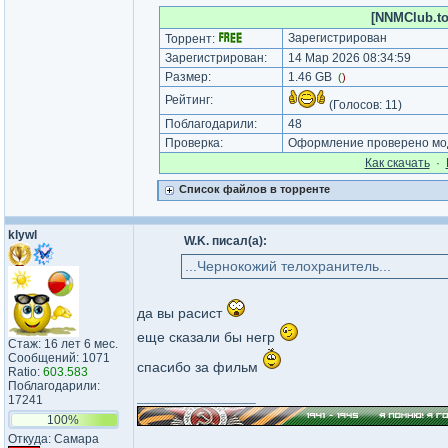
[NNMClub.to
Зарегистрирован
Торрент:
Зарегистрирован:
14 Мар 2026 08:34:59
Размер:
1.46 GB
(
)
Рейтинг:
(Голосов:
11
)
Поблагодарили:
48
Проверка:
Оформление проверено мод
Как cкачать
·
Список файлов в торренте
klywl
W.K. писал(а):
...Чернокожий телохранитель...
да вы расист
еще сказали бы негр
Стаж: 16 лет 6 мес.
Сообщений: 1071
спасибо за фильм
Ratio:
603.583
Поблагодарили:
_________________
17241
100%
Откуда: Самара