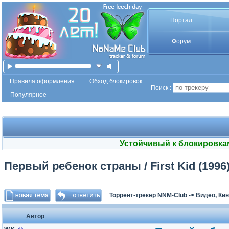
Портал
Форум
Правила оформления
Обход блокировок
Поиск :
Популярное
Устойчивый к блокировка
Первый ребенок страны / First Kid (199
Торрент-трекер NNM-Club
->
Видео, Ки
Автор