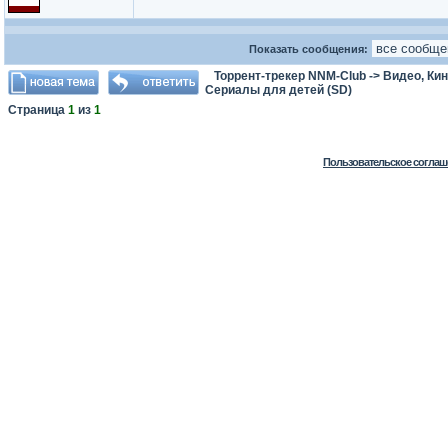
Показать сообщения:
Торрент-трекер NNM-Club
->
Видео, Ки
Сериалы для детей (SD)
Страница
1
из
1
Пользовательское соглаш