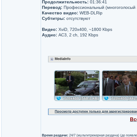
Продолжительность:
01:36:41
Перевод:
Профессиональный (многоголосый 
Качество видео:
WEB-DLRip
Субтитры:
отсутствуют
Видео:
XviD, 720x400, ~1800 Kbps
Аудио:
AC3, 2 ch, 192 Kbps
MediaInfo
Просмотр доступен только для зарегистрирова
Вс
Время раздачи:
24/7 (мультитрекерная раздача) (до появл