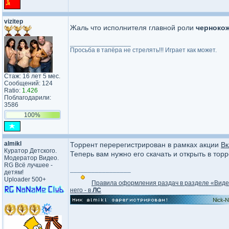
vizitep
Жаль что исполнителя главной роли
чернокож
_________________
Просьба в тапёра не стрелять!!! Играет как может.
Стаж: 16 лет 5 мес.
Сообщений: 124
Ratio:
1.426
Поблагодарили:
3586
100%
almikl
Торрент перерегистрирован в рамках акции
Вк
Куратор Детского.
Теперь вам нужно его скачать и открыть в тор
Модератор Видео.
RG Всё лучшее -
_________________
детям!
Uploader 500+
Правила оформления раздач в разделе «Вид
него - в
ЛС