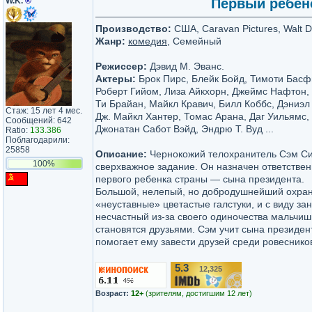
W.K.
®
Первый ребено
Производство:
США, Caravan Pictures, Walt D
Жанр:
комедия
, Семейный
Режиссер:
Дэвид М. Эванс.
Актеры:
Брок Пирс, Блейк Бойд, Тимоти Басф
Роберт Гийом, Лиза Айкхорн, Джеймс Нафтон,
Ти Брайан, Майкл Кравич, Билл Коббс, Дэниэл
Стаж: 15 лет 4 мес.
Дж. Майкл Хантер, Томас Арана, Даг Уильямс,
Сообщений: 642
Джонатан Сабот Вэйд, Эндрю Т. Вуд ...
Ratio:
133.386
Поблагодарили:
25858
Описание:
Чернокожий телохранитель Сэм С
100%
сверхважное задание. Он назначен ответстве
первого ребенка страны — сына президента.
Большой, нелепый, но добродушнейший охра
«неуставные» цветастые галстуки, и с виду за
несчастный из-за своего одиночества мальчи
становятся друзьями. Сэм учит сына президен
помогает ему завести друзей среди ровесник
5.3
12,325
/10
Возраст:
12+
(зрителям, достигшим 12 лет)