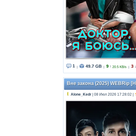
1
49.7 GB
9
3
↑
20.5 KB/s
|
|
|
Вне закона (2025) WEBRip [H.
Alone_Kedr
| 08 Июл 2026 17:28:02
|