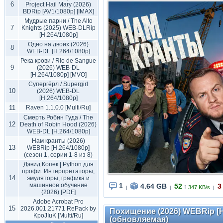
6
Project Hail Mary (2026)
BDRip [AV1/1080p] [IMAX]
Мудрые парни / The Alto
7
Knights (2025) WEB-DLRip
[H.264/1080p]
Одно на двоих (2026)
8
WEB-DL [H.264/1080p]
Река крови / Rio de Sangue
9
(2026) WEB-DL
[H.264/1080p] [MVO]
Супергёрл / Supergirl
10
(2026) WEB-DL
[H.264/1080p]
11
Raven 1.1.0.0 [Multi/Ru]
Смерть Робин Гуда / The
12
Death of Robin Hood (2026)
WEB-DL [H.264/1080p]
Нам кранты (2026)
13
WEBRip [H.264/1080p]
(сезон 1, серии 1-8 из 8)
Дэвид Копек | Python для
профи. Интерпретаторы,
14
эмуляторы, графика и
машинное обучение
1
4.64 GB
52
3
↑
347 KB/s
|
|
|
(2026) [PDF]
Adobe Acrobat Pro
15
2026.001.21771 RePack by
Похищение (2026) WEBRip [H.2
KpoJIuK [Multi/Ru]
(обновляемая)