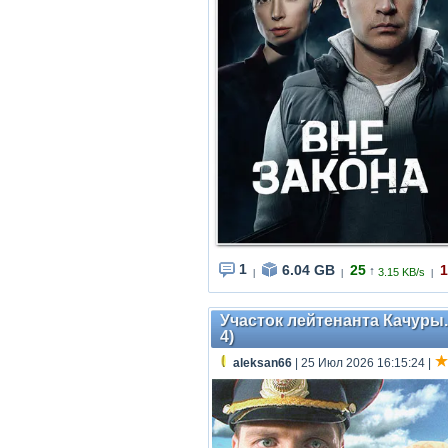
1
6.04 GB
25
1
↑
3.15 KB/s
|
|
|
Участок лейтенанта Качуры. 
4)
aleksan66
| 25 Июл 2026 16:15:24
|