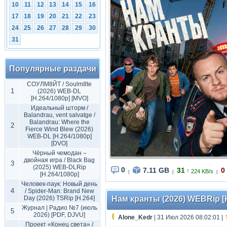
10
11
12
13
14
15
16
17
18
19
20
21
22
23
24
25
26
27
28
29
30
31
Популярные раздачи
СОУЛМ8ЙТ / Soulm8te
1
(2026) WEB-DL
[H.264/1080p] [MVO]
Идеальный шторм /
Balandrau, vent salvatge /
Balandrau: Where the
2
Fierce Wind Blew (2026)
WEB-DL [H.264/1080p]
[DVO]
Чёрный чемодан –
двойная игра / Black Bag
3
(2025) WEB-DLRip
0
7.11 GB
31
0
↑
224 KB/s
|
|
|
[H.264/1080p]
Человек-паук: Новый день
4
/ Spider-Man: Brand New
Day (2026) TSRip [H.264]
Нам кранты (2026) WEBRip [H.
Журнал | Радио №7 (июль
5
2026) [PDF, DJVU]
Alone_Kedr
| 31 Июл 2026 08:02:01
|
Проект «Конец света» /