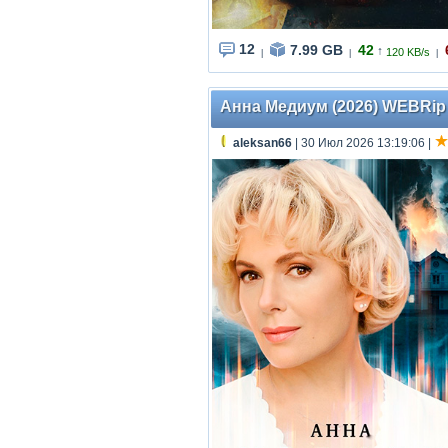
12
7.99 GB
42
↑
120 KB/s
|
|
|
Анна Медиум (2026) WEBRip [
aleksan66
| 30 Июл 2026 13:19:06
|