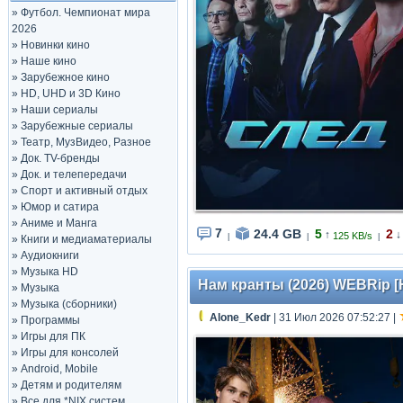
»
Футбол. Чемпионат мира
2026
»
Новинки кино
»
Наше кино
»
Зарубежное кино
»
HD, UHD и 3D Кино
»
Наши сериалы
»
Зарубежные сериалы
»
Театр, МузВидео, Разное
»
Док. TV-бренды
»
Док. и телепередачи
»
Спорт и активный отдых
»
Юмор и сатира
»
Аниме и Манга
7
24.4 GB
5
2
↑
↓
125 KB/s
|
|
|
»
Книги и медиаматериалы
»
Аудиокниги
»
Музыка HD
Нам кранты (2026) WEBRip [H.
»
Музыка
»
Музыка (сборники)
Alone_Kedr
| 31 Июл 2026 07:52:27
|
»
Программы
»
Игры для ПК
»
Игры для консолей
»
Android, Mobile
»
Детям и родителям
»
Все для *NIX систем