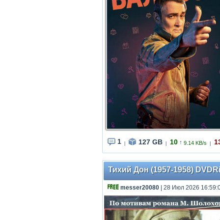
1
127 GB
10
1
↑
9.14 KB/s
|
|
|
Тихий Дон (1957-1958) DVDRip
messer20080
| 28 Июл 2026 16:59: