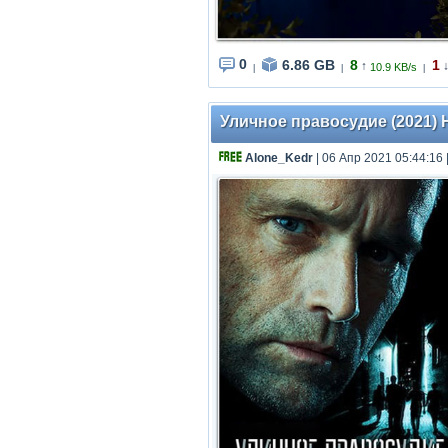
0
6.86 GB
8
1
↑
10.9 KB/s
|
|
|
Уличное правосудие (2021) HD
Alone_Kedr
| 06 Апр 2021 05:44:16