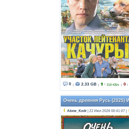
0
2.33 GB
9
0
↑
↓
318 KB/s
|
|
|
Очень древняя Русь (2025) WE
Alone_Kedr
| 22 Июл 2026 00:41:07
|