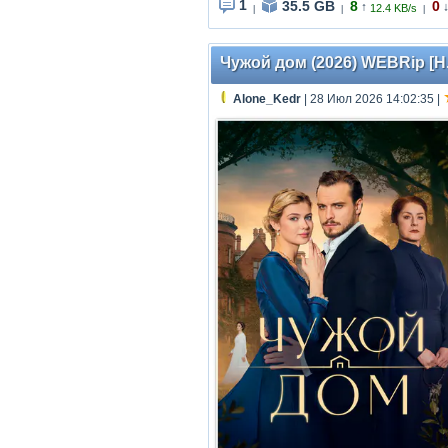
1
35.5 GB
8
0
↑
12.4 KB/s
|
|
|
Чужой дом (2026) WEBRip [H.2
Alone_Kedr
| 28 Июл 2026 14:02:35
|