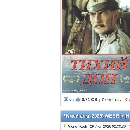
0
6.71 GB
7
0
↑
20.3 KB/s
|
|
|
Чужой дом (2026) WEBRip [H.2
Alone_Kedr
| 29 Июл 2026 02:38:36
|