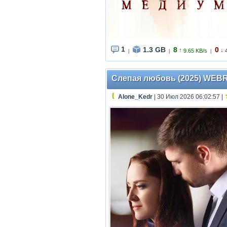
1
1.3 GB
8
0
↑
↓
9.65 KB/s
|
|
|
Слепая любовь (2025) WEBRip 
Alone_Kedr
| 30 Июл 2026 06:02:57
|