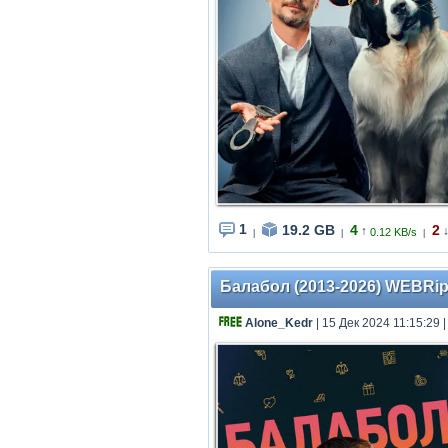
1
19.2 GB
4
2
↑
0.12 KB/s
|
|
|
Балабол (2013-2026) WEBRip [
Alone_Kedr
| 15 Дек 2024 11:15:29