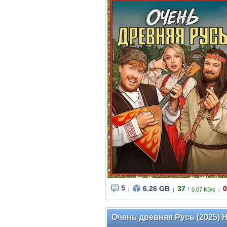
5
6.26 GB
37
0
↑
0.07 KB/s
|
|
|
Очень древняя Русь (2025) HD