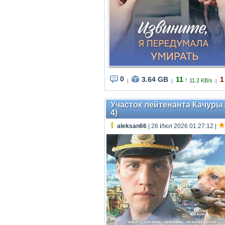
0
3.64 GB
11
1
↑
11.2 KB/s
|
|
|
Участок лейтенанта Качуры. 
4)
aleksan66
| 26 Июл 2026 01:27:12
|