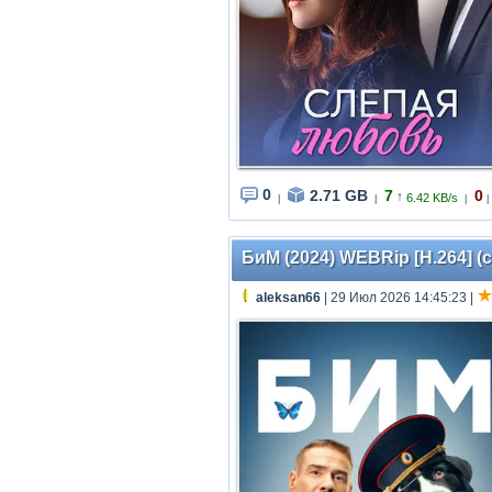
0
2.71 GB
7
0
↑
6.42 KB/s
|
|
|
|
БиМ (2024) WEBRip [H.264] (с
aleksan66
| 29 Июл 2026 14:45:23
|