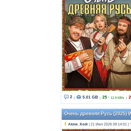
2
5.01 GB
25
2
↑
12.9 KB/s
|
|
|
Очень древняя Русь (2025) WE
Alone_Kedr
| 21 Июл 2026 09:14:01
|