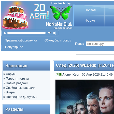
Портал
Форум
Правила оформления
Обход блокировок
Поиск :
Популярное
След (2026) WEBRip [H.264] 
Навигация
»
Форум
Alone_Kedr
| 05 Апр 2026 21:46:49
»
Торрент портал
»
Новые раздачи
»
Свободные раздачи
»
Вчера
»
Последние дискуссии
Разделы