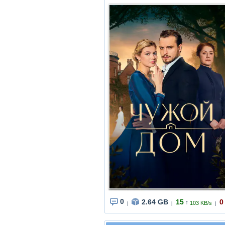
0
2.64 GB
15
0
↑
103 KB/s
|
|
|