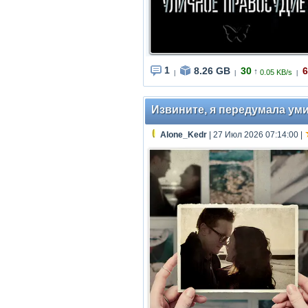
1
8.26 GB
30
6
↑
0.05 KB/s
|
|
|
Извините, я передумала умира
Alone_Kedr
| 27 Июл 2026 07:14:00
|