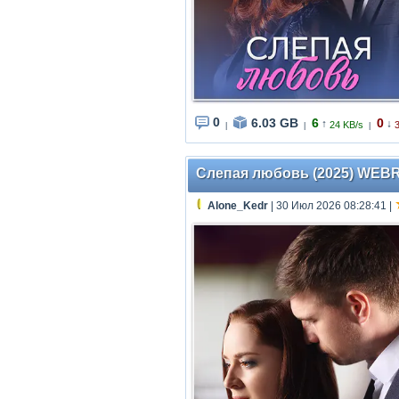
0
6.03 GB
6
0
↑
↓
24 KB/s
|
|
|
Слепая любовь (2025) WEBRip 
Alone_Kedr
| 30 Июл 2026 08:28:41
|