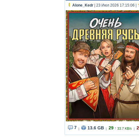
Alone_Kedr
| 23 Июл 2026 17:15:06
|
7
13.6 GB
29
2
↑
33.7 KB/s
|
|
|