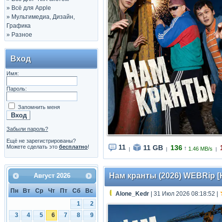
»
Всё для Apple
»
Мультимедиа, Дизайн,
Графика
»
Разное
Вход
Имя:
Пароль:
Запомнить меня
Забыли пароль?
Ещё не зарегистрированы?
11
11 GB
136
Можете сделать это
бесплатно
!
↑
1.46 MB/s
|
|
|
Нам кранты (2026) WEBRip [H.
Август
2026
Пн
Вт
Ср
Чт
Пт
Сб
Вс
Alone_Kedr
| 31 Июл 2026 08:18:52
|
1
2
3
4
5
6
7
8
9