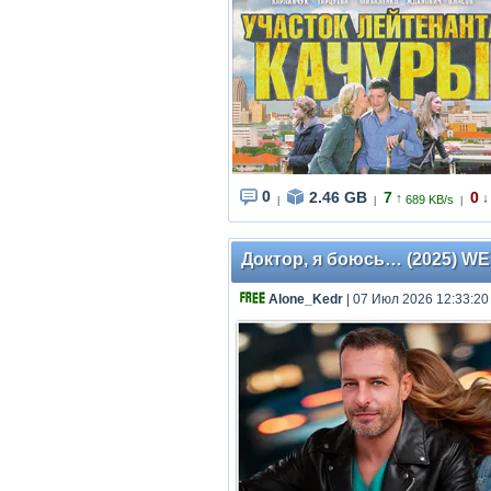
0
2.46 GB
7
0
↑
↓
689 KB/s
|
|
|
Доктор, я боюсь… (2025) WEBR
Alone_Kedr
| 07 Июл 2026 12:33:20