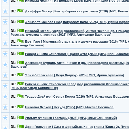
DL:
Николай Лейкин | На побывке (2025) [MP3, Геннадий Постригайл
DL:
Джеффри Чосер | Кентерберийские рассказы (2026) [MP3, Роман
DL:
Элизабет Гаскелл | Под покровом ночи (2025) [MP3, Ирина Воро
DL:
Николай Гоголь, Федор Достоевский, Антон Чехов и др. | Рожде
Рассказы русских классиков (2025) [MP3, Александр Васильев]
DL:
Брет Гарт | Маленький старатель и другие рассказы (2016) [MP3,
Александр Клюквин]
DL:
Роберт Льюис Стивенсон | Принц Отто (2025) [MP3, Иван Забели
DL:
Александр Куприн, Антон Чехов и др. | Новогодние рассказы (20
Васильев]
DL:
Элизабет Гаскелл | Леди Ладлоу (2025) [MP3, Ирина Булекова]
DL:
Роберт Льюис Стивенсон | Клад под развалинами Франшарского
[MP3, Александр Коврижных]
DL:
Теодор Драйзер | Сестра Керри (2026) [MP3, Александр Бордуков
DL:
Николай Лесков | Некуда (2025) [MP3, Михаил Росляков]
DL:
Уильям Фолкнер | Комары (2025) [MP3, Илья Сланевский]
DL:
Джон Голсуорси | Сага о Форсайтах. Конец главы (Книга 2). Пусты