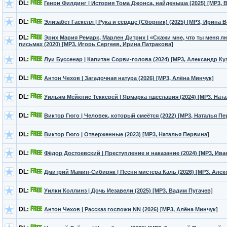
DL:
Генри Филдинг | История Тома Джонса, найденыша (2025) [MP3, 
DL:
Элизабет Гаскелл | Рука и сердце (Сборник) (2025) [MP3, Ирина 
DL:
Эрих Мария Ремарк, Марлен Дитрих | «Скажи мне, что ты меня
письмах (2020) [MP3, Игорь Сергеев, Ирина Патракова]
DL:
Луи Буссенар | Капитан Сорви-голова (2024) [MP3, Александр Ку
DL:
Антон Чехов | Загадочная натура (2026) [MP3, Алёна Минчук]
DL:
Уильям Мейкпис Теккерей | Ярмарка тщеславия (2024) [MP3, Нат
DL:
Виктор Гюго | Человек, который смеётся (2022) [MP3, Наталья П
DL:
Виктор Гюго | Отверженные (2023) [MP3, Наталья Первина]
DL:
Фёдор Достоевский | Преступление и наказание (2024) [MP3, Ив
DL:
Дмитрий Мамин-Сибиряк | Песня мистера Каль (2026) [MP3, Але
DL:
Уилки Коллинз | Дочь Иезавели (2025) [MP3, Вадим Пугачев]
DL:
Антон Чехов | Рассказ госпожи NN (2026) [MP3, Алёна Минчук]