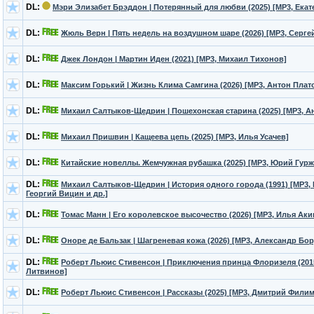
DL:
Мэри Элизабет Брэддон | Потерянный для любви (2025) [MP3, Екат
DL:
Жюль Верн | Пять недель на воздушном шаре (2026) [MP3, Серг
DL:
Джек Лондон | Мартин Иден (2021) [MP3, Михаил Тихонов]
DL:
Максим Горький | Жизнь Клима Самгина (2026) [MP3, Антон Плат
DL:
Михаил Салтыков-Щедрин | Пошехонская старина (2025) [MP3, А
DL:
Михаил Пришвин | Кащеева цепь (2025) [MP3, Илья Усачев]
DL:
Китайские новеллы. Жемчужная рубашка (2025) [MP3, Юрий Гурж
DL:
Михаил Салтыков-Щедрин | История одного города (1991) [MP3,
Георгий Вицин и др.]
DL:
Томас Манн | Его королевское высочество (2026) [MP3, Илья Аки
DL:
Оноре де Бальзак | Шагреневая кожа (2026) [MP3, Александр Бо
DL:
Роберт Льюис Стивенсон | Приключения принца Флоризеля (2015
Литвинов]
DL:
Роберт Льюис Стивенсон | Рассказы (2025) [MP3, Дмитрий Фили