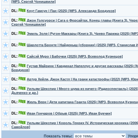
[MP3, Сергей Чонишвили]
DL:
Кнут Гамсун | Пан (2025) [MP3, Александр Бордуков]
DL:
Джон Голсуорси | Сага о Форсайтах. Конец главы (Книга 3). Через
Сергей Чонишвили]
DL:
Эмиль Золя | Ругон-Маккары (Книга 3). Чрево Парижа (2025) [MP
DL:
Шарлотта Бронте | Найденыш (сборник) (2025) [MP3, Станислав 
DL:
Сайсэй Муро | Бабочки (2025) [MP3, Всеволод Кузнецов]
DL:
Густав Майринк | Кардинал Напеллус и другие рассказы (2025) [
Бордуков]
DL:
Артур Хейли, Джон Кастл | На грани катастрофы (2022) [MP3, Юр
DL:
Уильям Шекспир | Много шума из ничего (Радиоспектакль) (2025
Дьяченко и др.]
DL:
Жюль Верн | Дети капитана Гранта (2025) [MP3, Всеволод Кузнец
DL:
Иван Гончаров | Обрыв (2025) [MP3, Иван Букчин]
DL:
Уильям Шекспир | Король Генрих IV. Историческая хроника (200
Самойлов]
Показать темы:
Упоря