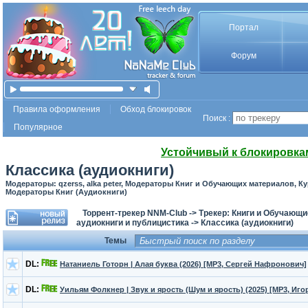
Портал
Форум
Правила оформления
Обход блокировок
Поиск :
Популярное
Устойчивый к блокировка
Классика (аудиокниги)
Модераторы: qzerss, alka peter, Модераторы Книг и Обучающих материалов, 
Модераторы Книг (Аудиокниги)
Торрент-трекер NNM-Club
->
Трекер: Книги и Обучающ
аудиокниги и публицистика
->
Классика (аудиокниги)
Темы
DL:
Натаниель Готорн | Алая буква (2026) [MP3, Сергей Нафронович]
DL:
Уильям Фолкнер | Звук и ярость (Шум и ярость) (2025) [MP3, Иго