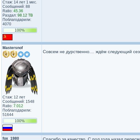
Стаж: 14 лет 1 мес.
Сообщений: 88
Ratio:
45.36
Раздал:
98.12 TB
Поблагодарили:
4070
100%
Mastersnof
Совсем не дурственно.... ждём следующий се
Стаж: 12 лет
Сообщений: 1548
Ratio:
7.012
Поблагодарили:
51644
100%
fox_1980
Спасибо за качество. С пол года назад пересм