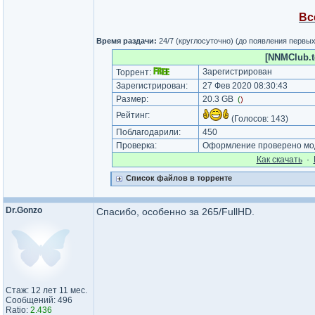
Вс
Время раздачи:
24/7 (круглосуточно) (до появления первы
[NNMClub.t
Зарегистрирован
Торрент:
Зарегистрирован:
27 Фев 2020 08:30:43
Размер:
20.3 GB
(
)
Рейтинг:
(Голосов:
143
)
Поблагодарили:
450
Проверка:
Оформление проверено мод
Как cкачать
·
Список файлов в торренте
Dr.Gonzo
Спасибо, особенно за 265/FullHD.
Стаж: 12 лет 11 мес.
Сообщений: 496
Ratio:
2.436