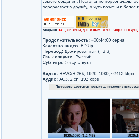
самого общения. Постепенно первоначальное
перерастает в дружбу, а чуть позже и в более 
8.6
275,034
/10
Возраст:
18+
(зрителям, достигшим 18 лет. запрещено для 
Продолжительность:
~00:44:00 серия
Качество видео:
BDRip
Перевод:
Дублированный (ТВ-3)
Язык озвучки:
Русский
Субтитры:
отсутствуют
Видео:
HEVC/H.265, 1920х1080, ~2412 kbps
Аудио:
AC3, 2 ch, 192 kbps
Просмотр доступен только для зарегистрирова