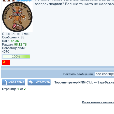
воспроизводили? Больше то никто не жаловал
Стаж: 14 лет 1 мес.
Сообщений: 88
Ratio:
45.36
Раздал:
98.12 TB
Поблагодарили:
4070
100%
Показать сообщения:
Торрент-трекер NNM-Club
->
Зарубежн
Страница
1
из
2
Пользовательское соглаш