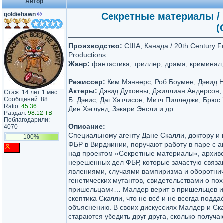
Автор
goldiehawn
®
Секретные материалы / Th
(
Производство:
США, Канада / 20th Century Fo
Productions
Жанр:
фантастика
,
триллер
,
драма
,
криминал
Режиссер:
Ким Мэннерс, Роб Боумен, Дэвид 
Актеры:
Дэвид Духовны, Джиллиан Андерсон,
Стаж: 14 лет 1 мес.
Сообщений: 88
Б. Дэвис, Даг Хатчисон, Митч Пилледжи, Брюс
Ratio:
45.36
Дин Хэглунд, Зэкари Энсли и др.
Раздал:
98.12 TB
Поблагодарили:
Описание:
4070
Специальному агенту Дане Скалли, доктору и
100%
ФБР в Вирджинии, поручают работу в паре с 
над проектом «Секретные материалы», архив
нерешенных дел ФБР, которые зачастую связ
явлениями, случаями вампиризма и оборотни
генетических мутантов, свидетельствами о п
пришельцами… Малдер верит в пришельцев и 
скептика Скалли, что не всё и не всегда подд
объяснению. В своих дискуссиях Малдер и Ска
стараются убедить друг друга, сколько получа