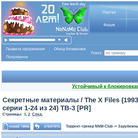
Портал
Форум
Правила оформления
Обход блокировок
Поиск :
Популярное
Устойчивый к блокировка
Секретные материалы / The X Files (1993) 
серии 1-24 из 24) ТВ-3 [PR]
Страницы:
1
,
2
След.
Торрент-трекер NNM-Club
->
Зарубежн