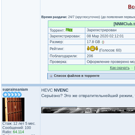
Вс
Время раздачи:
24/7 (круглосуточно) (до появления первы
[NNMClub.t
Зарегистрирован
Торрент:
Зарегистрирован:
08 Мар 2020 02:12:01
Размер:
17.8 GB
(
)
Рейтинг:
(Голосов:
60
)
Поблагодарили:
206
Проверка:
Оформление проверено мод
Как cкачать
·
Список файлов в торренте
suprainsaniam
HEVC
NVENC
Серьёзно? Это же отвратительнейший режим, 
_________________
Стаж: 12 лет 5 мес.
Сообщений: 100
Ratio:
64.114