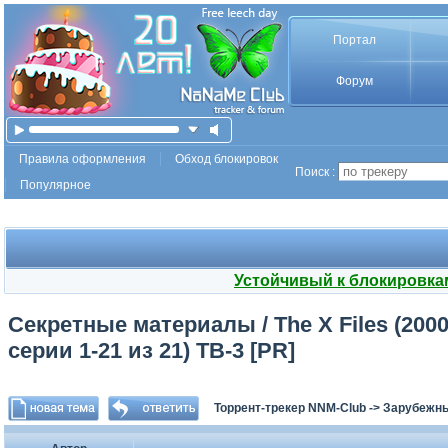
Портал
Форум
Правила оформления
Обход блокировок
Поиск :
Популярное
Устойчивый к блокировка
Секретные материалы / The X Files (2000)
серии 1-21 из 21) ТВ-3 [PR]
Торрент-трекер NNM-Club
->
Зарубежн