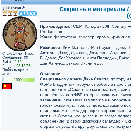
Автор
goldiehawn
®
Секретные материалы / Th
(
Производство:
США, Канада / 20th Century Fo
Productions
Жанр:
фантастика
,
триллер
,
драма
,
криминал
Режиссер:
Ким Мэннерс, Роб Боумен, Дэвид 
Актеры:
Дэвид Духовны, Джиллиан Андерсон,
Стаж: 14 лет 1 мес.
Сообщений: 88
Б. Дэвис, Даг Хатчисон, Митч Пилледжи, Брюс
Ratio:
45.36
Дин Хэглунд, Зэкари Энсли и др.
Раздал:
98.12 TB
Поблагодарили:
Описание:
4070
Специальному агенту Дане Скалли, доктору и
100%
ФБР в Вирджинии, поручают работу в паре с 
над проектом «Секретные материалы», архив
нерешённых дел ФБР, которые зачастую связ
явлениями, случаями вампиризма и оборотни
генетических мутантов, свидетельствами о п
пришельцами… Малдер верит в пришельцев и 
скептика Скалли, что не всё и не всегда подд
объяснению. В своих дискуссиях Малдер и Ска
стараются убедить друг друга, сколько получа