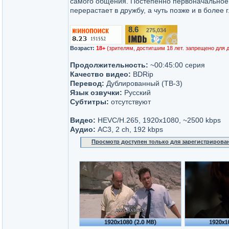
самого общения. Постепенно первоначальное
перерастает в дружбу, а чуть позже и в более 
8.6
275,034
/10
Возраст:
18+
(зрителям, достигшим 18 лет. запрещено для 
Продолжительность:
~00:45:00 серия
Качество видео:
BDRip
Перевод:
Дублированный (ТВ-3)
Язык озвучки:
Русский
Субтитры:
отсутствуют
Видео:
HEVC/H.265, 1920х1080, ~2500 kbps
Аудио:
AC3, 2 ch, 192 kbps
Просмотр доступен только для зарегистрирова