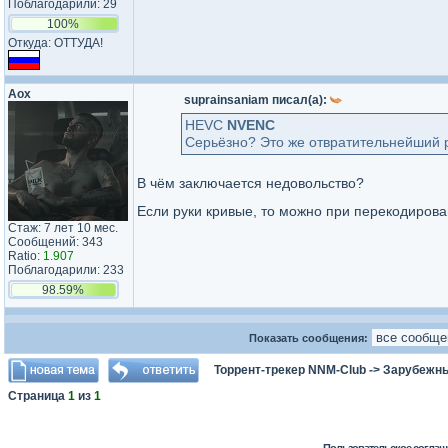
Поблагодарили: 29
100%
Откуда: ОТТУДА!
Aox
suprainsaniam писал(а):
HEVC
NVENC
Серьёзно? Это же отвратительнейший р
В чём заключается недовольство?
Если руки кривые, то можно при перекодирова
Стаж: 7 лет 10 мес.
Сообщений: 343
Ratio:
1.907
Поблагодарили: 233
98.59%
Показать сообщения:
Торрент-трекер NNM-Club
->
Зарубежн
Страница
1
из
1