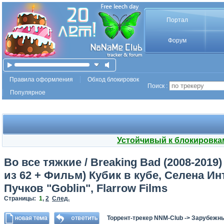
Портал
Форум
Правила оформления
Обход блокировок
Поиск :
Популярное
Устойчивый к блокировка
Во все тяжкие / Breaking Bad (2008-2019)
из 62 + Фильм) Кубик в кубе, Селена Ин
Пучков "Goblin", Flarrow Films
Страницы:
1
,
2
След.
Торрент-трекер NNM-Club
->
Зарубежн