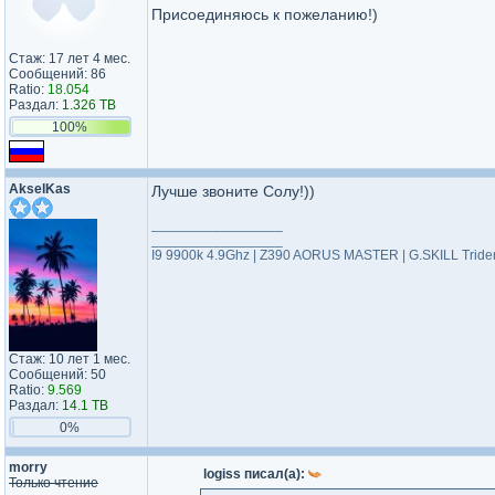
Присоединяюсь к пожеланию!)
Стаж: 17 лет 4 мес.
Сообщений: 86
Ratio:
18.054
Раздал:
1.326 TB
100%
AkselKas
Лучше звоните Солу!))
_________________
_________________
I9 9900k 4.9Ghz | Z390 AORUS MASTER | G.SKILL Tri
Стаж: 10 лет 1 мес.
Сообщений: 50
Ratio:
9.569
Раздал:
14.1 TB
0%
morry
logiss писал(а):
Только чтение