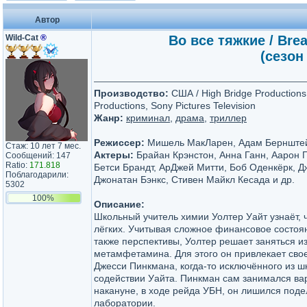
Автор
Wild-Cat
®
Во все тяжкие / Bre
(сезон
Производство:
США / High Bridge Productions
Productions, Sony Pictures Television
Жанр:
криминал
,
драма
,
триллер
Режиссер:
Мишель МакЛарен, Адам Бернштей
Стаж: 10 лет 7 мес.
Актеры:
Брайан Крэнстон, Анна Ганн, Аарон 
Сообщений: 147
Ratio:
171.818
Бетси Брандт, АрДжей Митти, Боб Оденкёрк, Д
Поблагодарили:
Джонатан Бэнкс, Стивен Майкл Кесада и др.
5302
100%
Описание:
Школьный учитель химии Уолтер Уайт узнаёт, 
лёгких. Учитывая сложное финансовое состоян
также перспективы, Уолтер решает заняться и
метамфетамина. Для этого он привлекает сво
Джесси Пинкмана, когда-то исключённого из ш
содействии Уайта. Пинкман сам занимался вар
накануне, в ходе рейда УБН, он лишился поде
лаборатории.