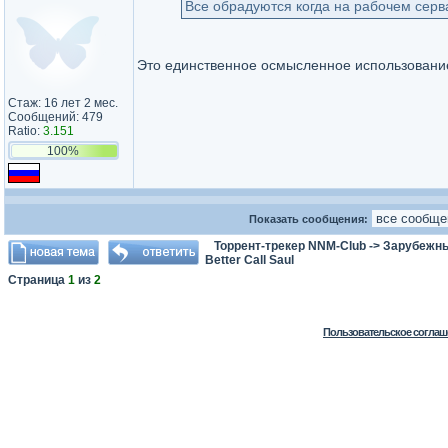
Все обрадуются когда на рабочем серв
Это единственное осмысленное использование
Стаж: 16 лет 2 мес.
Сообщений: 479
Ratio:
3.151
100%
Показать сообщения:
Торрент-трекер NNM-Club
->
Зарубежн
Better Call Saul
Страница
1
из
2
Пользовательское соглаш