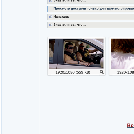
Знаете ли вы, что…
Просмотр доступен только для зарегистрирова
Награды:
Знаете ли вы, что…
Вс