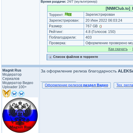
Время раздачи:
24/7 (мультитрекер)
[NNMClub.to]_
Зарегистрирован
Торрент:
Зарегистрирован:
20 Июн 2022 06:03:24
Размер:
767 GB
(
)
Рейтинг:
4.8
(Голосов:
150
)
Поблагодарили:
403
Проверка:
Оформление проверено мод
Как cкачать
·
Список файлов в торренте
Magnit Rus
За оформление релиза благодарность
ALEKS
Модератор
Сериалов
_________________
Модератор Видео
Оформление релизов
раздел Видео
Тех. рег
Uploader 100+