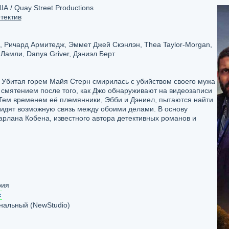
 / Quay Street Productions
тектив
, Ричард Армитедж, Эммет Джей Скэнлэн, Thea Taylor-Morgan,
Ламли, Danya Griver, Дэниэл Берт
 Убитая горем Майя Стерн смирилась с убийством своего мужа
 смятением после того, как Джо обнаруживают на видеозаписи
 Тем временем её племянники, Эбби и Дэниел, пытаются найти
видят возможную связь между обоими делами. В основу
рлана Кобена, известного автора детективных романов и
рия
альный (NewStudio)