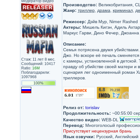
Модератор Видео
Производство:
Великобритания, США
Жанр:
триллер
,
драма
,
криминал
,
де
Режиссер:
Дэйв Мур, Nimer Rashed
Актеры:
Мишель Кигэн, Адиль Ахтар
Маркус Гарви, Дино Фечер, Джоанна 
Описание:
Семья потрясена двумя убийствами.
Джо. Но вскоре её печаль сменяется
Стаж: 11 лет 8 мес.
с камеры, установленной в детской.
Сообщений: 10417
правду об убийстве своей матери и 
Ratio:
16M
сценария лег одноименный роман Ха
Поблагодарили:
1097968
триллеров.
100%
6.8
70,238
/10
Релиз от:
torislav
Продолжительность:
~00:55:00 се
Качество видео:
WEB-DL
Перевод:
Многоголосый профессион
Присутствует нецензурная брань
Язык озвучки:
Русский, Английский