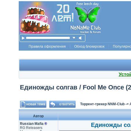
Правила оформления
Обход блокировок
Популярн
Усто
Единожды солгав / Fool Me Once (20
Торрент-трекер NNM-Club
->
Автор
Russian Mafia
®
Единожды солг
RG Releasers