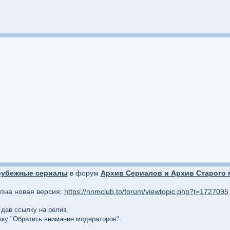
рубежные сериалы
в форум
Архив Сериалов и Архив Старого м
упна новая версия:
https://nnmclub.to/forum/viewtopic.php?t=1727095
 дав ссылку на релиз.
опку "Обратить внимание модераторов".