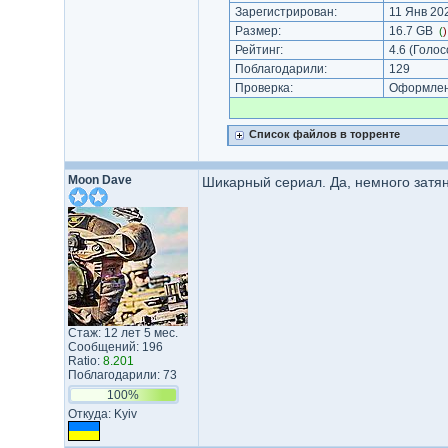
Зарегистрирован:
11 Янв 202
Размер:
16.7 GB
(
Рейтинг:
4.6
(Голос
Поблагодарили:
129
Проверка:
Оформлени
Список файлов в торренте
Moon Dave
Шикарный сериал. Да, немного затян
Стаж: 12 лет 5 мес.
Сообщений: 196
Ratio:
8.201
Поблагодарили: 73
100%
Откуда: Kyiv