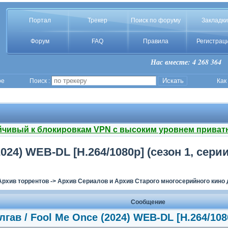
Портал
Трекер
Поиск по форуму
Закладки
Форум
FAQ
Правила
Регистрац
Нас вместе: 4 268 364
ое
Поиск :
Как
йчивый к блокировкам VPN с высоким уровнем приват
24) WEB-DL [H.264/1080p] (сезон 1, серии
Архив торрентов
->
Архив Сериалов и Архив Старого многосерийного кино 
Сообщение
ав / Fool Me Once (2024) WEB-DL [H.264/1080p