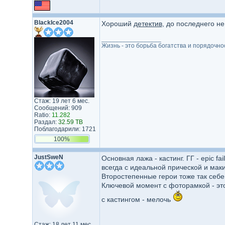
BlackIce2004
Хороший
детектив
, до последнего не
_________________
Жизнь - это борьба богатства и порядочно
Стаж: 19 лет 6 мес.
Сообщений: 909
Ratio:
11.282
Раздал:
32.59 TB
Поблагодарили: 1721
100%
JustSweN
Основная лажа - кастинг. ГГ - epic f
всегда с идеальной прической и маки
Второстепенные герои тоже так себе,
Ключевой момент с фоторамкой - это
с кастингом - мелочь
Стаж: 18 лет 11 мес.