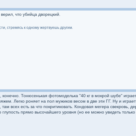
 верил, что убийца дворецкий.
сти, стремясь к одному жертвуешь другим.
ail, конечно. Тонюсенькая фотомоделька "40 кг в мокрой шубе" играе
яжем. Легко роняет на пол мужиков весом в две эти ГГ. Ну и играет 
 там всех есть за что покритиковать. Кондовая мегера свекровь, д
 глупость прямо высочайшего уровня (но ее можно увидеть только 