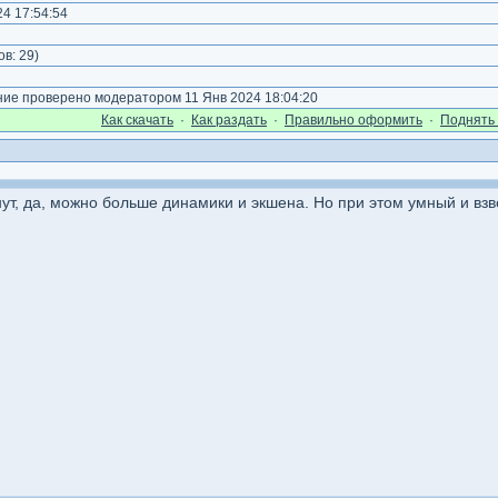
4 17:54:54
)
ов:
29
)
е проверено модератором 11 Янв 2024 18:04:20
Как cкачать
·
Как раздать
·
Правильно оформить
·
Поднять 
ут, да, можно больше динамики и экшена. Но при этом умный и вз