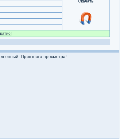
Скачать
ратио!
вешенный. Приятного просмотра!