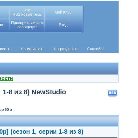
RSS
Мой Клуб
RSS новые темы
Проверить личные
ия
Вход
сообщения
 искать
Как скачивать
Как раздавать
Спасибо!
ности
 1-8 из 8) NewStudio
до 90-х
] (сезон 1, серии 1-8 из 8)