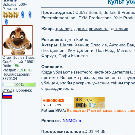
ra3wa
®
Культ уби
Uploader 500+
Релизер
Производство:
США / BondIt, Buffalo 8 Produc
Entertainment Inc., TYM Productions, Yale Produ
Жанр:
триллер
,
драма
,
криминал
,
детектив
Режиссер:
Джон Кейес
Актеры:
Шелли Хенниг, Элис Ив, Антонио Бан
Ник Даннинг, Ким ДеЛонги, Пол Рейд, Мэттью 
Форчун, Софи Кэннелл
Стаж: 16 лет 1 мес.
Сообщений: 16901
Ratio:
15K
Описание:
Раздал:
719.8 TB
Когда убивают известного частного детектива, 
Поблагодарили:
протеже. Во время расследования она вынужд
3379134
убийцей, чтобы раскрыть ужасные тайны город
100%
справедливость.
Откуда: Воронеж
4.8
3,573
/10
Рейтинг MPAA:
R
(лицам до 17 лет обязательно присутстви
Релиз от:
NNMClub
Продолжительность:
01:44:35