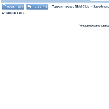
Торрент-трекер NNM-Club
->
Зарубежно
Страница
1
из
1
Пользовательское соглаш