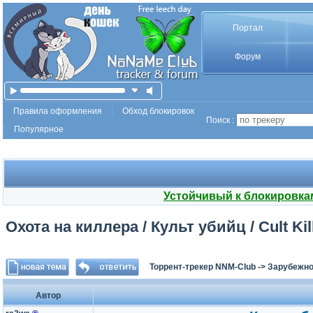
Портал
Форум
Правила оформления
Обход блокировок
Поиск :
Популярное
Устойчивый к блокировка
Охота на киллера / Культ убийц / Cult Ki
Торрент-трекер NNM-Club
->
Зарубежно
Автор