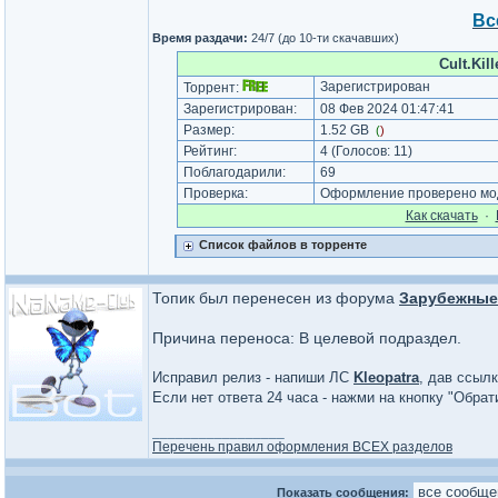
Вс
Время раздачи:
24/7 (до 10-ти скачавших)
Cult.Ki
Зарегистрирован
Торрент:
Зарегистрирован:
08 Фев 2024 01:47:41
Размер:
1.52 GB
(
)
Рейтинг:
4
(Голосов:
11
)
Поблагодарили:
69
Проверка:
Оформление проверено мод
Как cкачать
·
Список файлов в торренте
Топик был перенесен из форума
Зарубежные 
Причина переноса: В целевой подраздел.
Исправил релиз - напиши ЛС
Kleopatra
, дав ссылк
Если нет ответа 24 часа - нажми на кнопку "Обра
_________________
Перечень правил оформления ВСЕХ разделов
Показать сообщения: