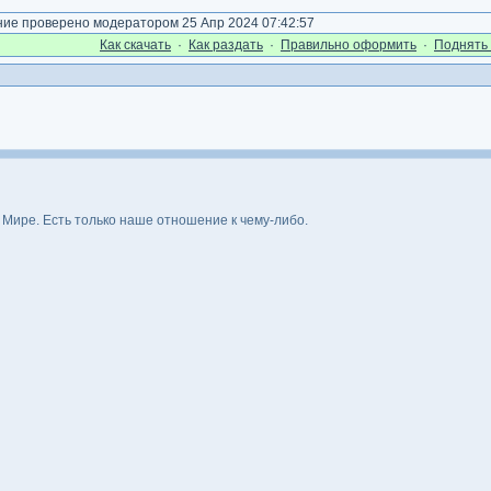
е проверено модератором 25 Апр 2024 07:42:57
Как cкачать
·
Как раздать
·
Правильно оформить
·
Поднять 
м Мире. Есть только наше отношение к чему-либо.