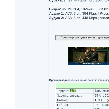
Субтитры:
английские (full, SDH), р
Видео:
AVC/H.264, 1024x426, ~1502
Аудио 1:
AC3, 6 ch, 384 Kbps | Русск
Аудио 2:
AC3, 6 ch, 448 Kbps | Англ
Просмотр доступен только для за
Время раздачи:
как минимум до появления пер
Зарегистр
Торрент:
Зарегистрирован:
25 Апр 202
Размер:
1.71 GB
(
Рейтинг:
4.4
(Голос