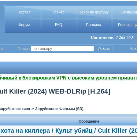
Портал
Трекер
Поиск по форуму
Закладки
Форум
FAQ
Правила
Регистрац
Нас вместе: 4 268 553
ое
Поиск :
Как
йчивый к блокировкам VPN с высоким уровнем приват
lt Killer (2024) WEB-DLRip [H.264]
Зарубежное кино
->
Зарубежные Фильмы (SD)
Сообщение
хота на киллера / Культ убийц / Cult Killer (