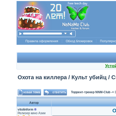
Правила оформления
Обход блокировок
Популярн
Усто
Охота на киллера / Культ убийц / Cu
Торрент-трекер NNM-Club
->
Автор
vitolinform
®
О
Релизер кино Азии