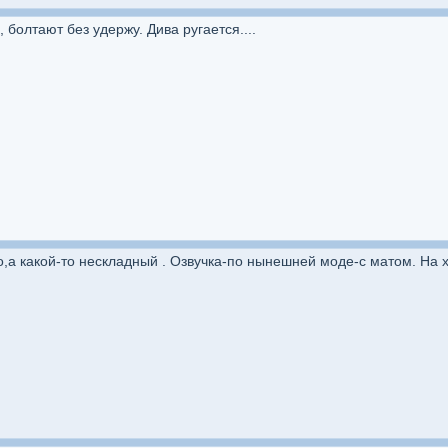
болтают без удержу. Дива ругается....
о,а какой-то нескладный . Озвучка-по нынешней моде-с матом. На х