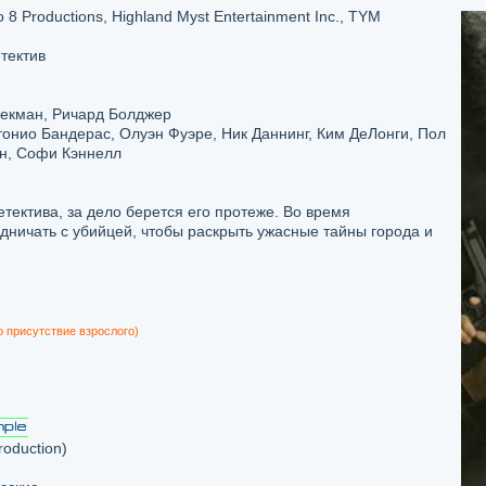
o 8 Productions, Highland Myst Entertainment Inc., TYM
етектив
екман, Ричард Болджер
онио Бандерас, Олуэн Фуэре, Ник Даннинг, Ким ДеЛонги, Пол
ун, Софи Кэннелл
етектива, за дело берется его протеже. Во время
ничать с убийцей, чтобы раскрыть ужасные тайны города и
о присутствие взрослого)
oduction)