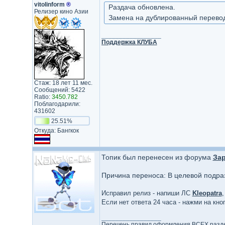
vitolinform
®
Раздача обновлена.
Релизер кино Азии
Замена на дублированный перевод
_________________
Поддержка КЛУБА
Стаж: 18 лет 11 мес.
Сообщений: 5422
Ratio:
3450.782
Поблагодарили:
431602
25.51%
Откуда: Бангкок
Топик был перенесен из форума
Зар
Причина переноса: В целевой подра
Исправил релиз - напиши ЛС
Kleopatra
,
Если нет ответа 24 часа - нажми на кн
_________________
Перечень правил оформления ВСЕХ разд