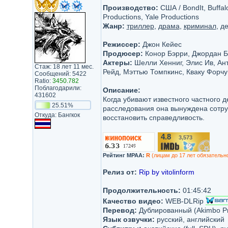
Производство:
США / BondIt, Buffal
Productions, Yale Productions
Жанр:
триллер
,
драма
,
криминал
, д
Режиссер:
Джон Кейес
Продюсер:
Конор Бэрри, Джордан Б
Актеры:
Шелли Хенниг, Элис Ив, Ант
Стаж: 18 лет 11 мес.
Рейд, Мэттью Томпкинс, Кваку Форч
Сообщений: 5422
Ratio:
3450.782
Поблагодарили:
Описание:
431602
Когда убивают известного частного д
25.51%
расследования она вынуждена сотруд
Откуда: Бангкок
восстановить справедливость.
4.8
3,573
/10
Рейтинг MPAA:
R
(лицам до 17 лет обязательн
Релиз от:
Rip by vitolinform
Продолжительность:
01:45:42
Качество видео:
WEB-DLRip
Перевод:
Дублированный (Akimbo Pr
Язык озвучки:
русский, английский