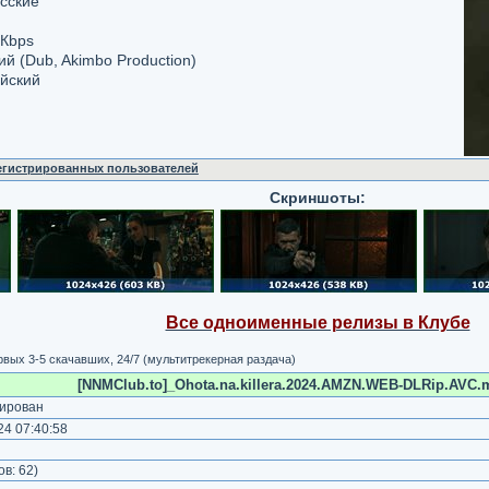
усские
 Кbps
ий (Dub, Akimbo Production)
ийский
регистрированных пользователей
Скриншоты:
Все одноименные релизы в Клубе
вых 3-5 скачавших, 24/7 (мультитрекерная раздача)
[NNMClub.to]_Ohota.na.killera.2024.AMZN.WEB-DLRip.AVC.m
ирован
4 07:40:58
)
ов:
62
)