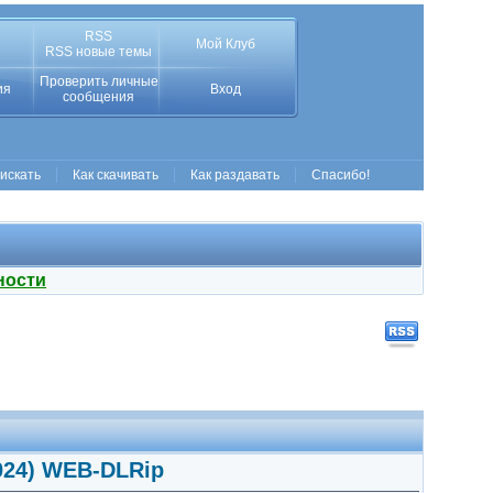
RSS
Мой Клуб
RSS новые темы
Проверить личные
ия
Вход
сообщения
 искать
Как скачивать
Как раздавать
Спасибо!
ности
2024) WEB-DLRip