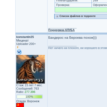
Поблагодарили:
269
Проверка:
Оформлени
Список файлов в торренте
_________________
Поддержка КЛУБА
konstantin35
Бандерос на Бероева похож)))
Меценат
Uploader 200+
_________________
Нет ничего ни плохого, ни хорошего в это
Стаж: 15 лет 7 мес.
Сообщений: 763
Ratio:
277.396
100%
Откуда: Воронеж