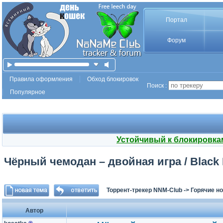
Портал
Форум
Правила оформления
Обход блокировок
Поиск :
Популярное
Устойчивый к блокировка
Чёрный чемодан – двойная игра / Black 
Торрент-трекер NNM-Club
->
Горячие н
Автор