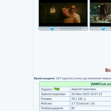
Вс
Время раздачи:
24/7 (круглосуточно) (до появления первы
[NNMClub.to
Зарегистрирован
Торрент:
Зарегистрирован:
28 Июн 2025 18:07:15
Размер:
28.1 GB
(
)
Рейтинг:
3.7
(Голосов:
14
)
Поблагодарили:
85