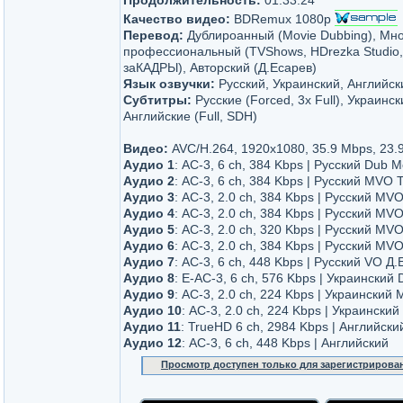
Продолжительность:
01:33:24
Качество видео:
BDRemux 1080p
Перевод:
Дублироанный (Movie Dubbing), Мн
профессиональный (TVShows, HDrezka Studio, 
заКАДРЫ), Авторский (Д.Есарев)
Язык озвучки:
Русский, Украинский, Английск
Субтитры:
Русские (Forced, 3x Full), Украински
Английские (Full, SDH)
Видео:
AVC/H.264, 1920x1080, 35.9 Mbps, 23.9
Аудио 1
: AC-3, 6 ch, 384 Kbps | Русский Dub 
Аудио 2
: AC-3, 6 ch, 384 Kbps | Русский MVO
Аудио 3
: AC-3, 2.0 ch, 384 Kbps | Русский MV
Аудио 4
: AC-3, 2.0 ch, 384 Kbps | Русский MV
Аудио 5
: AC-3, 2.0 ch, 320 Kbps | Русский MV
Аудио 6
: AC-3, 2.0 ch, 384 Kbps | Русский M
Аудио 7
: AC-3, 6 ch, 448 Kbps | Русский VO Д
Аудио 8
: E-AC-3, 6 ch, 576 Kbps | Украинский
Аудио 9
: AC-3, 2.0 ch, 224 Kbps | Украинский
Аудио 10
: AC-3, 2.0 ch, 224 Kbps | Украински
Аудио 11
: TrueHD 6 ch, 2984 Kbps | Английски
Аудио 12
: AC-3, 6 ch, 448 Kbps | Английский
Просмотр доступен только для зарегистрирова