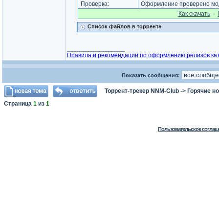
Проверка:
Оформление проверено мод
Как cкачать
·
Список файлов в торренте
_________________
Правила и рекомендации по оформлению релизов ка
Показать сообщения:
Торрент-трекер NNM-Club
->
Горячие н
Страница
1
из
1
Пользовательское соглаш