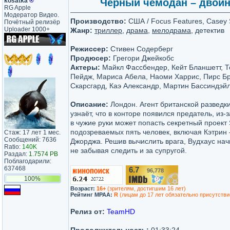
kosatka
®
Чёрный чемодан – двойна
RG Apple
Модератор Видео.
Производство:
США / Focus Features, Casey S
Почётный релизёр
Uploader 1000+
Жанр:
триллер
,
драма
,
мелодрама
, детектив
Режиссер:
Стивен Содерберг
Продюсер:
Грегори Джейкобс
Актеры:
Майкл Фассбендер, Кейт Бланшетт, Т
Пейдж, Мариса Абела, Наоми Харрис, Пирс Бр
Скарсгард, Каэ Александр, Мартин Бассиндэй
Описание:
Лондон. Агент британской разведк
узнаёт, что в конторе появился предатель, из-
в чужие руки может попасть секретный проект 
подозреваемых пять человек, включая Кэтрин 
Стаж: 17 лет 1 мес.
Сообщений: 7636
Джорджа. Решив вычислить врага, Вудхаус нач
Ratio:
140K
не забывая следить и за супругой.
Раздал:
1.7574 PB
Поблагодарили:
637468
6.7
96,778
/10
100%
Возраст:
16+
(зрителям, достигшим 16 лет)
Рейтинг MPAA:
R
(лицам до 17 лет обязательно присутстви
Релиз от:
TeamHD