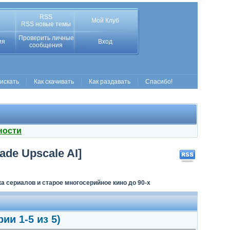
RSS
Мой Клуб
RSS новые темы
Проверить личные
ия
Вход
сообщения
 искать
Как скачивать
Как раздавать
Спасибо!
ности
ade Upscale AI]
а сериалов и старое многосерийное кино до 90-х
ии 1-5 из 5)