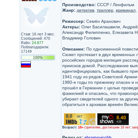
Производство:
СССР / Ленфильм
Жанр:
детектив
,
триллер
,
криминал
,
Режиссер:
Семён Аранович
Актеры:
Олег Басилашвили, Андрей 
Александр Филиппенко, Елизавета Н
Стаж: 16 лет 3 мес.
Владимир Головин
Сообщений: 470
Ratio:
24.877
Поблагодарили:
Описание:
По одноименной повести
17149
Сюжет протекает в двух временных л
100%
российских городов милиция расслед
приисков домой. Расследование выяв
идентифицировать, как бывшего при
1941 году из рядов Советской Армии
1980-е годы по прежнему опасен и н
прошёл в Германии с целью проведе
фамилией и опасаясь, что правоохра
убирает свидетелей одного за другим
обратиться к архивам времён Вели
8.0
467
/10
Возраст:
18+
(зрителям, достигшим 18 лет. зап
Релиз от:
abramovicchh