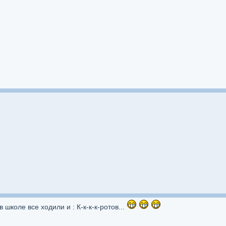
школе все ходили и : К-к-к-к-ротов...