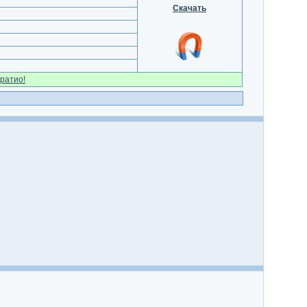
Скачать
ратио!