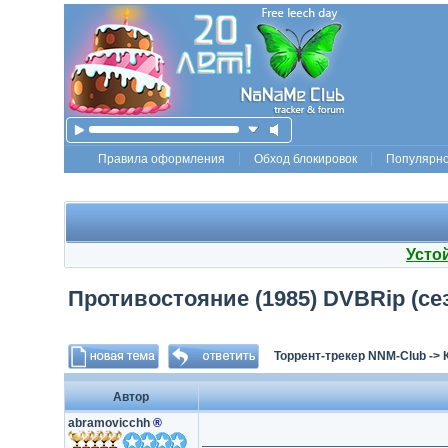
Правила оформления
Обход блокировок
Популярн
Усто
Противостояние (1985) DVBRip (сезо
Торрент-трекер NNM-Club
->
Автор
abramovicchh
®