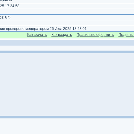
ирован
25 17:34:58
)
ов:
67
)
е проверено модератором 26 Июл 2025 18:28:01
Как cкачать
·
Как раздать
·
Правильно оформить
·
Поднять 