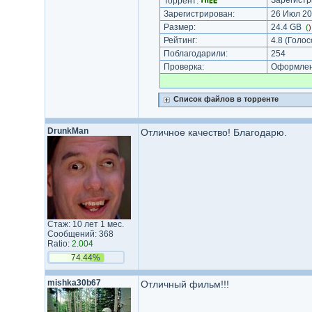
Зарегистр
Торрент:
Зарегистрирован:
26 Июл 20
Размер:
24.4 GB
(
Рейтинг:
4.8
(Голос
Поблагодарили:
254
Проверка:
Оформлени
Список файлов в торренте
DrunkMan
Отличное качество! Благодарю.
Стаж: 10 лет 1 мес.
Сообщений: 368
Ratio:
2.004
74.44%
mishka30b67
Отличный фильм!!!