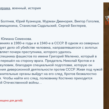
драма
, военный, история
Болтнев, Юрий Кузнецов, Мурман Джинория, Виктор Гоголев,
икищихина, Станислав Садальский, Сергей Бехтерев,
 Юлиана Семенова.
иниях в 1980-е годы и в 1940-е в СССР. В одном из северных
ует дело об убийстве человека, направлявшегося с золотых
ляет почерк преступника, которого удалось
спешника фашистов по имени Григорий Меленко, который в
 перешёл на сторону врага. Предатель Николай Кротов и в
еуловим, благодаря специальной подготовке, которую он
ния диверсионной деятельности против СССР. Живя под чужой
нительные органы выйдут на его след, Кротов безжалостно
. Чтобы найти его след, полковнику Костенко приходится
кой Отечественной войны…
рещено для детей)