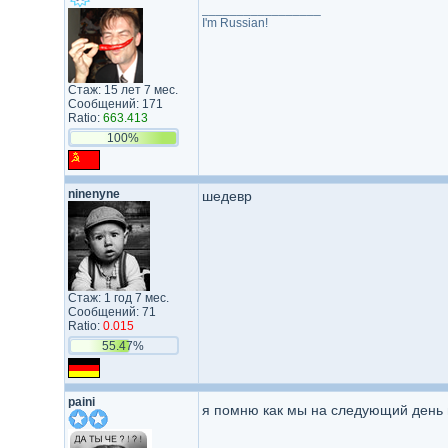
_________________
I'm Russian!
Стаж: 15 лет 7 мес.
Сообщений: 171
Ratio:
663.413
100%
ninenyne
шедевр
Стаж: 1 год 7 мес.
Сообщений: 71
Ratio:
0.015
55.47%
paini
я помню как мы на следующий день в 