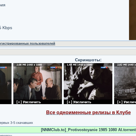
рия
5 Kbps
регистрированных пользователей
Скриншоты:
Все одноименные релизы в Клубе
первых 3-5 скачавших
[NNMClub.to]_Protivostoyanie 1985 1080 AI.torrent