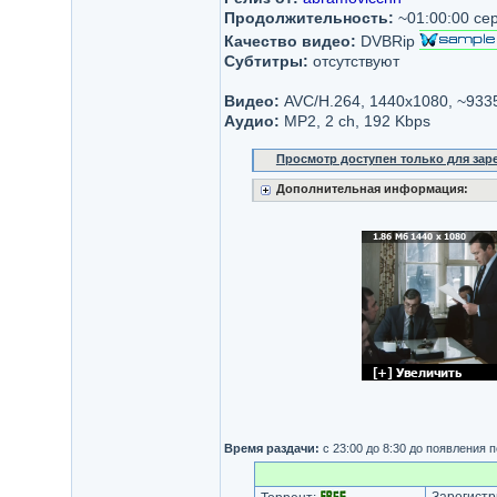
Продолжительность:
~01:00:00 се
Качество видео:
DVBRip
Субтитры:
отсутствуют
Видео:
AVC/H.264, 1440х1080, ~933
Аудио:
MP2, 2 ch, 192 Kbps
Просмотр доступен только для за
Дополнительная информация:
Время раздачи:
с 23:00 до 8:30 до появления 