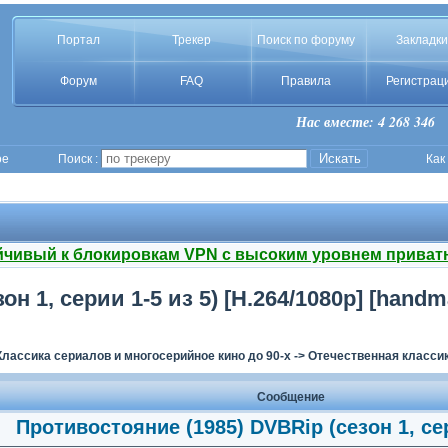
Портал
Трекер
Поиск по форуму
Закладки
Форум
FAQ
Правила
Регистрац
Нас вместе: 4 268 346
ое
Поиск :
Как
йчивый к блокировкам VPN с высоким уровнем приват
н 1, серии 1-5 из 5) [H.264/1080p] [handm
Классика сериалов и многосерийное кино до 90-х
->
Отечественная классик
Сообщение
Противостояние (1985) DVBRip (сезон 1, сер