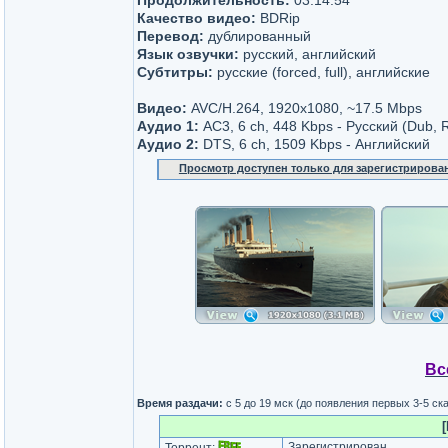
Продолжительность:
03:14:54
Качество видео:
BDRip
Перевод:
дублированный
Язык озвучки:
русский, английский
Субтитры:
русские (forced, full), английские
Видео:
AVC/H.264, 1920x1080, ~17.5 Mbps
Аудио 1:
AC3, 6 ch, 448 Kbps - Русский (Dub, 
Аудио 2:
DTS, 6 ch, 1509 Kbps - Английский
Просмотр доступен только для зарегистрирова
Вс
Время раздачи:
c 5 до 19 мск (до появления первых 3-5 с
Зарегистрирован