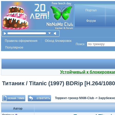
Портал
Форум
Правила оформления
Обход блокировок
Поиск :
Популярное
Устойчивый к блокировка
Титаник / Titanic (1997) BDRip [H.264/1080
Торрент-трекер NNM-Club
->
Зарубежно
Автор