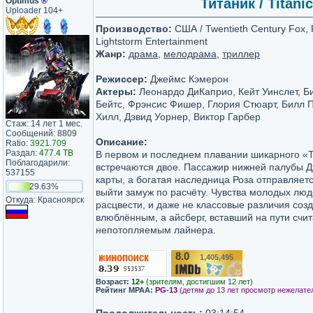
Optimus
®
Титаник / Titani
Uploader 104+
Производство:
США / Twentieth Century Fox, 
Lightstorm Entertainment
Жанр:
драма
,
мелодрама
,
триллер
Режиссер:
Джеймс Кэмерон
Актеры:
Леонардо ДиКаприо, Кейт Уинслет, Би
Бейтс, Фрэнсис Фишер, Глория Стюарт, Билл 
Хилл, Дэвид Уорнер, Виктор Гарбер
Стаж: 14 лет 1 мес.
Сообщений: 8809
Описание:
Ratio:
3921.709
Раздал:
477.4 TB
В первом и последнем плавании шикарного «
Поблагодарили:
встречаются двое. Пассажир нижней палубы Д
537155
карты, а богатая наследница Роза отправляетс
29.63%
выйти замуж по расчёту. Чувства молодых люд
Откуда: Красноярск
расцвести, и даже не классовые различия соз
влюблённым, а айсберг, вставший на пути счи
непотопляемым лайнера.
8.0
1,405,495
/10
Возраст:
12+
(зрителям, достигшим 12 лет)
Рейтинг MPAA:
PG-13
(детям до 13 лет просмотр нежелате