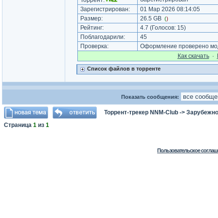
Торрент:
Зарегистрирован:
01 Мар 2026 08:14:05
Размер:
26.5 GB
(
)
Рейтинг:
4.7
(Голосов:
15
)
Поблагодарили:
45
Проверка:
Оформление проверено мод
Как cкачать
·
Список файлов в торренте
Показать сообщения:
Торрент-трекер NNM-Club
->
Зарубежно
Страница
1
из
1
Пользовательское соглаш