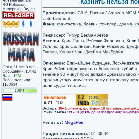
Russian Mafia
®
Казнить нельзя пом
RG Releasers
Модератор Видео
Производство:
США, Россия / Amazon MGM St
Entertainment
Жанр:
фантастика
,
боевик
,
триллер
,
драма
,
к
Режиссер:
Тимур Бекмамбетов
Актеры:
Крис Пратт, Ребекка Фергюсон, Кали 
Уоллис, Крис Салливан, Кайли Роджерс, Дже
Гаврон, Кеннет Чои, Джейми МакБрайд
Описание:
Ближайшее будущее, Лос-Анджеле
Стаж: 11 лет 8 мес.
Крис Рейвен задержан по обвинению в убийств
Сообщений: 10442
течение 90 минут Крис должен доказать свою 
Ratio:
16M
продвинутому искусственному интеллекту, кот
Поблагодарили:
1100634
роли судьи и палача.
100%
6.2
78,181
/10
Возраст:
18+
(зрителям, достигшим 18 лет. запрещено для 
Рейтинг MPAA:
PG-13
(детям до 13 лет просмотр нежелате
Релиз от:
MegaPeer
Продолжительность:
01:39:34