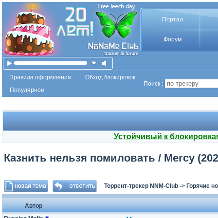
Портал
Форум
Правила оформления
Обход блокировок
Поиск :
Популярное
Устойчивый к блокировка
Казнить нельзя помиловать / Mercy (202
Торрент-трекер NNM-Club
->
Горячие н
Автор