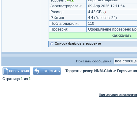
Зарегистрирован
Торрент:
Зарегистрирован:
09 Апр 2026 12:11:54
Размер:
4.42 GB
(
)
Рейтинг:
4.4
(Голосов:
24
)
Поблагодарили:
110
Проверка:
Оформление проверено мод
Как cкачать
·
Список файлов в торренте
Показать сообщения:
Торрент-трекер NNM-Club
->
Горячие н
Страница
1
из
1
Пользовательское соглаш