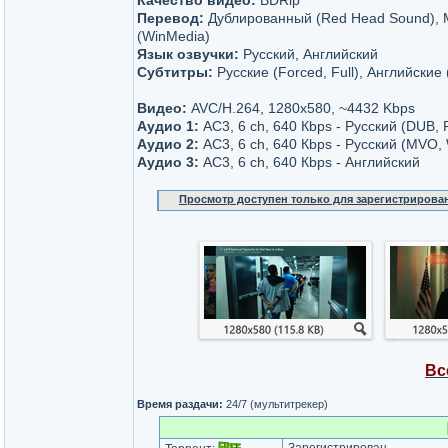
Качество видео:
BDRip
Перевод:
Дублированный (Red Head Sound), 
(WinMedia)
Язык озвучки:
Русский, Английский
Субтитры:
Русские (Forced, Full), Английские 
Видео:
AVC/H.264, 1280x580, ~4432 Kbps
Аудио 1:
AC3, 6 ch, 640 Кbps - Русский (DUB,
Аудио 2:
AC3, 6 ch, 640 Кbps - Русский (MVO,
Аудио 3:
AC3, 6 ch, 640 Кbps - Английский
Просмотр доступен только для зарегистрирова
Вс
Время раздачи:
24/7 (мультитрекер)