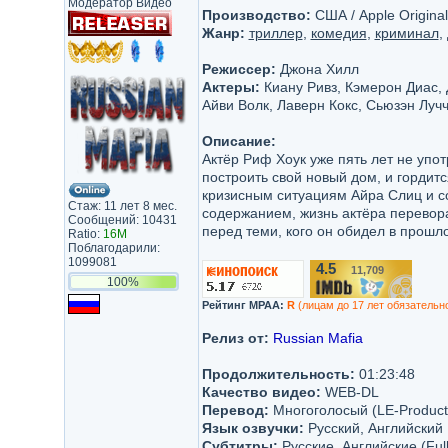
Модератор Видео
Производство:
США / Apple Original
Жанр:
триллер
,
комедия
,
криминал
,
Режиссер:
Джона Хилл
Актеры:
Киану Ривз, Кэмерон Диас, 
Айви Волк, Лаверн Кокс, Сьюзэн Луч
Описание:
Актёр Риф Хоук уже пять лет не упот
построить свой новый дом, и гордитс
кризисным ситуациям Айра Слиц и со
Стаж: 11 лет 8 мес.
содержанием, жизнь актёра перевора
Сообщений: 10431
перед теми, кого он обидел в прошл
Ratio:
16M
Поблагодарили:
1099081
4.5
11,709
/10
100%
Рейтинг MPAA:
R
(лицам до 17 лет обязательн
Релиз от:
Russian Mafia
Продолжительность:
01:23:48
Качество видео:
WEB-DL
Перевод:
Многоголосый (LE-Product
Язык озвучки:
Русский, Английский
Субтитры:
Русские, Английские (Ful