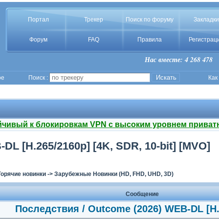
Портал
Трекер
Поиск по форуму
Закладки
Форум
FAQ
Правила
Регистрац
Нас вместе: 4 268 478
ое
Поиск :
Как
йчивый к блокировкам VPN с высоким уровнем приват
L [H.265/2160p] [4K, SDR, 10-bit] [MVO]
Горячие новинки
->
Зарубежные Новинки (HD, FHD, UHD, 3D)
Сообщение
Последствия / Outcome (2026) WEB-DL [H.