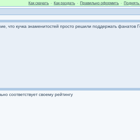
Как cкачать
·
Как раздать
·
Правильно оформить
·
Поднять 
ие, что кучка знаменитостей просто решили поддержать фанатов 
ьно соответствует своему рейтингу