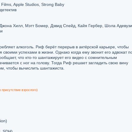
 Films, Apple Studios, Strong Baby
 детектив
Джона Хилл, Мэтт Бомер, Дэвид Спейд, Кайя Гербер, Шола Адевузи
чи
ребляет алкоголь. Риф берёт перерыв в актёрской карьере, чтобы
я своими успехами в жизни. Однако когда ему звонит его адвокат п
общает, что кто-то шантажирует его видео с сомнительным
чивается с ног на голову. Тогда Риф решает загладить свою вину
ом, чтобы вычислить шантажиста.
о присутствие взрослого)
ion)
l, SDH)