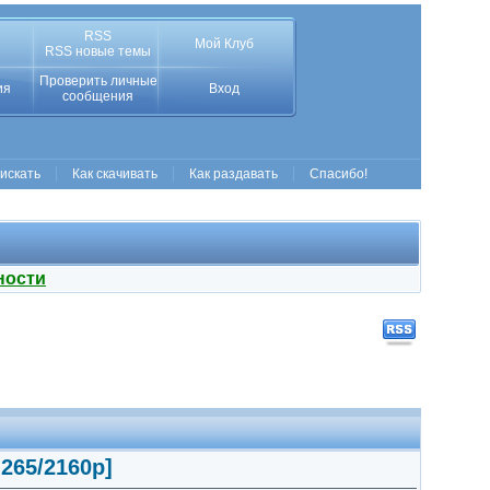
RSS
Мой Клуб
RSS новые темы
Проверить личные
ия
Вход
сообщения
 искать
Как скачивать
Как раздавать
Спасибо!
ности
265/2160p]