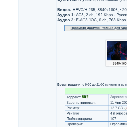
Видео:
НЕVC/H.265, 3840x1606, ~20
Аудио 1:
AC3, 2 ch, 192 Kbps - Русс
Аудио 2:
E-AC3 JOC, 6 ch, 768 Kbps 
Просмотр доступен только для за
Время раздачи:
с 9-30 до 21-00 (минимум до 
Зарегистр
Торрент:
Зарегистрирован:
11 Апр 202
Размер:
12.7 GB
(
Рейтинг:
4
(Голосов
Поблагодарили:
107
Проверка:
Оформлени