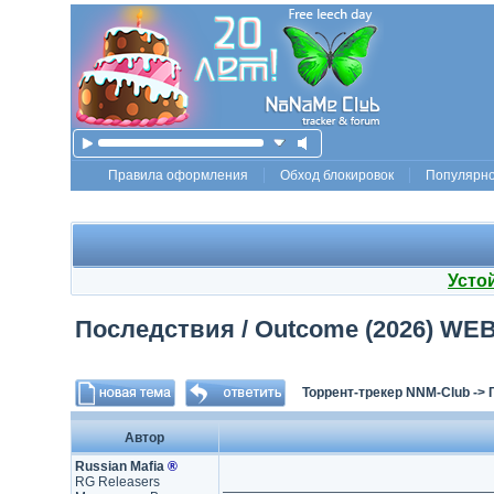
Правила оформления
Обход блокировок
Популярн
Усто
Последствия / Outcome (2026) WEB-D
Торрент-трекер NNM-Club
->
Автор
Russian Mafia
®
RG Releasers