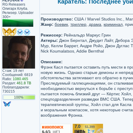
FILVOVAN
®
Каратель: Последнее убий
RG Releasers
Олигарх Клуба.
Релизер. Uploader
300+
Производство:
США / Marvel Studios Inc., Marv
Жанр:
боевик
,
триллер
,
драма
,
криминал
, пр
Режиссер:
Рейнальдо Маркус Грин
Актеры:
Джон Бернтал, Джудит Лайт, Дебора Э
Мур, Келли Баррет, Андре Ройо, Джон Дуглас То
Nick Koumalatsos, Addie Bernthal
Описание:
Фрэнк Касл пытается оставить путь мести в п
Стаж: 19 лет
новую жизнь. Однако старые демоны и непре
Сообщений: 6819
обстоятельства затягивают его обратно в пучи
Ratio:
1080.465
Преследуемый галлюцинациями, он сталкивае
Раздал:
461.8 TB
Поблагодарили:
необходимостью вернуться к борьбе с преступ
730215
пытается помочь близкий друг — Кёртис Хойл
100%
спецподразделения разведки ВМС США. Тепер
терапевтической группы, Хойл стал для Касла 
и моральным компасом, хотя некоторые счита
воображения Фрэнка.
7.0
51,399
/10