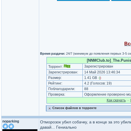
Вс
Время раздачи:
24/7 (минимум до появления первых 3-5 с
[NNMClub.to]_The.Punis
Зарегистрирован
Торрент:
Зарегистрирован:
14 Май 2026 13:46:34
Размер:
1.41 GB
(
)
Рейтинг:
4.2
(Голосов:
19
)
Поблагодарили:
88
Проверка:
Оформление проверено мод
Как cкачать
·
Список файлов в торренте
noparking
Отморозок убил собачку, а в конце за это убили
давай... Гениально