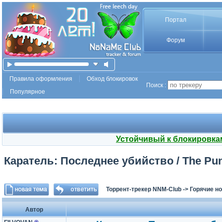
Портал
Форум
Правила оформления
Обход блокировок
Поиск :
Популярное
Устойчивый к блокировка
Каратель: Последнее убийство / The Puni
Торрент-трекер NNM-Club
->
Горячие н
Автор