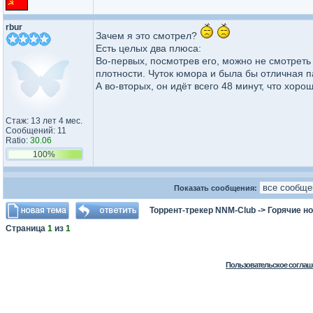
rbur
Зачем я это смотрел?
Есть целых два плюса:
Во-первых, посмотрев его, можно не смотрет
плотности. Чуток юмора и была бы отличная па
А во-вторых, он идёт всего 48 минут, что хорош
Стаж: 13 лет 4 мес.
Сообщений: 11
Ratio:
30.06
100%
Показать сообщения:
Торрент-трекер NNM-Club
->
Горячие н
Страница
1
из
1
Пользовательское соглаш